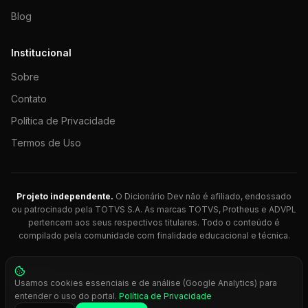
Blog
Institucional
Sobre
Contato
Política de Privacidade
Termos de Uso
Projeto independente.
O Dicionário Dev não é afiliado, endossado
ou patrocinado pela TOTVS S.A. As marcas TOTVS, Protheus e ADVPL
pertencem aos seus respectivos titulares. Todo o conteúdo é
compilado pela comunidade com finalidade educacional e técnica.
© 2026 Dicionário Dev. Feito com 💚 para desenvolvedores
Usamos cookies essenciais e de análise (Google Analytics) para
Protheus.
entender o uso do portal.
Política de Privacidade
Press
Ctrl+K
para busca rápida