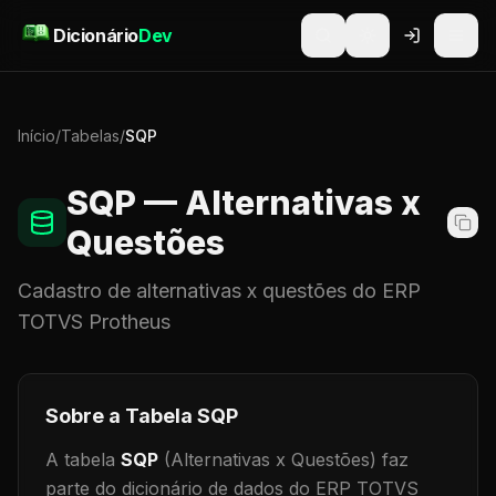
Pular para o conteúdo
Dicionário
Dev
Início
/
Tabelas
/
SQP
SQP
— Alternativas x
Questões
Cadastro de
alternativas x questões
do ERP
TOTVS Protheus
Sobre a Tabela
SQP
A tabela
SQP
(Alternativas x Questões)
faz
parte do dicionário de dados do ERP TOTVS