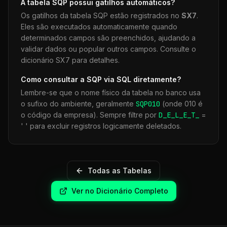
A tabela
SQP
possui gatilhos automáticos?
Os gatilhos da tabela
SQP
estão registrados no
SX7
.
Eles são executados automaticamente quando
determinados campos são preenchidos, ajudando a
validar dados ou popular outros campos. Consulte o
dicionário SX7 para detalhes.
Como consultar a
SQP
via SQL diretamente?
Lembre-se que o nome físico da tabela no banco usa
o sufixo do ambiente, geralmente
SQP
010
(onde 010 é
o código da empresa). Sempre filtre por
D_E_L_E_T_
=
' ' para excluir registros logicamente deletados.
Todas as Tabelas
Ver no Dicionário Completo