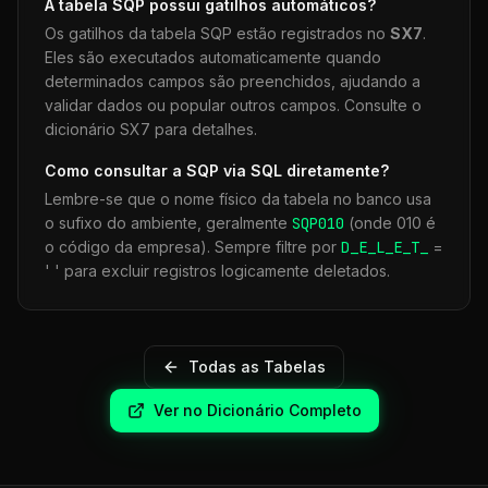
A tabela
SQP
possui gatilhos automáticos?
Os gatilhos da tabela
SQP
estão registrados no
SX7
.
Eles são executados automaticamente quando
determinados campos são preenchidos, ajudando a
validar dados ou popular outros campos. Consulte o
dicionário SX7 para detalhes.
Como consultar a
SQP
via SQL diretamente?
Lembre-se que o nome físico da tabela no banco usa
o sufixo do ambiente, geralmente
SQP
010
(onde 010 é
o código da empresa). Sempre filtre por
D_E_L_E_T_
=
' ' para excluir registros logicamente deletados.
Todas as Tabelas
Ver no Dicionário Completo