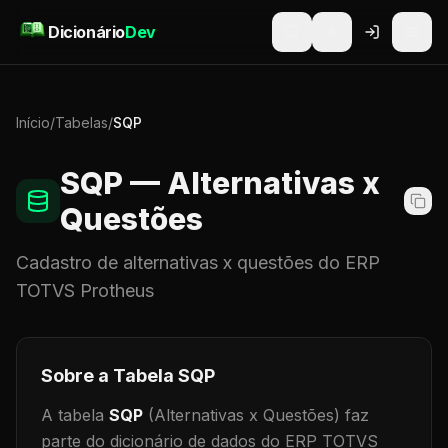
Pular para o conteúdo
Dicionário
Dev
Início
/
Tabelas
/
SQP
SQP
— Alternativas x
Questões
Cadastro de
alternativas x questões
do ERP
TOTVS Protheus
Sobre a Tabela
SQP
A tabela
SQP
(Alternativas x Questões)
faz
parte do dicionário de dados do ERP TOTVS