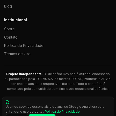
Blog
Institucional
Sobre
Contato
Política de Privacidade
Termos de Uso
Projeto independente.
O Dicionário Dev não é afiliado, endossado
ou patrocinado pela TOTVS S.A. As marcas TOTVS, Protheus e ADVPL
pertencem aos seus respectivos titulares. Todo o conteúdo é
compilado pela comunidade com finalidade educacional e técnica.
© 2026 Dicionário Dev. Feito com 💚 para desenvolvedores
Usamos cookies essenciais e de análise (Google Analytics) para
Protheus.
entender o uso do portal.
Política de Privacidade
Press
Ctrl+K
para busca rápida