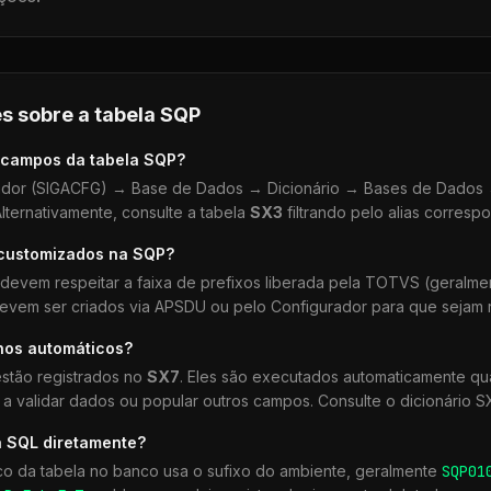
s sobre a tabela
SQP
 campos da tabela
SQP
?
dor (SIGACFG) → Base de Dados → Dicionário → Bases de Dados →
lternativamente, consulte a tabela
SX3
filtrando pelo alias corresp
 customizados na
SQP
?
devem respeitar a faixa de prefixos liberada pela TOTVS (geralm
devem ser criados via APSDU ou pelo Configurador para que sejam r
hos automáticos?
stão registrados no
SX7
. Eles são executados automaticamente 
a validar dados ou popular outros campos. Consulte o dicionário S
a SQL diretamente?
co da tabela no banco usa o sufixo do ambiente, geralmente
SQP
01