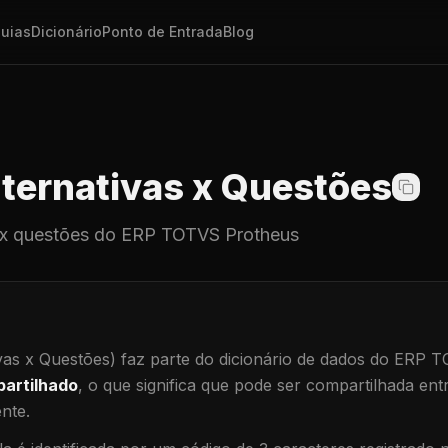
uias
Dicionário
Ponto de Entrada
Blog
ternativas x Questões
 x questões
do ERP TOTVS Protheus
vas x Questões)
faz parte do dicionário de dados do ERP 
artilhado
, o que significa que
pode ser compartilhada ent
ente
.