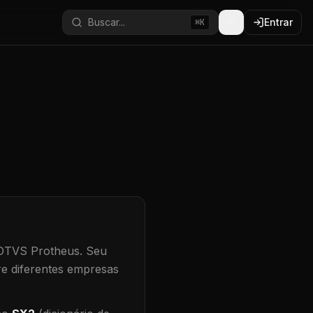
Buscar...
Entrar
⌘K
TOTVS Protheus.
Seu
re diferentes empresas