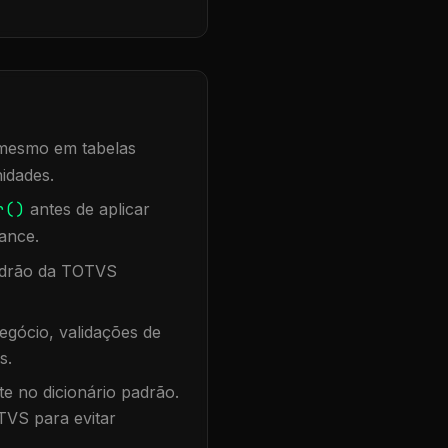
, mesmo em tabelas
idades.
r()
antes de aplicar
ance.
padrão da TOTVS
egócio, validações de
s.
te no dicionário padrão.
TVS para evitar