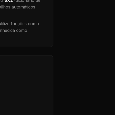
 no
SX2
(dicionário de
tilhos automáticos
ilize funções como
conhecida como