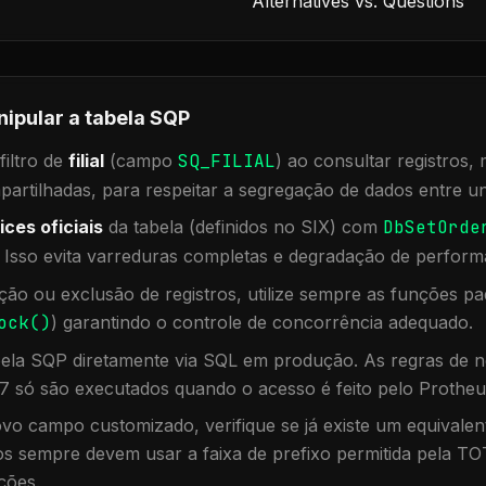
Alternatives vs. Questions
nipular a tabela
SQP
iltro de
filial
(campo
SQ_FILIAL
) ao consultar registros
rtilhadas, para respeitar a segregação de dados entre un
ices oficiais
da tabela (definidos no SIX) com
DbSetOrde
. Isso evita varreduras completas e degradação de perform
ação ou exclusão de registros, utilize sempre as funções 
ock()
) garantindo o controle de concorrência adequado.
bela
SQP
diretamente via SQL em produção. As regras de n
7 só são executados quando o acesso é feito pelo Protheu
vo campo customizado, verifique se já existe um equivalen
 sempre devem usar a faixa de prefixo permitida pela TO
ções.