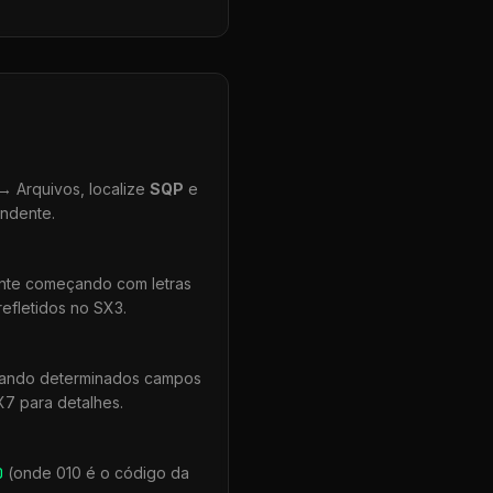
 Arquivos, localize
SQP
e
ondente.
ente começando com letras
efletidos no SX3.
quando determinados campos
X7 para detalhes.
0
(onde 010 é o código da