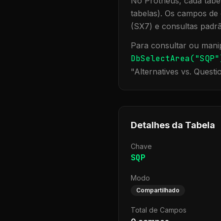
No Protheus, cada tabel
tabelas). Os campos de 
(SX7) e consultas padr
Para consultar ou manip
DbSelectArea("
SQP
"
"
Alternatives vs. Questi
Detalhes da Tabela
Chave
SQP
Modo
Compartilhado
Total de Campos