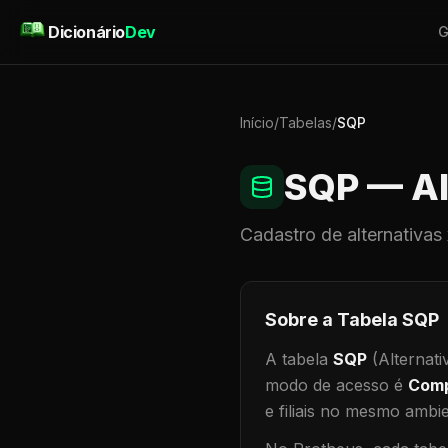
Pular para o conteúdo
Dicionário
Dev
G
Início
/
Tabelas
/
SQP
SQP
— Al
Cadastro de
alternativas
Sobre a Tabela
SQP
A tabela
SQP
(Alternati
modo de acesso é
Comp
e filiais no mesmo ambi