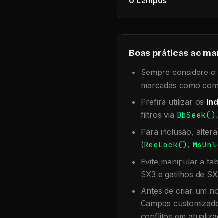
0
campos
Boas práticas ao ma
Sempre considere o f
marcadas como compa
Prefira utilizar os
índ
filtros via
DbSeek()
Para inclusão, alter
(
RecLock()
,
MsUnl
Evite manipular a ta
SX3 e gatilhos de SX
Antes de criar um no
Campos customizados
conflitos em atualiza