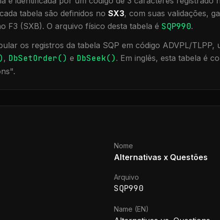
a é identificada por um código de 3 caracteres registrado
cada tabela são definidos no
SX3
, com suas validações, ga
ão F3 (SXB).
O arquivo físico desta tabela é
SQP990
.
ular os registros da tabela
SQP
em código ADVPL/TLPP, ut
)
,
DbSetOrder()
e
DbSeek()
.
Em inglês, esta tabela é 
ons
".
Nome
Alternativas x Questões
Arquivo
SQP990
Name (EN)