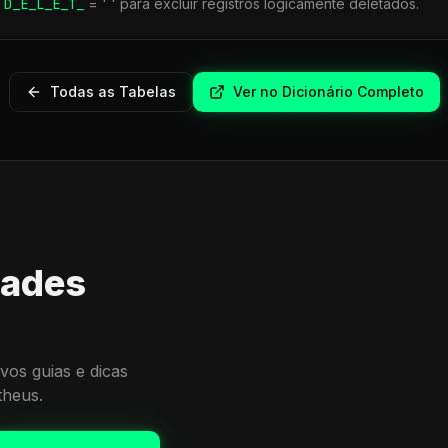
r
D_E_L_E_T_
= ' ' para excluir registros logicamente deletados.
Todas as Tabelas
Ver no Dicionário Completo
dades
vos guias e dicas
theus.