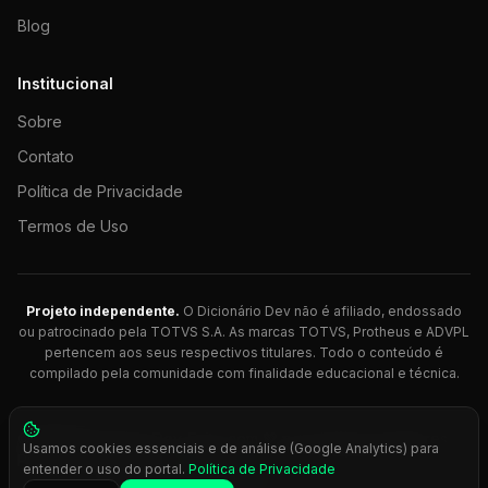
Blog
Institucional
Sobre
Contato
Política de Privacidade
Termos de Uso
Projeto independente.
O Dicionário Dev não é afiliado, endossado
ou patrocinado pela TOTVS S.A. As marcas TOTVS, Protheus e ADVPL
pertencem aos seus respectivos titulares. Todo o conteúdo é
compilado pela comunidade com finalidade educacional e técnica.
© 2026 Dicionário Dev. Feito com 💚 para desenvolvedores
Usamos cookies essenciais e de análise (Google Analytics) para
Protheus.
entender o uso do portal.
Política de Privacidade
Press
Ctrl+K
para busca rápida