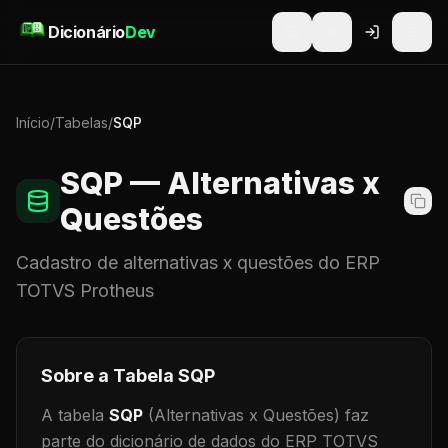
Pular para o conteúdo
Dicionário
Dev
Início
/
Tabelas
/
SQP
SQP
— Alternativas x
Questões
Cadastro de
alternativas x questões
do ERP
TOTVS Protheus
Sobre a Tabela
SQP
A tabela
SQP
(Alternativas x Questões)
faz
parte do dicionário de dados do ERP TOTVS