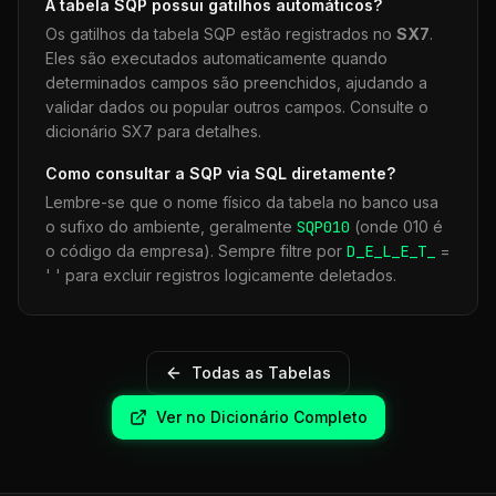
A tabela
SQP
possui gatilhos automáticos?
Os gatilhos da tabela
SQP
estão registrados no
SX7
.
Eles são executados automaticamente quando
determinados campos são preenchidos, ajudando a
validar dados ou popular outros campos. Consulte o
dicionário SX7 para detalhes.
Como consultar a
SQP
via SQL diretamente?
Lembre-se que o nome físico da tabela no banco usa
o sufixo do ambiente, geralmente
SQP
010
(onde 010 é
o código da empresa). Sempre filtre por
D_E_L_E_T_
=
' ' para excluir registros logicamente deletados.
Todas as Tabelas
Ver no Dicionário Completo