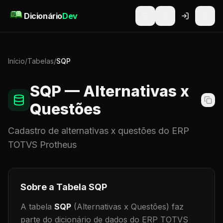
Pular para o conteúdo
Dicionário
Dev
Início
/
Tabelas
/
SQP
SQP
— Alternativas x
Questões
Cadastro de
alternativas x questões
do ERP
TOTVS Protheus
Sobre a Tabela
SQP
A tabela
SQP
(Alternativas x Questões)
faz
parte do dicionário de dados do ERP TOTVS