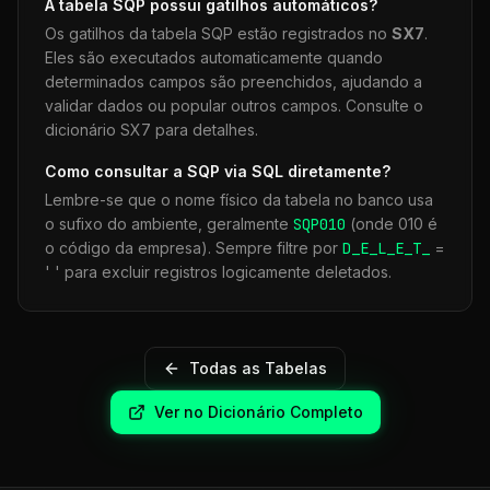
A tabela
SQP
possui gatilhos automáticos?
Os gatilhos da tabela
SQP
estão registrados no
SX7
.
Eles são executados automaticamente quando
determinados campos são preenchidos, ajudando a
validar dados ou popular outros campos. Consulte o
dicionário SX7 para detalhes.
Como consultar a
SQP
via SQL diretamente?
Lembre-se que o nome físico da tabela no banco usa
o sufixo do ambiente, geralmente
SQP
010
(onde 010 é
o código da empresa). Sempre filtre por
D_E_L_E_T_
=
' ' para excluir registros logicamente deletados.
Todas as Tabelas
Ver no Dicionário Completo