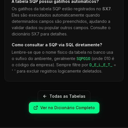
A tabela
SQP
possui gatilhos automáticos?
Os gatilhos da tabela
SQP
estão registrados no
SX7
.
Eles são executados automaticamente quando
determinados campos são preenchidos, ajudando a
validar dados ou popular outros campos. Consulte o
dicionário SX7 para detalhes.
Como consultar a
SQP
via SQL diretamente?
Lembre-se que o nome físico da tabela no banco usa
o sufixo do ambiente, geralmente
SQP
010
(onde 010 é
o código da empresa). Sempre filtre por
D_E_L_E_T_
=
' ' para excluir registros logicamente deletados.
Todas as Tabelas
Ver no Dicionário Completo