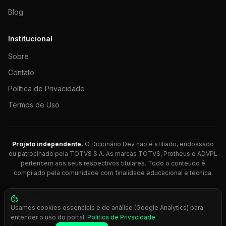
Blog
Institucional
Sobre
Contato
Política de Privacidade
Termos de Uso
Projeto independente.
O Dicionário Dev não é afiliado, endossado
ou patrocinado pela TOTVS S.A. As marcas TOTVS, Protheus e ADVPL
pertencem aos seus respectivos titulares. Todo o conteúdo é
compilado pela comunidade com finalidade educacional e técnica.
© 2026 Dicionário Dev. Feito com 💚 para desenvolvedores
Usamos cookies essenciais e de análise (Google Analytics) para
Protheus.
entender o uso do portal.
Política de Privacidade
Press
Ctrl+K
para busca rápida