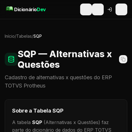
Pular para o conteúdo
Dicionário
Dev
Início
/
Tabelas
/
SQP
SQP
— Alternativas x
Questões
Cadastro de
alternativas x questões
do ERP
TOTVS Protheus
Sobre a Tabela
SQP
A tabela
SQP
(Alternativas x Questões)
faz
parte do dicionário de dados do ERP TOTVS