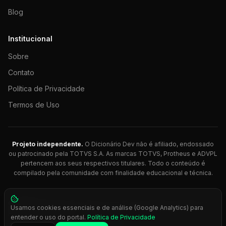
Blog
Institucional
Sobre
Contato
Política de Privacidade
Termos de Uso
Projeto independente.
O Dicionário Dev não é afiliado, endossado
ou patrocinado pela TOTVS S.A. As marcas TOTVS, Protheus e ADVPL
pertencem aos seus respectivos titulares. Todo o conteúdo é
compilado pela comunidade com finalidade educacional e técnica.
© 2026 Dicionário Dev. Feito com 💚 para desenvolvedores
Usamos cookies essenciais e de análise (Google Analytics) para
Protheus.
entender o uso do portal.
Política de Privacidade
Press
Ctrl+K
para busca rápida