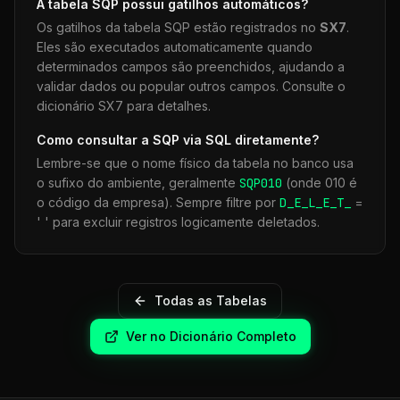
A tabela
SQP
possui gatilhos automáticos?
Os gatilhos da tabela
SQP
estão registrados no
SX7
.
Eles são executados automaticamente quando
determinados campos são preenchidos, ajudando a
validar dados ou popular outros campos. Consulte o
dicionário SX7 para detalhes.
Como consultar a
SQP
via SQL diretamente?
Lembre-se que o nome físico da tabela no banco usa
o sufixo do ambiente, geralmente
SQP
010
(onde 010 é
o código da empresa). Sempre filtre por
D_E_L_E_T_
=
' ' para excluir registros logicamente deletados.
Todas as Tabelas
Ver no Dicionário Completo