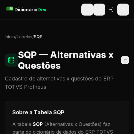
Pular para o conteúdo
Dicionário
Dev
Início
/
Tabelas
/
SQP
SQP
— Alternativas x
Questões
Cadastro de
alternativas x questões
do ERP
TOTVS Protheus
Sobre a Tabela
SQP
A tabela
SQP
(Alternativas x Questões)
faz
parte do dicionário de dados do ERP TOTVS