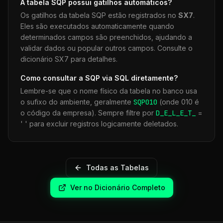
A tabela
SQP
possui gatilhos automáticos?
Os gatilhos da tabela
SQP
estão registrados no
SX7
.
Eles são executados automaticamente quando
determinados campos são preenchidos, ajudando a
validar dados ou popular outros campos. Consulte o
dicionário SX7 para detalhes.
Como consultar a
SQP
via SQL diretamente?
Lembre-se que o nome físico da tabela no banco usa
o sufixo do ambiente, geralmente
SQP
010
(onde 010 é
o código da empresa). Sempre filtre por
D_E_L_E_T_
=
' ' para excluir registros logicamente deletados.
Todas as Tabelas
Ver no Dicionário Completo