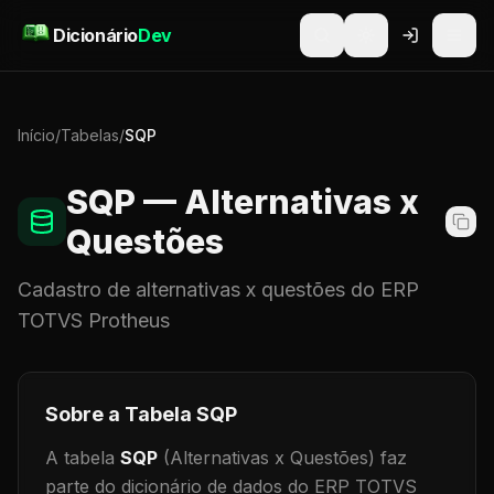
Pular para o conteúdo
Dicionário
Dev
Início
/
Tabelas
/
SQP
SQP
— Alternativas x
Questões
Cadastro de
alternativas x questões
do ERP
TOTVS Protheus
Sobre a Tabela
SQP
A tabela
SQP
(Alternativas x Questões)
faz
parte do dicionário de dados do ERP TOTVS