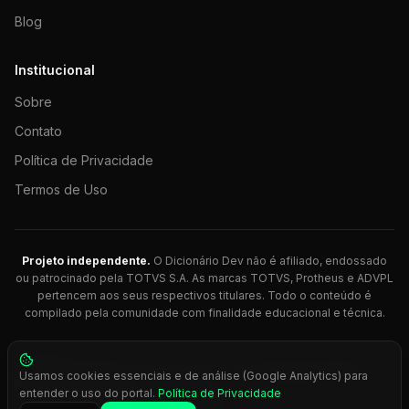
Blog
Institucional
Sobre
Contato
Política de Privacidade
Termos de Uso
Projeto independente.
O Dicionário Dev não é afiliado, endossado
ou patrocinado pela TOTVS S.A. As marcas TOTVS, Protheus e ADVPL
pertencem aos seus respectivos titulares. Todo o conteúdo é
compilado pela comunidade com finalidade educacional e técnica.
© 2026 Dicionário Dev. Feito com 💚 para desenvolvedores
Usamos cookies essenciais e de análise (Google Analytics) para
Protheus.
entender o uso do portal.
Política de Privacidade
Press
Ctrl+K
para busca rápida