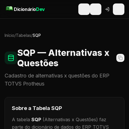
Pular para o conteúdo
Dicionário
Dev
Início
/
Tabelas
/
SQP
SQP
— Alternativas x
Questões
Cadastro de
alternativas x questões
do ERP
TOTVS Protheus
Sobre a Tabela
SQP
A tabela
SQP
(Alternativas x Questões)
faz
parte do dicionário de dados do ERP TOTVS