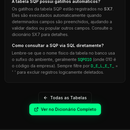
A tabela
SQP
possui gatilhos automáticos?
Os gatilhos da tabela
SQP
estão registrados no
SX7
.
Eles são executados automaticamente quando
determinados campos são preenchidos, ajudando a
validar dados ou popular outros campos. Consulte o
dicionário SX7 para detalhes.
Como consultar a
SQP
via SQL diretamente?
Lembre-se que o nome físico da tabela no banco usa
o sufixo do ambiente, geralmente
SQP
010
(onde 010 é
o código da empresa). Sempre filtre por
D_E_L_E_T_
=
' ' para excluir registros logicamente deletados.
Todas as Tabelas
Ver no Dicionário Completo