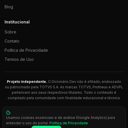
Blog
Institucional
Sobre
Contato
Política de Privacidade
Termos de Uso
Projeto independente.
O Dicionário Dev não é afiliado, endossado
ou patrocinado pela TOTVS S.A. As marcas TOTVS, Protheus e ADVPL
pertencem aos seus respectivos titulares. Todo o conteúdo é
compilado pela comunidade com finalidade educacional e técnica.
© 2026 Dicionário Dev. Feito com 💚 para desenvolvedores
Usamos cookies essenciais e de análise (Google Analytics) para
Protheus.
entender o uso do portal.
Política de Privacidade
Press
Ctrl+K
para busca rápida