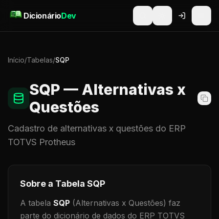
Pular para o conteúdo
Dicionário
Dev
Início
/
Tabelas
/
SQP
SQP
— Alternativas x
Questões
Cadastro de
alternativas x questões
do ERP
TOTVS Protheus
Sobre a Tabela
SQP
A tabela
SQP
(Alternativas x Questões)
faz
parte do dicionário de dados do ERP TOTVS