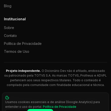
Blog
Institucional
Sobre
Contato
Política de Privacidade
Termos de Uso
Projeto independente.
O Dicionário Dev não é afiliado, endossado
ou patrocinado pela TOTVS S.A. As marcas TOTVS, Protheus e ADVPL
pertencem aos seus respectivos titulares. Todo o conteúdo é
compilado pela comunidade com finalidade educacional e técnica.
© 2026 Dicionário Dev. Feito com 💚 para desenvolvedores
Usamos cookies essenciais e de análise (Google Analytics) para
Protheus.
entender o uso do portal.
Política de Privacidade
Press
Ctrl+K
para busca rápida