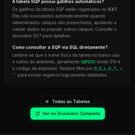
A tabela
SQP
possui gatilhos automáticos?
Os gatilhos da tabela
SQP
estão registrados no
SX7
.
Eles são executados automaticamente quando
determinados campos são preenchidos, ajudando a
validar dados ou popular outros campos. Consulte o
dicionário SX7 para detalhes.
Como consultar a
SQP
via SQL diretamente?
Lembre-se que o nome físico da tabela no banco usa
o sufixo do ambiente, geralmente
SQP
010
(onde 010 é
o código da empresa). Sempre filtre por
D_E_L_E_T_
=
' ' para excluir registros logicamente deletados.
Todas as Tabelas
Ver no Dicionário Completo