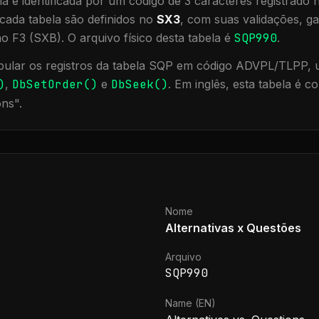
a é identificada por um código de 3 caracteres registrado
cada tabela são definidos no
SX3
, com suas validações, ga
ão F3 (SXB).
O arquivo físico desta tabela é
SQP990
.
ular os registros da tabela
SQP
em código ADVPL/TLPP, ut
)
,
DbSetOrder()
e
DbSeek()
.
Em inglês, esta tabela é 
ons
".
Nome
Alternativas x Questões
Arquivo
SQP990
Name (EN)