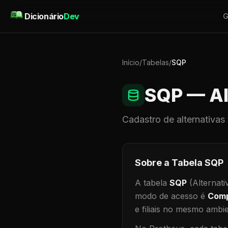
Pular para o conteúdo
Dicionário
Dev
G
Início
/
Tabelas
/
SQP
SQP
— Al
Cadastro de
alternativas
Sobre a Tabela
SQP
A tabela
SQP
(Alternati
modo de acesso é
Comp
e filiais no mesmo ambi