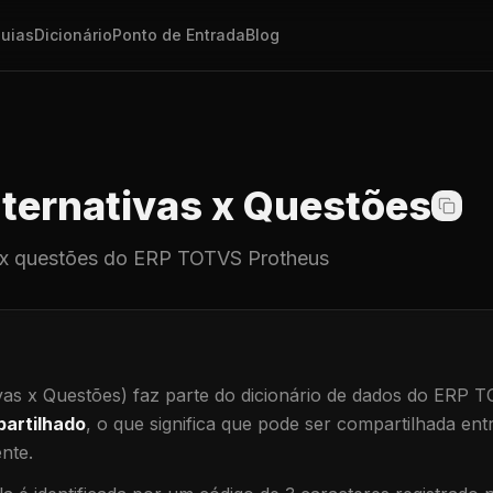
uias
Dicionário
Ponto de Entrada
Blog
ternativas x Questões
 x questões
do ERP TOTVS Protheus
vas x Questões)
faz parte do dicionário de dados do ERP 
artilhado
, o que significa que
pode ser compartilhada ent
ente
.