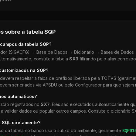
s sobre a tabela
SQP
 campos da tabela
SQP
?
dor (SIGACFG) → Base de Dados → Dicionário → Bases de Dados →
lternativamente, consulte a tabela
SX3
filtrando pelo alias corresp
 customizados na
SQP
?
devem respeitar a faixa de prefixos liberada pela TOTVS (geralm
devem ser criados via APSDU ou pelo Configurador para que sejam r
hos automáticos?
stão registrados no
SX7
. Eles são executados automaticamente 
a validar dados ou popular outros campos. Consulte o dicionário S
a SQL diretamente?
co da tabela no banco usa o sufixo do ambiente, geralmente
SQP
01