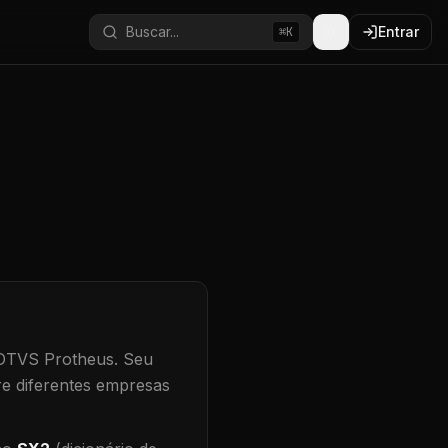
Buscar...
Entrar
⌘K
TOTVS Protheus.
Seu
re diferentes empresas