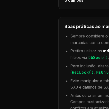
0
campos
Boas práticas ao ma
Sempre considere o f
marcadas como compa
Prefira utilizar os
índ
filtros via
DbSeek()
Para inclusão, alter
(
RecLock()
,
MsUnl
Evite manipular a ta
SX3 e gatilhos de SX
Antes de criar um no
Campos customizados
conflitos em atualiza