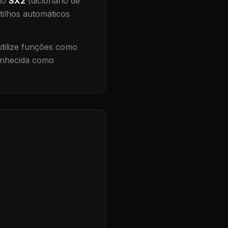
 no
SX2
(dicionário de
tilhos automáticos
ilize funções como
conhecida como