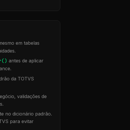
, mesmo em tabelas
idades.
r()
antes de aplicar
ance.
padrão da TOTVS
egócio, validações de
s.
te no dicionário padrão.
TVS para evitar