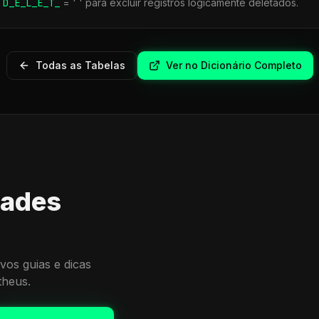
r
D_E_L_E_T_
= ' ' para excluir registros logicamente deletados.
Todas as Tabelas
Ver no Dicionário Completo
dades
vos guias e dicas
theus.