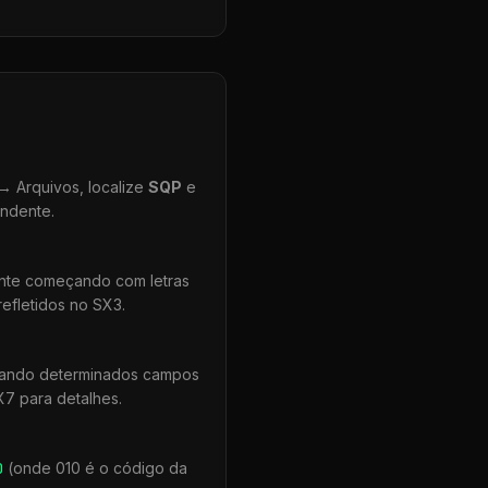
 Arquivos, localize
SQP
e
ondente.
ente começando com letras
efletidos no SX3.
quando determinados campos
X7 para detalhes.
0
(onde 010 é o código da