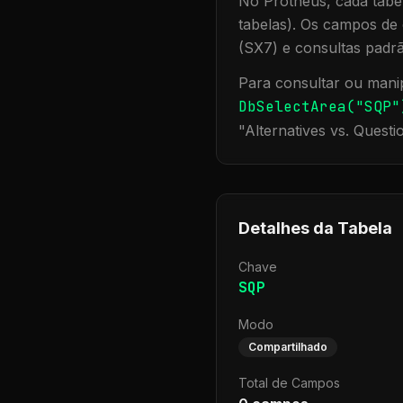
No Protheus, cada tabel
tabelas). Os campos de 
(SX7) e consultas padr
Para consultar ou manip
DbSelectArea("
SQP
"
"
Alternatives vs. Questi
Detalhes da Tabela
Chave
SQP
Modo
Compartilhado
Total de Campos