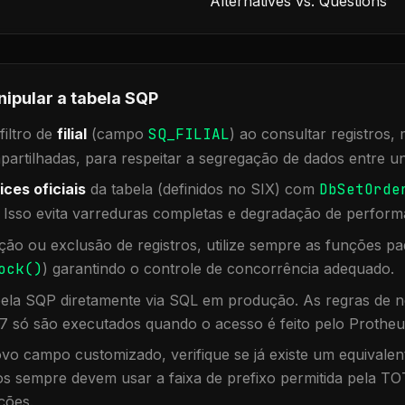
Alternatives vs. Questions
nipular a tabela
SQP
iltro de
filial
(campo
SQ_FILIAL
) ao consultar registros
rtilhadas, para respeitar a segregação de dados entre un
ices oficiais
da tabela (definidos no SIX) com
DbSetOrde
. Isso evita varreduras completas e degradação de perform
ação ou exclusão de registros, utilize sempre as funções 
ock()
) garantindo o controle de concorrência adequado.
bela
SQP
diretamente via SQL em produção. As regras de n
7 só são executados quando o acesso é feito pelo Protheu
vo campo customizado, verifique se já existe um equivalen
 sempre devem usar a faixa de prefixo permitida pela TO
ções.