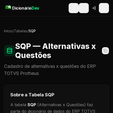
Pular para o conteúdo
Dicionário
Dev
Início
/
Tabelas
/
SQP
SQP
— Alternativas x
Questões
Cadastro de
alternativas x questões
do ERP
TOTVS Protheus
Sobre a Tabela
SQP
A tabela
SQP
(Alternativas x Questões)
faz
parte do dicionário de dados do ERP TOTVS