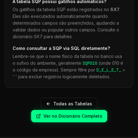
A tabela
SQP
possui gatilhos automáticos?
Os gatilhos da tabela
SQP
estão registrados no
SX7
.
Eles são executados automaticamente quando
determinados campos são preenchidos, ajudando a
validar dados ou popular outros campos. Consulte o
dicionário SX7 para detalhes.
Como consultar a
SQP
via SQL diretamente?
Lembre-se que o nome físico da tabela no banco usa
o sufixo do ambiente, geralmente
SQP
010
(onde 010 é
o código da empresa). Sempre filtre por
D_E_L_E_T_
=
' ' para excluir registros logicamente deletados.
Todas as Tabelas
Ver no Dicionário Completo