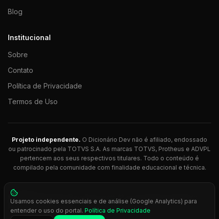
Blog
Institucional
Sobre
Contato
Política de Privacidade
Termos de Uso
Projeto independente.
O Dicionário Dev não é afiliado, endossado
ou patrocinado pela TOTVS S.A. As marcas TOTVS, Protheus e ADVPL
pertencem aos seus respectivos titulares. Todo o conteúdo é
compilado pela comunidade com finalidade educacional e técnica.
© 2026 Dicionário Dev. Feito com 💚 para desenvolvedores
Usamos cookies essenciais e de análise (Google Analytics) para
Protheus.
entender o uso do portal.
Política de Privacidade
Press
Ctrl+K
para busca rápida