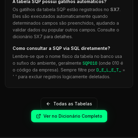
A tabela
SQP
possui gatilhos automáticos?
Os gatilhos da tabela
SQP
estão registrados no
SX7
.
Eles são executados automaticamente quando
determinados campos são preenchidos, ajudando a
validar dados ou popular outros campos. Consulte o
dicionário SX7 para detalhes.
Como consultar a
SQP
via SQL diretamente?
Lembre-se que o nome físico da tabela no banco usa
o sufixo do ambiente, geralmente
SQP
010
(onde 010 é
o código da empresa). Sempre filtre por
D_E_L_E_T_
=
' ' para excluir registros logicamente deletados.
Todas as Tabelas
Ver no Dicionário Completo