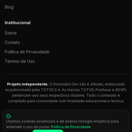
Blog
Institucional
Sobre
Contato
Política de Privacidade
Termos de Uso
Projeto independente.
O Dicionário Dev não é afiliado, endossado
ou patrocinado pela TOTVS S.A. As marcas TOTVS, Protheus e ADVPL
pertencem aos seus respectivos titulares. Todo o conteúdo é
compilado pela comunidade com finalidade educacional e técnica.
© 2026 Dicionário Dev. Feito com 💚 para desenvolvedores
Usamos cookies essenciais e de análise (Google Analytics) para
Protheus.
entender o uso do portal.
Política de Privacidade
Press
Ctrl+K
para busca rápida