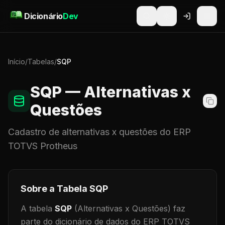
Pular para o conteúdo
Dicionário
Dev
Início
/
Tabelas
/
SQP
SQP
— Alternativas x
Questões
Cadastro de
alternativas x questões
do ERP
TOTVS Protheus
Sobre a Tabela
SQP
A tabela
SQP
(Alternativas x Questões)
faz
parte do dicionário de dados do ERP TOTVS