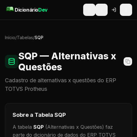
Pular para o conteúdo
Dicionário
Dev
Início
/
Tabelas
/
SQP
SQP
— Alternativas x
Questões
Cadastro de
alternativas x questões
do ERP
TOTVS Protheus
Sobre a Tabela
SQP
A tabela
SQP
(Alternativas x Questões)
faz
parte do dicionário de dados do ERP TOTVS