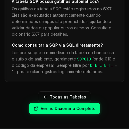
A tabela
SQP
possui gatilhos automáticos?
Os gatilhos da tabela
SQP
estão registrados no
SX7
.
Eles são executados automaticamente quando
determinados campos são preenchidos, ajudando a
validar dados ou popular outros campos. Consulte o
dicionário SX7 para detalhes.
Como consultar a
SQP
via SQL diretamente?
Lembre-se que o nome físico da tabela no banco usa
o sufixo do ambiente, geralmente
SQP
010
(onde 010 é
o código da empresa). Sempre filtre por
D_E_L_E_T_
=
' ' para excluir registros logicamente deletados.
Todas as Tabelas
Ver no Dicionário Completo