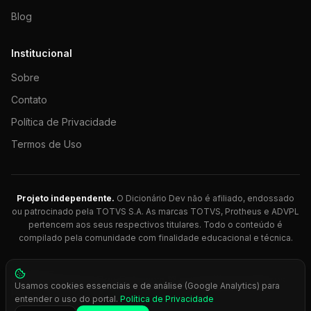
Blog
Institucional
Sobre
Contato
Política de Privacidade
Termos de Uso
Projeto independente.
O Dicionário Dev não é afiliado, endossado
ou patrocinado pela TOTVS S.A. As marcas TOTVS, Protheus e ADVPL
pertencem aos seus respectivos titulares. Todo o conteúdo é
compilado pela comunidade com finalidade educacional e técnica.
© 2026 Dicionário Dev. Feito com 💚 para desenvolvedores
Usamos cookies essenciais e de análise (Google Analytics) para
Protheus.
entender o uso do portal.
Política de Privacidade
Press
Ctrl+K
para busca rápida