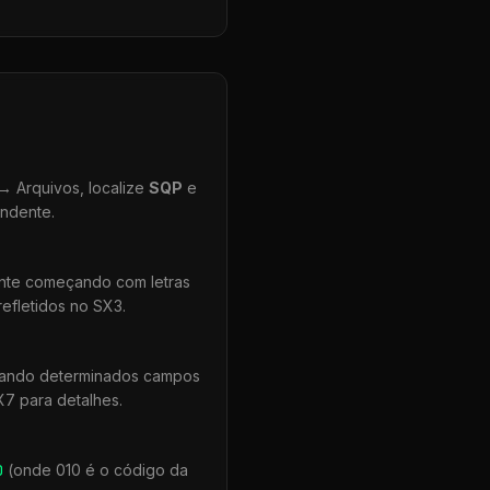
 Arquivos, localize
SQP
e
ondente.
ente começando com letras
efletidos no SX3.
quando determinados campos
X7 para detalhes.
0
(onde 010 é o código da