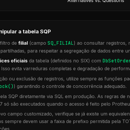
Alternatives vs. Questions
nipular a tabela
SQP
iltro de
filial
(campo
SQ_FILIAL
) ao consultar registros
rtilhadas, para respeitar a segregação de dados entre un
ices oficiais
da tabela (definidos no SIX) com
DbSetOrde
. Isso evita varreduras completas e degradação de perform
ação ou exclusão de registros, utilize sempre as funções 
ock()
) garantindo o controle de concorrência adequado.
bela
SQP
diretamente via SQL em produção. As regras de n
7 só são executados quando o acesso é feito pelo Protheu
vo campo customizado, verifique se já existe um equivalen
 sempre devem usar a faixa de prefixo permitida pela TO
ções.