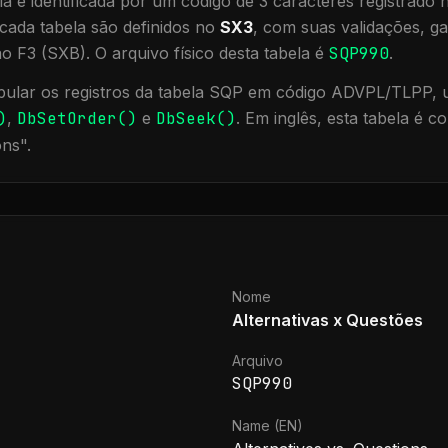
a é identificada por um código de 3 caracteres registrado
cada tabela são definidos no
SX3
, com suas validações, ga
ão F3 (SXB).
O arquivo físico desta tabela é
SQP990
.
ular os registros da tabela
SQP
em código ADVPL/TLPP, ut
)
,
DbSetOrder()
e
DbSeek()
.
Em inglês, esta tabela é 
ons
".
Nome
Alternativas x Questões
Arquivo
SQP990
Name (EN)