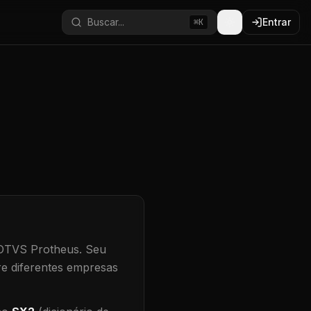
Buscar...
Entrar
⌘K
TOTVS Protheus.
Seu
re diferentes empresas