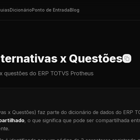
uias
Dicionário
Ponto de Entrada
Blog
ternativas x Questões
 x questões
do ERP TOTVS Protheus
vas x Questões)
faz parte do dicionário de dados do ERP 
artilhado
, o que significa que
pode ser compartilhada ent
ente
.