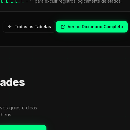
r
D_E_L_E_T_
= ' ' para excluir registros logicamente deletados.
Todas as Tabelas
Ver no Dicionário Completo
dades
vos guias e dicas
theus.