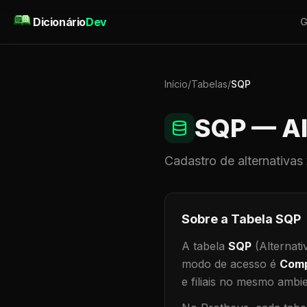
Pular para o conteúdo
Dicionário
Dev
G
Início
/
Tabelas
/
SQP
SQP
— Al
Cadastro de
alternativas
Sobre a Tabela
SQP
A tabela
SQP
(Alternati
modo de acesso é
Comp
e filiais no mesmo ambi