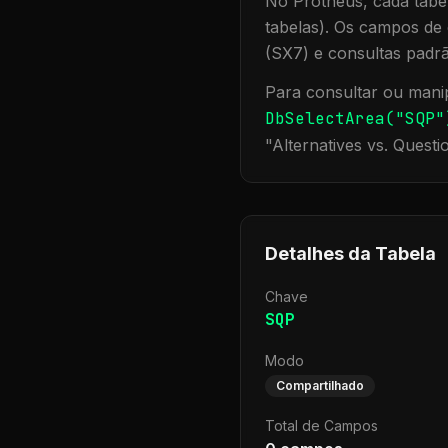
No Protheus, cada tabel
tabelas). Os campos de 
(SX7) e consultas padr
Para consultar ou manip
DbSelectArea("
SQP
"
"
Alternatives vs. Questi
Detalhes da Tabela
Chave
SQP
Modo
Compartilhado
Total de Campos