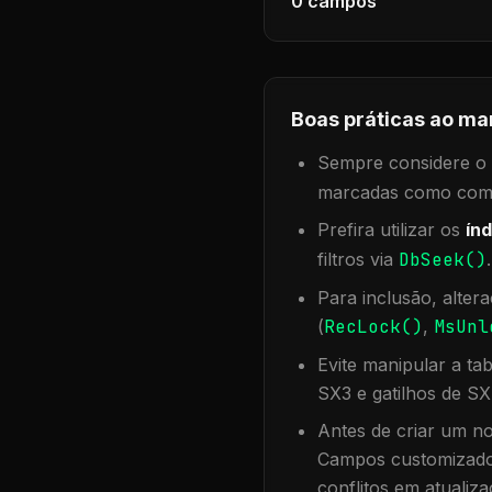
0
campos
Boas práticas ao ma
Sempre considere o f
marcadas como compa
Prefira utilizar os
índ
filtros via
DbSeek()
Para inclusão, alter
(
RecLock()
,
MsUnl
Evite manipular a ta
SX3 e gatilhos de SX
Antes de criar um no
Campos customizados
conflitos em atualiza