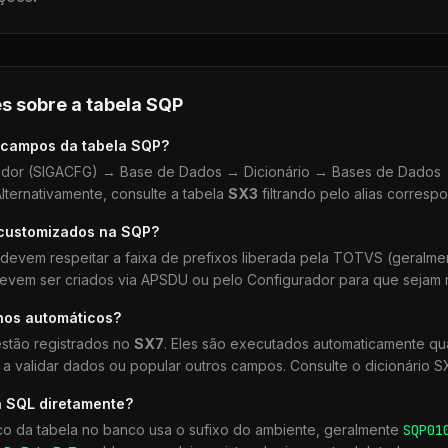
s sobre a tabela
SQP
 campos da tabela
SQP
?
dor (SIGACFG) → Base de Dados → Dicionário → Bases de Dados →
lternativamente, consulte a tabela
SX3
filtrando pelo alias corresp
 customizados na
SQP
?
devem respeitar a faixa de prefixos liberada pela TOTVS (geralm
devem ser criados via APSDU ou pelo Configurador para que sejam r
hos automáticos?
stão registrados no
SX7
. Eles são executados automaticamente 
a validar dados ou popular outros campos. Consulte o dicionário S
a SQL diretamente?
co da tabela no banco usa o sufixo do ambiente, geralmente
SQP
01