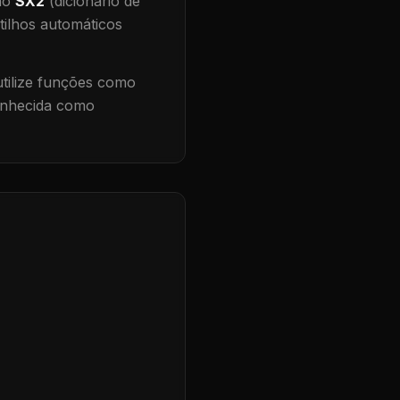
 no
SX2
(dicionário de
tilhos automáticos
ilize funções como
conhecida como