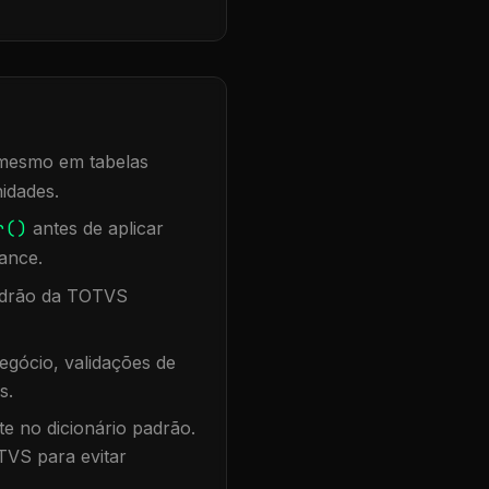
, mesmo em tabelas
idades.
r()
antes de aplicar
ance.
padrão da TOTVS
egócio, validações de
s.
te no dicionário padrão.
TVS para evitar