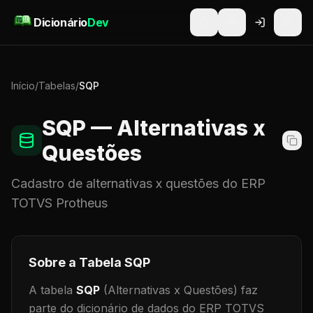
Pular para o conteúdo
Dicionário
Dev
Início
/
Tabelas
/
SQP
SQP
— Alternativas x
Questões
Cadastro de
alternativas x questões
do ERP
TOTVS Protheus
Sobre a Tabela
SQP
A tabela
SQP
(Alternativas x Questões)
faz
parte do dicionário de dados do ERP TOTVS