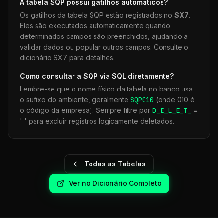
A tabela
SQP
possui gatilhos automáticos?
Os gatilhos da tabela
SQP
estão registrados no
SX7
.
Eles são executados automaticamente quando
determinados campos são preenchidos, ajudando a
validar dados ou popular outros campos. Consulte o
dicionário SX7 para detalhes.
Como consultar a
SQP
via SQL diretamente?
Lembre-se que o nome físico da tabela no banco usa
o sufixo do ambiente, geralmente
SQP
010
(onde 010 é
o código da empresa). Sempre filtre por
D_E_L_E_T_
=
' ' para excluir registros logicamente deletados.
Todas as Tabelas
Ver no Dicionário Completo