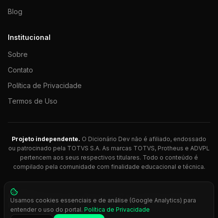
Blog
Institucional
Sobre
Contato
Política de Privacidade
Termos de Uso
Projeto independente.
O Dicionário Dev não é afiliado, endossado
ou patrocinado pela TOTVS S.A. As marcas TOTVS, Protheus e ADVPL
pertencem aos seus respectivos titulares. Todo o conteúdo é
compilado pela comunidade com finalidade educacional e técnica.
© 2026 Dicionário Dev. Feito com 💚 para desenvolvedores
Usamos cookies essenciais e de análise (Google Analytics) para
Protheus.
entender o uso do portal.
Política de Privacidade
Press
Ctrl+K
para busca rápida