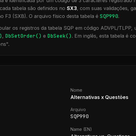
a é identificada por um código de 3 caracteres registrado
cada tabela são definidos no
SX3
, com suas validações, ga
ão F3 (SXB).
O arquivo físico desta tabela é
SQP990
.
ular os registros da tabela
SQP
em código ADVPL/TLPP, ut
)
,
DbSetOrder()
e
DbSeek()
.
Em inglês, esta tabela é 
ons
".
Nome
Alternativas x Questões
Arquivo
SQP990
Name (EN)