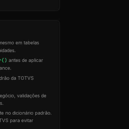
, mesmo em tabelas
idades.
r()
antes de aplicar
ance.
padrão da TOTVS
egócio, validações de
s.
te no dicionário padrão.
TVS para evitar