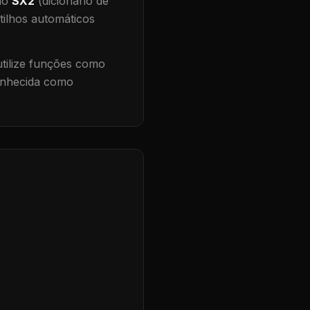
 no
SX2
(dicionário de
tilhos automáticos
ilize funções como
conhecida como