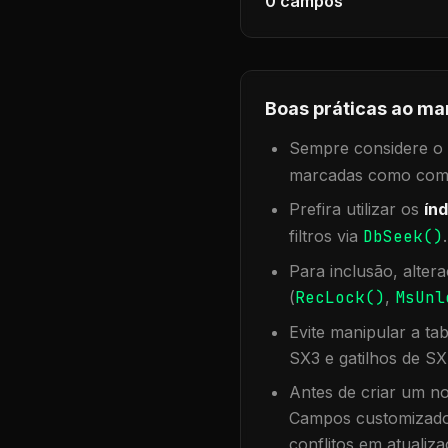
0
campos
Boas práticas ao ma
Sempre considere o f
marcadas como compa
Prefira utilizar os
índ
filtros via
DbSeek()
Para inclusão, alter
(
RecLock()
,
MsUnl
Evite manipular a ta
SX3 e gatilhos de SX
Antes de criar um no
Campos customizados
conflitos em atualiza