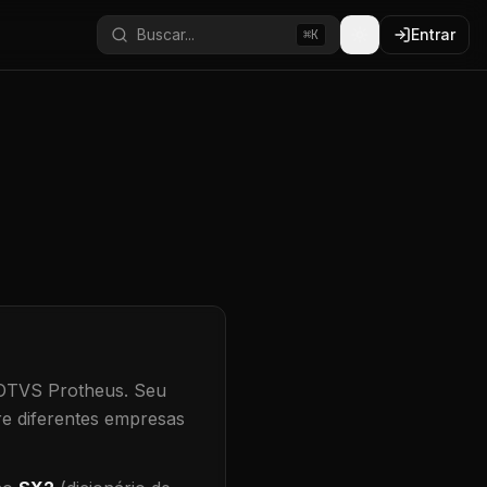
Buscar...
Entrar
⌘K
TOTVS Protheus.
Seu
re diferentes empresas