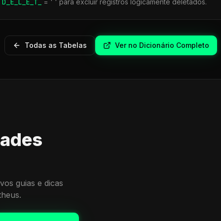
r
D_E_L_E_T_
= ' ' para excluir registros logicamente deletados.
Todas as Tabelas
Ver no Dicionário Completo
dades
vos guias e dicas
theus.