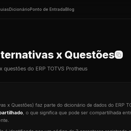
uias
Dicionário
Ponto de Entrada
Blog
ternativas x Questões
 x questões
do ERP TOTVS Protheus
vas x Questões)
faz parte do dicionário de dados do ERP 
artilhado
, o que significa que
pode ser compartilhada ent
ente
.