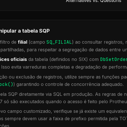
Alternatives vs. Questions
nipular a tabela
SQP
iltro de
filial
(campo
SQ_FILIAL
) ao consultar registros
rtilhadas, para respeitar a segregação de dados entre un
ices oficiais
da tabela (definidos no SIX) com
DbSetOrde
. Isso evita varreduras completas e degradação de perform
ação ou exclusão de registros, utilize sempre as funções 
ock()
) garantindo o controle de concorrência adequado.
bela
SQP
diretamente via SQL em produção. As regras de n
7 só são executados quando o acesso é feito pelo Protheu
vo campo customizado, verifique se já existe um equivalen
 sempre devem usar a faixa de prefixo permitida pela TO
ções.