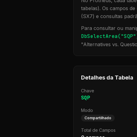
No Protheus, cada tabel
tabelas). Os campos de 
(SX7) e consultas padr
Para consultar ou manip
DbSelectArea("
SQP
"
"
Alternatives vs. Questi
Detalhes da Tabela
Chave
SQP
Modo
Compartilhado
Total de Campos