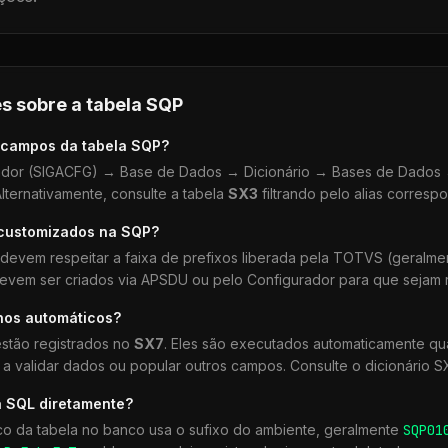
s sobre a tabela
SQP
 campos da tabela
SQP
?
dor (SIGACFG) → Base de Dados → Dicionário → Bases de Dados →
lternativamente, consulte a tabela
SX3
filtrando pelo alias corresp
 customizados na
SQP
?
devem respeitar a faixa de prefixos liberada pela TOTVS (geralm
devem ser criados via APSDU ou pelo Configurador para que sejam r
hos automáticos?
stão registrados no
SX7
. Eles são executados automaticamente 
a validar dados ou popular outros campos. Consulte o dicionário S
a SQL diretamente?
co da tabela no banco usa o sufixo do ambiente, geralmente
SQP
01