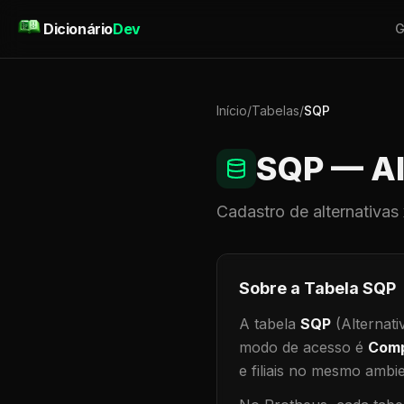
Pular para o conteúdo
Dicionário
Dev
G
Início
/
Tabelas
/
SQP
SQP
— Al
Cadastro de
alternativas
Sobre a Tabela
SQP
A tabela
SQP
(Alternati
modo de acesso é
Comp
e filiais no mesmo ambi