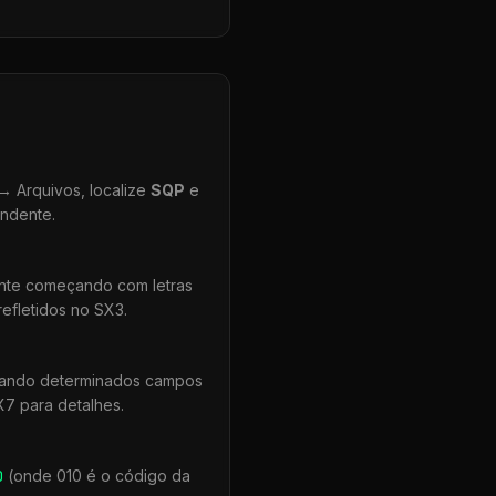
 Arquivos, localize
SQP
e
ondente.
ente começando com letras
efletidos no SX3.
quando determinados campos
X7 para detalhes.
0
(onde 010 é o código da