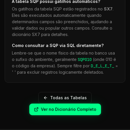
A tabela
SQP
possui gatilhos automáticos?
Os gatilhos da tabela
SQP
estão registrados no
SX7
.
Eles são executados automaticamente quando
determinados campos são preenchidos, ajudando a
validar dados ou popular outros campos. Consulte o
dicionário SX7 para detalhes.
Como consultar a
SQP
via SQL diretamente?
Lembre-se que o nome físico da tabela no banco usa
o sufixo do ambiente, geralmente
SQP
010
(onde 010 é
o código da empresa). Sempre filtre por
D_E_L_E_T_
=
' ' para excluir registros logicamente deletados.
Todas as Tabelas
Ver no Dicionário Completo