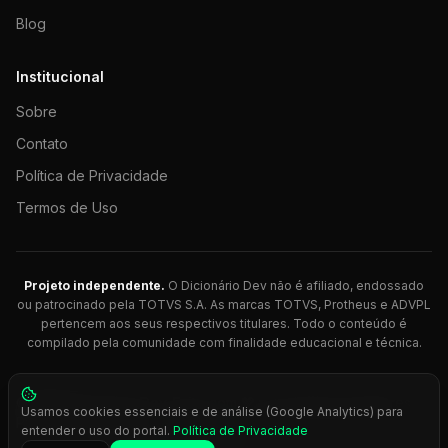
Blog
Institucional
Sobre
Contato
Política de Privacidade
Termos de Uso
Projeto independente.
O Dicionário Dev não é afiliado, endossado
ou patrocinado pela TOTVS S.A. As marcas TOTVS, Protheus e ADVPL
pertencem aos seus respectivos titulares. Todo o conteúdo é
compilado pela comunidade com finalidade educacional e técnica.
© 2026 Dicionário Dev. Feito com 💚 para desenvolvedores
Usamos cookies essenciais e de análise (Google Analytics) para
Protheus.
entender o uso do portal.
Política de Privacidade
Press
Ctrl+K
para busca rápida