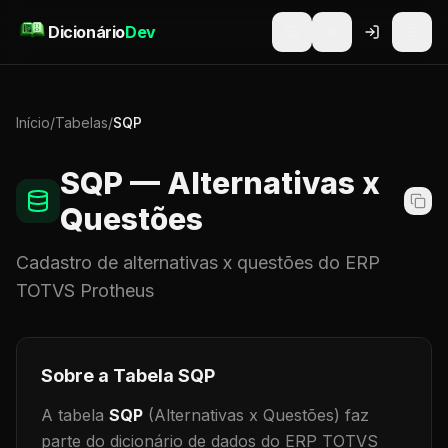
Pular para o conteúdo
Dicionário
Dev
Início
/
Tabelas
/
SQP
SQP
— Alternativas x
Questões
Cadastro de
alternativas x questões
do ERP
TOTVS Protheus
Sobre a Tabela
SQP
A tabela
SQP
(Alternativas x Questões)
faz
parte do dicionário de dados do ERP TOTVS