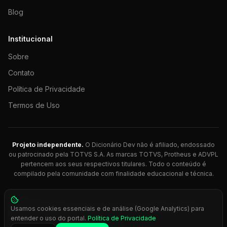
Blog
Institucional
Sobre
Contato
Política de Privacidade
Termos de Uso
Projeto independente.
O Dicionário Dev não é afiliado, endossado
ou patrocinado pela TOTVS S.A. As marcas TOTVS, Protheus e ADVPL
pertencem aos seus respectivos titulares. Todo o conteúdo é
compilado pela comunidade com finalidade educacional e técnica.
© 2026 Dicionário Dev. Feito com 💚 para desenvolvedores
Usamos cookies essenciais e de análise (Google Analytics) para
Protheus.
entender o uso do portal.
Política de Privacidade
Press
Ctrl+K
para busca rápida