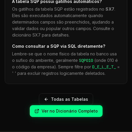
A tabela
SQP
possui gatilhos automáticos?
Os gatilhos da tabela
SQP
estão registrados no
SX7
.
Eles são executados automaticamente quando
determinados campos são preenchidos, ajudando a
validar dados ou popular outros campos. Consulte o
dicionário SX7 para detalhes.
Como consultar a
SQP
via SQL diretamente?
Lembre-se que o nome físico da tabela no banco usa
o sufixo do ambiente, geralmente
SQP
010
(onde 010 é
o código da empresa). Sempre filtre por
D_E_L_E_T_
=
' ' para excluir registros logicamente deletados.
Todas as Tabelas
Ver no Dicionário Completo