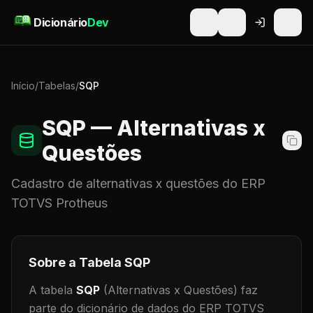
Pular para o conteúdo
Dicionário
Dev
Início
/
Tabelas
/
SQP
SQP
— Alternativas x
Questões
Cadastro de
alternativas x questões
do ERP
TOTVS Protheus
Sobre a Tabela
SQP
A tabela
SQP
(Alternativas x Questões)
faz
parte do dicionário de dados do ERP TOTVS