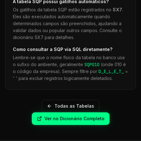
A tabela
SQP
possui gatilhos automáticos?
Os gatilhos da tabela
SQP
estão registrados no
SX7
.
Eles são executados automaticamente quando
determinados campos são preenchidos, ajudando a
validar dados ou popular outros campos. Consulte o
dicionário SX7 para detalhes.
Como consultar a
SQP
via SQL diretamente?
Lembre-se que o nome físico da tabela no banco usa
o sufixo do ambiente, geralmente
SQP
010
(onde 010 é
o código da empresa). Sempre filtre por
D_E_L_E_T_
=
' ' para excluir registros logicamente deletados.
Todas as Tabelas
Ver no Dicionário Completo