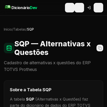
Pular para o conteúdo
Dicionário
Dev
Início
/
Tabelas
/
SQP
SQP
— Alternativas x
Questões
Cadastro de
alternativas x questões
do ERP
TOTVS Protheus
Sobre a Tabela
SQP
A tabela
SQP
(Alternativas x Questões)
faz
parte do dicionário de dados do ERP TOTVS