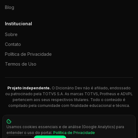
Blog
Institucional
Sobre
Contato
Política de Privacidade
Termos de Uso
Projeto independente.
O Dicionário Dev não é afiliado, endossado
ou patrocinado pela TOTVS S.A. As marcas TOTVS, Protheus e ADVPL
pertencem aos seus respectivos titulares. Todo o conteúdo é
compilado pela comunidade com finalidade educacional e técnica.
© 2026 Dicionário Dev. Feito com 💚 para desenvolvedores
Usamos cookies essenciais e de análise (Google Analytics) para
Protheus.
entender o uso do portal.
Política de Privacidade
Press
Ctrl+K
para busca rápida