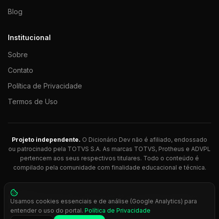
Blog
Institucional
Sobre
Contato
Política de Privacidade
Termos de Uso
Projeto independente.
O Dicionário Dev não é afiliado, endossado
ou patrocinado pela TOTVS S.A. As marcas TOTVS, Protheus e ADVPL
pertencem aos seus respectivos titulares. Todo o conteúdo é
compilado pela comunidade com finalidade educacional e técnica.
© 2026 Dicionário Dev. Feito com 💚 para desenvolvedores
Usamos cookies essenciais e de análise (Google Analytics) para
Protheus.
entender o uso do portal.
Política de Privacidade
Press
Ctrl+K
para busca rápida