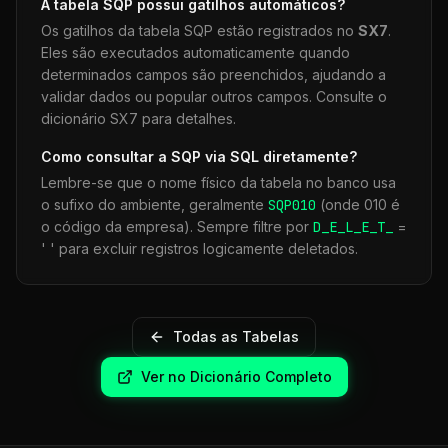
A tabela
SQP
possui gatilhos automáticos?
Os gatilhos da tabela
SQP
estão registrados no
SX7
.
Eles são executados automaticamente quando
determinados campos são preenchidos, ajudando a
validar dados ou popular outros campos. Consulte o
dicionário SX7 para detalhes.
Como consultar a
SQP
via SQL diretamente?
Lembre-se que o nome físico da tabela no banco usa
o sufixo do ambiente, geralmente
SQP
010
(onde 010 é
o código da empresa). Sempre filtre por
D_E_L_E_T_
=
' ' para excluir registros logicamente deletados.
Todas as Tabelas
Ver no Dicionário Completo