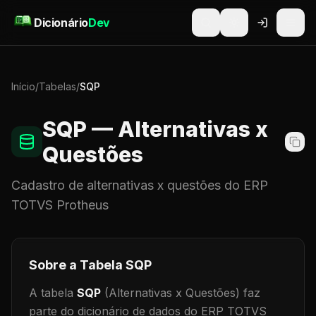
Pular para o conteúdo
Dicionário
Dev
Início
/
Tabelas
/
SQP
SQP
— Alternativas x
Questões
Cadastro de
alternativas x questões
do ERP
TOTVS Protheus
Sobre a Tabela
SQP
A tabela
SQP
(Alternativas x Questões)
faz
parte do dicionário de dados do ERP TOTVS