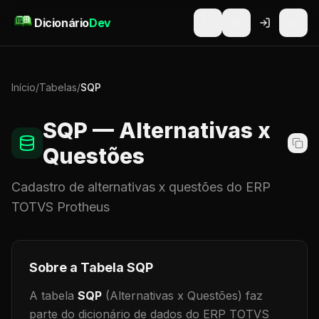
Pular para o conteúdo
Dicionário
Dev
Início
/
Tabelas
/
SQP
SQP
— Alternativas x
Questões
Cadastro de
alternativas x questões
do ERP
TOTVS Protheus
Sobre a Tabela
SQP
A tabela
SQP
(Alternativas x Questões)
faz
parte do dicionário de dados do ERP TOTVS