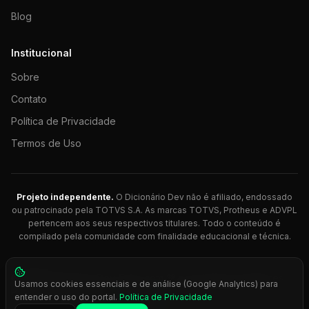
Blog
Institucional
Sobre
Contato
Política de Privacidade
Termos de Uso
Projeto independente.
O Dicionário Dev não é afiliado, endossado
ou patrocinado pela TOTVS S.A. As marcas TOTVS, Protheus e ADVPL
pertencem aos seus respectivos titulares. Todo o conteúdo é
compilado pela comunidade com finalidade educacional e técnica.
© 2026 Dicionário Dev. Feito com 💚 para desenvolvedores
Usamos cookies essenciais e de análise (Google Analytics) para
Protheus.
entender o uso do portal.
Política de Privacidade
Press
Ctrl+K
para busca rápida