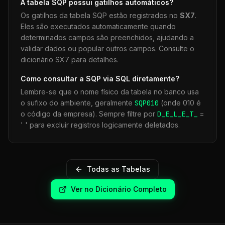
A tabela
SQP
possui gatilhos automáticos?
Os gatilhos da tabela
SQP
estão registrados no
SX7
.
Eles são executados automaticamente quando
determinados campos são preenchidos, ajudando a
validar dados ou popular outros campos. Consulte o
dicionário SX7 para detalhes.
Como consultar a
SQP
via SQL diretamente?
Lembre-se que o nome físico da tabela no banco usa
o sufixo do ambiente, geralmente
SQP
010
(onde 010 é
o código da empresa). Sempre filtre por
D_E_L_E_T_
=
' ' para excluir registros logicamente deletados.
Todas as Tabelas
Ver no Dicionário Completo