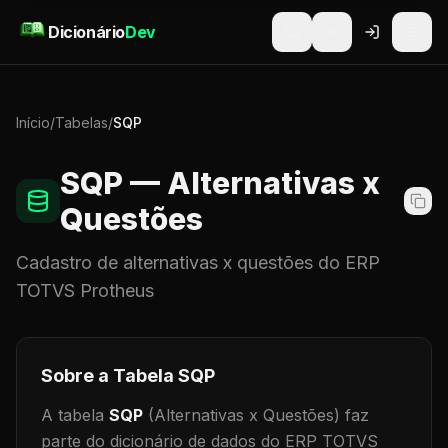
Pular para o conteúdo
Dicionário
Dev
Início
/
Tabelas
/
SQP
SQP
— Alternativas x
Questões
Cadastro de
alternativas x questões
do ERP
TOTVS Protheus
Sobre a Tabela
SQP
A tabela
SQP
(Alternativas x Questões)
faz
parte do dicionário de dados do ERP TOTVS