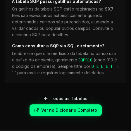
A tabela
SQP
possui gatilhos automáticos?
Os gatilhos da tabela
SQP
estão registrados no
SX7
.
Eles são executados automaticamente quando
determinados campos são preenchidos, ajudando a
validar dados ou popular outros campos. Consulte o
dicionário SX7 para detalhes.
Como consultar a
SQP
via SQL diretamente?
Lembre-se que o nome físico da tabela no banco usa
o sufixo do ambiente, geralmente
SQP
010
(onde 010 é
o código da empresa). Sempre filtre por
D_E_L_E_T_
=
' ' para excluir registros logicamente deletados.
Todas as Tabelas
Ver no Dicionário Completo