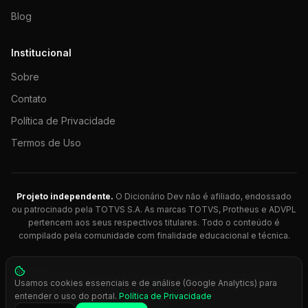
Blog
Institucional
Sobre
Contato
Política de Privacidade
Termos de Uso
Projeto independente.
O Dicionário Dev não é afiliado, endossado
ou patrocinado pela TOTVS S.A. As marcas TOTVS, Protheus e ADVPL
pertencem aos seus respectivos titulares. Todo o conteúdo é
compilado pela comunidade com finalidade educacional e técnica.
© 2026 Dicionário Dev. Feito com 💚 para desenvolvedores
Usamos cookies essenciais e de análise (Google Analytics) para
Protheus.
entender o uso do portal.
Política de Privacidade
Press
Ctrl+K
para busca rápida