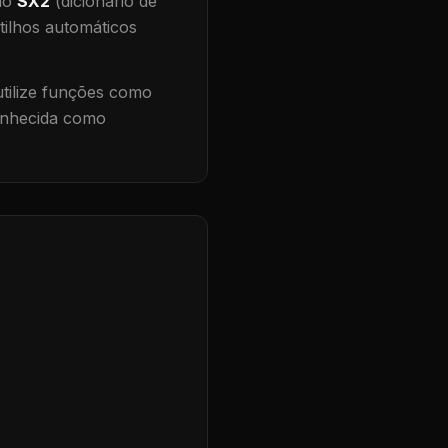
 no
SX2
(dicionário de
tilhos automáticos
ilize funções como
conhecida como