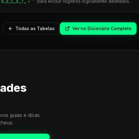
r
D_E_L_E_T_
= ' ' para excluir registros logicamente deletados.
Todas as Tabelas
Ver no Dicionário Completo
dades
vos guias e dicas
theus.