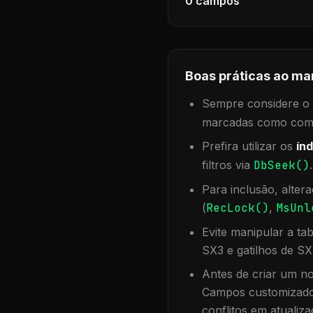
0
campos
Boas práticas ao ma
Sempre considere o f
marcadas como compa
Prefira utilizar os
índ
filtros via
DbSeek()
Para inclusão, alter
(
RecLock()
,
MsUnl
Evite manipular a ta
SX3 e gatilhos de SX
Antes de criar um no
Campos customizados
conflitos em atualiza