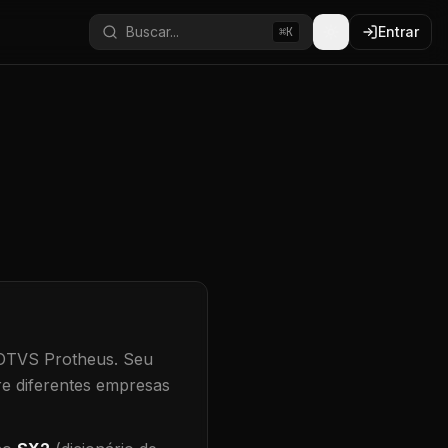
Buscar...
Entrar
⌘K
TOTVS Protheus.
Seu
re diferentes empresas