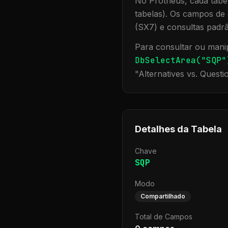
No Protheus, cada tabel
tabelas). Os campos de 
(SX7) e consultas padr
Para consultar ou manip
DbSelectArea("
SQP
"
"
Alternatives vs. Questi
Detalhes da Tabela
Chave
SQP
Modo
Compartilhado
Total de Campos