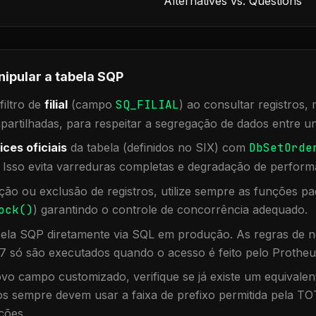
Alternatives vs. Questions
nipular a tabela
SQP
iltro de
filial
(campo
SQ_FILIAL
) ao consultar registros
rtilhadas, para respeitar a segregação de dados entre un
ices oficiais
da tabela (definidos no SIX) com
DbSetOrde
. Isso evita varreduras completas e degradação de perform
ação ou exclusão de registros, utilize sempre as funções 
ock()
) garantindo o controle de concorrência adequado.
bela
SQP
diretamente via SQL em produção. As regras de n
7 só são executados quando o acesso é feito pelo Protheu
vo campo customizado, verifique se já existe um equivalen
 sempre devem usar a faixa de prefixo permitida pela TO
ções.