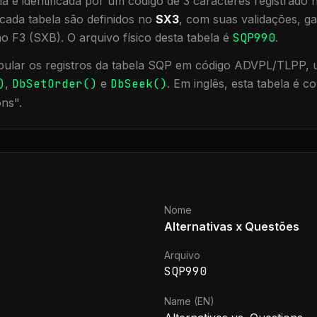
a é identificada por um código de 3 caracteres registrado
cada tabela são definidos no
SX3
, com suas validações, ga
ão F3 (SXB).
O arquivo físico desta tabela é
SQP990
.
ular os registros da tabela
SQP
em código ADVPL/TLPP, ut
)
,
DbSetOrder()
e
DbSeek()
.
Em inglês, esta tabela é 
ons
".
Nome
Alternativas x Questões
Arquivo
SQP990
Name (EN)