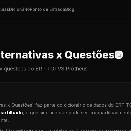
uias
Dicionário
Ponto de Entrada
Blog
ternativas x Questões
 x questões
do ERP TOTVS Protheus
vas x Questões)
faz parte do dicionário de dados do ERP 
artilhado
, o que significa que
pode ser compartilhada ent
ente
.