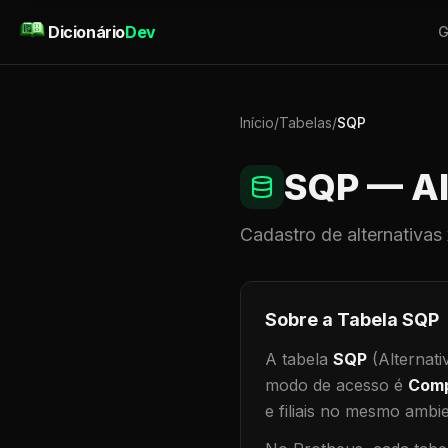
Pular para o conteúdo
Dicionário
Dev
G
Início
/
Tabelas
/
SQP
SQP
— Al
Cadastro de
alternativas
Sobre a Tabela
SQP
A tabela
SQP
(Alternati
modo de acesso é
Comp
e filiais no mesmo ambi