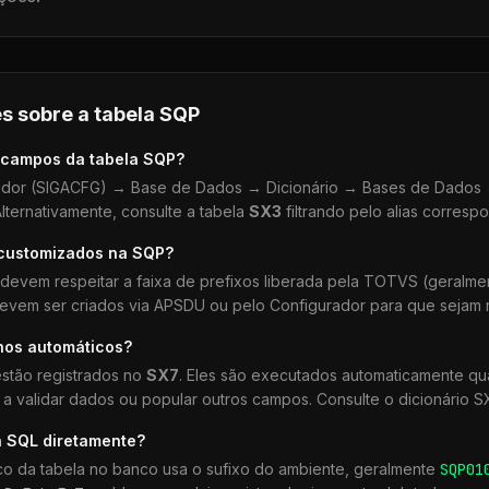
s sobre a tabela
SQP
 campos da tabela
SQP
?
dor (SIGACFG) → Base de Dados → Dicionário → Bases de Dados →
lternativamente, consulte a tabela
SX3
filtrando pelo alias corresp
 customizados na
SQP
?
devem respeitar a faixa de prefixos liberada pela TOTVS (geralm
devem ser criados via APSDU ou pelo Configurador para que sejam r
hos automáticos?
stão registrados no
SX7
. Eles são executados automaticamente 
a validar dados ou popular outros campos. Consulte o dicionário S
a SQL diretamente?
co da tabela no banco usa o sufixo do ambiente, geralmente
SQP
01