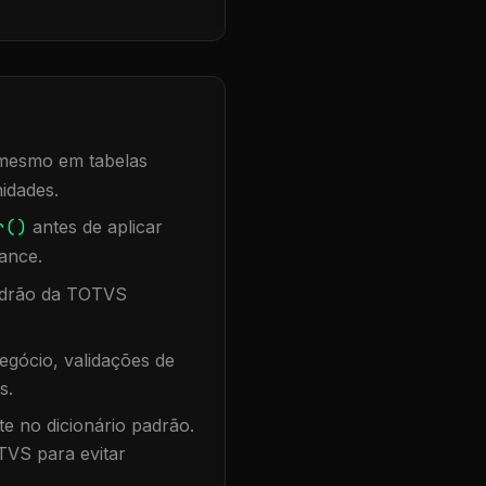
, mesmo em tabelas
idades.
r()
antes de aplicar
ance.
padrão da TOTVS
egócio, validações de
s.
te no dicionário padrão.
TVS para evitar