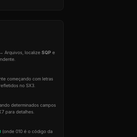
 Arquivos, localize
SQP
e
ondente.
ente começando com letras
efletidos no SX3.
quando determinados campos
X7 para detalhes.
0
(onde 010 é o código da