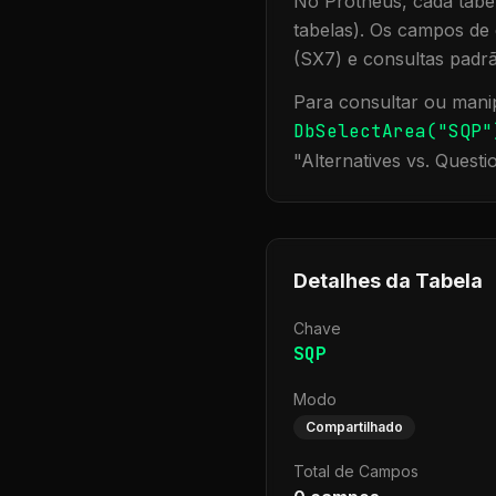
No Protheus, cada tabel
tabelas). Os campos de 
(SX7) e consultas padr
Para consultar ou manip
DbSelectArea("
SQP
"
"
Alternatives vs. Questi
Detalhes da Tabela
Chave
SQP
Modo
Compartilhado
Total de Campos