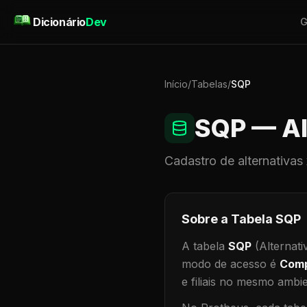
Pular para o conteúdo
Dicionário
Dev
G
Início
/
Tabelas
/
SQP
SQP
— Al
Cadastro de
alternativas
Sobre a Tabela
SQP
A tabela
SQP
(Alternati
modo de acesso é
Comp
e filiais no mesmo ambi