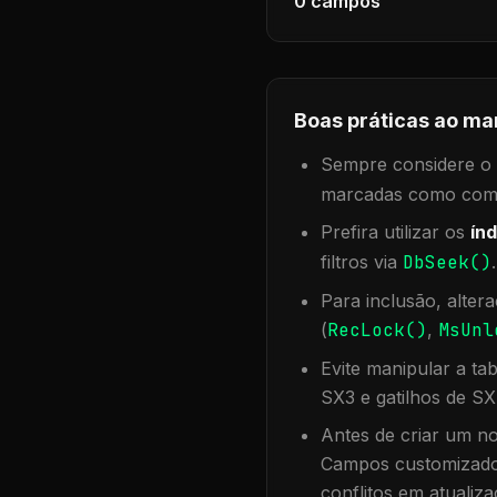
0
campos
Boas práticas ao ma
Sempre considere o f
marcadas como compa
Prefira utilizar os
índ
filtros via
DbSeek()
Para inclusão, alter
(
RecLock()
,
MsUnl
Evite manipular a ta
SX3 e gatilhos de SX
Antes de criar um no
Campos customizados
conflitos em atualiza