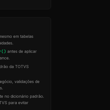
, mesmo em tabelas
idades.
r()
antes de aplicar
ance.
padrão da TOTVS
egócio, validações de
s.
te no dicionário padrão.
TVS para evitar