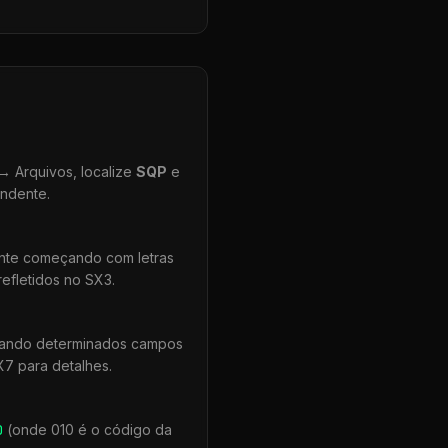
 Arquivos, localize
SQP
e
ondente.
ente começando com letras
efletidos no SX3.
quando determinados campos
X7 para detalhes.
0
(onde 010 é o código da