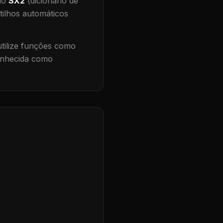
 no
SX2
(dicionário de
tilhos automáticos
ilize funções como
conhecida como