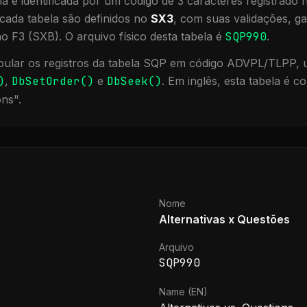
a é identificada por um código de 3 caracteres registrado
cada tabela são definidos no
SX3
, com suas validações, ga
ão F3 (SXB).
O arquivo físico desta tabela é
SQP990
.
ular os registros da tabela
SQP
em código ADVPL/TLPP, ut
)
,
DbSetOrder()
e
DbSeek()
.
Em inglês, esta tabela é 
ons
".
Nome
Alternativas x Questões
Arquivo
SQP990
Name (EN)