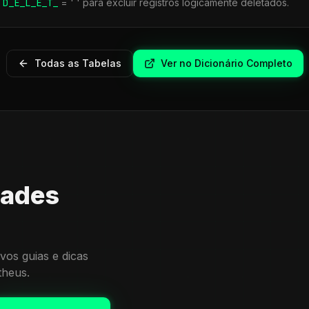
r
D_E_L_E_T_
= ' ' para excluir registros logicamente deletados.
Todas as Tabelas
Ver no Dicionário Completo
dades
vos guias e dicas
theus.