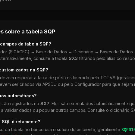
s sobre a tabela
SQP
 campos da tabela
SQP
?
dor (SIGACFG) → Base de Dados → Dicionário → Bases de Dados →
lternativamente, consulte a tabela
SX3
filtrando pelo alias corresp
 customizados na
SQP
?
devem respeitar a faixa de prefixos liberada pela TOTVS (geralm
devem ser criados via APSDU ou pelo Configurador para que sejam r
hos automáticos?
stão registrados no
SX7
. Eles são executados automaticamente 
a validar dados ou popular outros campos. Consulte o dicionário S
a SQL diretamente?
co da tabela no banco usa o sufixo do ambiente, geralmente
SQP
01