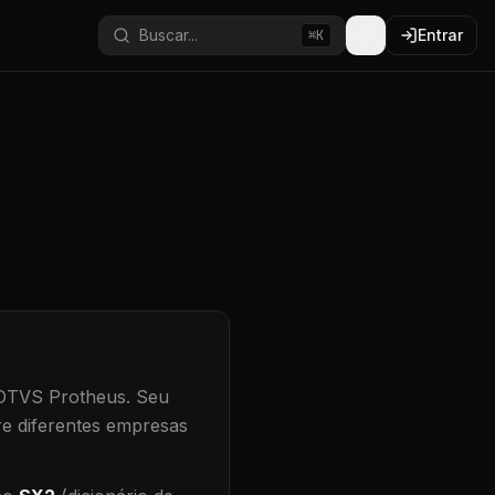
Buscar...
Entrar
⌘K
TOTVS Protheus.
Seu
re diferentes empresas