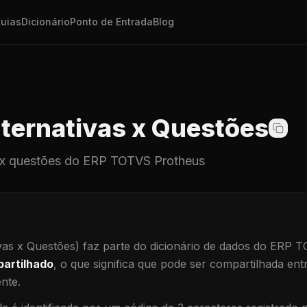
uias
Dicionário
Ponto de Entrada
Blog
ternativas x Questões
 x questões
do ERP TOTVS Protheus
vas x Questões)
faz parte do dicionário de dados do ERP 
artilhado
, o que significa que
pode ser compartilhada ent
ente
.