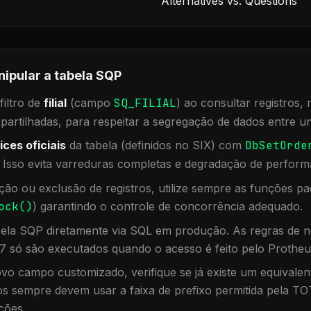
Alternatives vs. Questions
nipular a tabela
SQP
iltro de
filial
(campo
SQ_FILIAL
) ao consultar registros
rtilhadas, para respeitar a segregação de dados entre un
ices oficiais
da tabela (definidos no SIX) com
DbSetOrde
. Isso evita varreduras completas e degradação de perform
ação ou exclusão de registros, utilize sempre as funções 
ock()
) garantindo o controle de concorrência adequado.
bela
SQP
diretamente via SQL em produção. As regras de n
7 só são executados quando o acesso é feito pelo Protheu
vo campo customizado, verifique se já existe um equivalen
 sempre devem usar a faixa de prefixo permitida pela TO
ções.