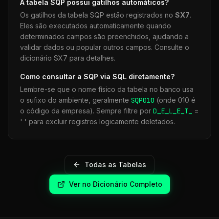
A tabela
SQP
possui gatilhos automáticos?
Os gatilhos da tabela
SQP
estão registrados no
SX7
.
Eles são executados automaticamente quando
determinados campos são preenchidos, ajudando a
validar dados ou popular outros campos. Consulte o
dicionário SX7 para detalhes.
Como consultar a
SQP
via SQL diretamente?
Lembre-se que o nome físico da tabela no banco usa
o sufixo do ambiente, geralmente
SQP
010
(onde 010 é
o código da empresa). Sempre filtre por
D_E_L_E_T_
=
' ' para excluir registros logicamente deletados.
Todas as Tabelas
Ver no Dicionário Completo