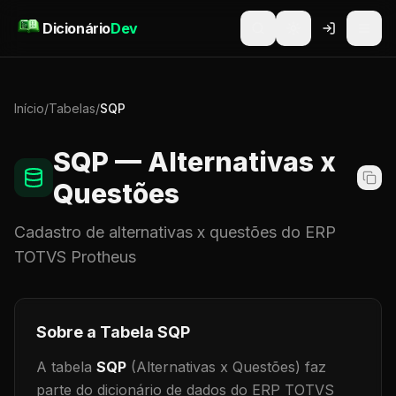
Pular para o conteúdo
Dicionário
Dev
Início
/
Tabelas
/
SQP
SQP
— Alternativas x
Questões
Cadastro de
alternativas x questões
do ERP
TOTVS Protheus
Sobre a Tabela
SQP
A tabela
SQP
(Alternativas x Questões)
faz
parte do dicionário de dados do ERP TOTVS