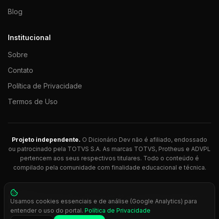
Blog
Institucional
Sobre
Contato
Política de Privacidade
Termos de Uso
Projeto independente.
O Dicionário Dev não é afiliado, endossado
ou patrocinado pela TOTVS S.A. As marcas TOTVS, Protheus e ADVPL
pertencem aos seus respectivos titulares. Todo o conteúdo é
compilado pela comunidade com finalidade educacional e técnica.
© 2026 Dicionário Dev. Feito com 💚 para desenvolvedores
Usamos cookies essenciais e de análise (Google Analytics) para
Protheus.
entender o uso do portal.
Política de Privacidade
Press
Ctrl+K
para busca rápida