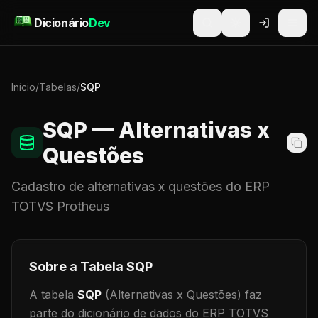
Pular para o conteúdo
Dicionário
Dev
Início
/
Tabelas
/
SQP
SQP
— Alternativas x
Questões
Cadastro de
alternativas x questões
do ERP
TOTVS Protheus
Sobre a Tabela
SQP
A tabela
SQP
(Alternativas x Questões)
faz
parte do dicionário de dados do ERP TOTVS