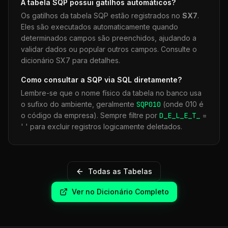
A tabela
SQP
possui gatilhos automáticos?
Os gatilhos da tabela
SQP
estão registrados no
SX7
.
Eles são executados automaticamente quando
determinados campos são preenchidos, ajudando a
validar dados ou popular outros campos. Consulte o
dicionário SX7 para detalhes.
Como consultar a
SQP
via SQL diretamente?
Lembre-se que o nome físico da tabela no banco usa
o sufixo do ambiente, geralmente
SQP
010
(onde 010 é
o código da empresa). Sempre filtre por
D_E_L_E_T_
=
' ' para excluir registros logicamente deletados.
Todas as Tabelas
Ver no Dicionário Completo