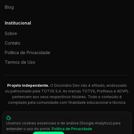
Blog
Institucional
Sobre
Contato
Política de Privacidade
Termos de Uso
Projeto independente.
O Dicionário Dev não é afiliado, endossado
ou patrocinado pela TOTVS S.A. As marcas TOTVS, Protheus e ADVPL
pertencem aos seus respectivos titulares. Todo o conteúdo é
compilado pela comunidade com finalidade educacional e técnica.
© 2026 Dicionário Dev. Feito com 💚 para desenvolvedores
Usamos cookies essenciais e de análise (Google Analytics) para
Protheus.
entender o uso do portal.
Política de Privacidade
Press
Ctrl+K
para busca rápida