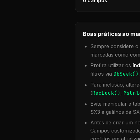
0
campos
Boas práticas ao ma
Sempre considere o f
marcadas como compa
Prefira utilizar os
índ
filtros via
DbSeek()
Para inclusão, alter
(
RecLock()
,
MsUnl
Evite manipular a ta
SX3 e gatilhos de SX
Antes de criar um no
Campos customizados
conflitos em atualiza