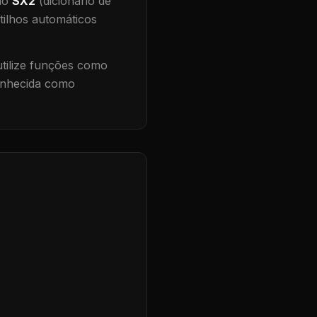
 no
SX2
(dicionário de
tilhos automáticos
ilize funções como
conhecida como