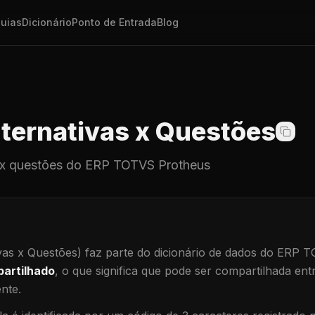
uias
Dicionário
Ponto de Entrada
Blog
ternativas x Questões
 x questões
do ERP TOTVS Protheus
vas x Questões)
faz parte do dicionário de dados do ERP 
artilhado
, o que significa que
pode ser compartilhada ent
ente
.