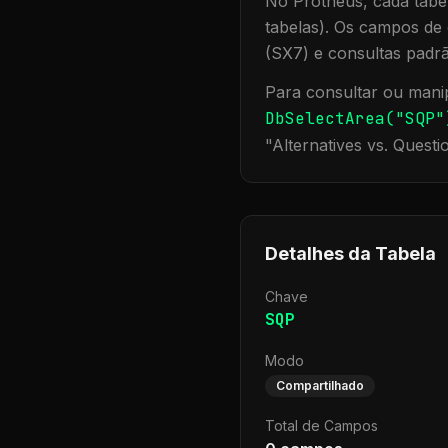
No Protheus, cada tabel
tabelas). Os campos de 
(SX7) e consultas padr
Para consultar ou manip
DbSelectArea("
SQP
"
"
Alternatives vs. Questi
Detalhes da Tabela
Chave
SQP
Modo
Compartilhado
Total de Campos