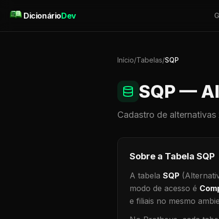
Pular para o conteúdo
Dicionário
Dev
G
Início
/
Tabelas
/
SQP
SQP
— Al
Cadastro de
alternativas
Sobre a Tabela
SQP
A tabela
SQP
(Alternati
modo de acesso é
Comp
e filiais no mesmo ambi