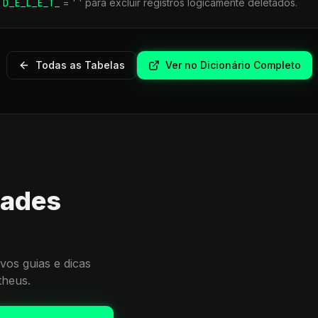
r
D_E_L_E_T_
= ' ' para excluir registros logicamente deletados.
Todas as Tabelas
Ver no Dicionário Completo
dades
vos guias e dicas
theus.