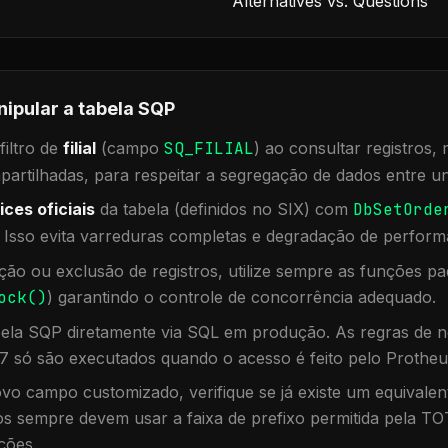
Alternatives vs. Questions
nipular a tabela
SQP
iltro de
filial
(campo
SQ_FILIAL
) ao consultar registros
rtilhadas, para respeitar a segregação de dados entre un
ices oficiais
da tabela (definidos no SIX) com
DbSetOrde
. Isso evita varreduras completas e degradação de perform
ação ou exclusão de registros, utilize sempre as funções 
ock()
) garantindo o controle de concorrência adequado.
bela
SQP
diretamente via SQL em produção. As regras de n
7 só são executados quando o acesso é feito pelo Protheu
vo campo customizado, verifique se já existe um equivalen
 sempre devem usar a faixa de prefixo permitida pela TO
ções.