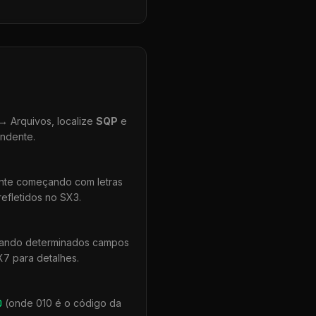
 Arquivos, localize
SQP
e
ondente.
ente começando com letras
efletidos no SX3.
quando determinados campos
X7 para detalhes.
0
(onde 010 é o código da