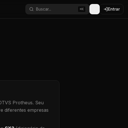
Buscar...
Entrar
⌘K
TOTVS Protheus.
Seu
re diferentes empresas