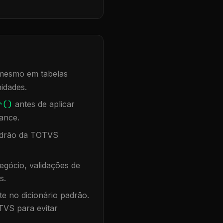
, mesmo em tabelas
idades.
r()
antes de aplicar
ance.
padrão da TOTVS
egócio, validações de
s.
te no dicionário padrão.
TVS para evitar