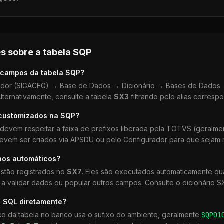
s sobre a tabela
SQP
 campos da tabela
SQP
?
dor (SIGACFG) → Base de Dados → Dicionário → Bases de Dados →
lternativamente, consulte a tabela
SX3
filtrando pelo alias corresp
 customizados na
SQP
?
devem respeitar a faixa de prefixos liberada pela TOTVS (geralm
devem ser criados via APSDU ou pelo Configurador para que sejam r
hos automáticos?
stão registrados no
SX7
. Eles são executados automaticamente 
a validar dados ou popular outros campos. Consulte o dicionário S
a SQL diretamente?
co da tabela no banco usa o sufixo do ambiente, geralmente
SQP
01