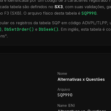
a é identificada por um código de 3 caracteres registrado
cada tabela são definidos no
SX3
, com suas validações, ga
ão F3 (SXB).
O arquivo físico desta tabela é
SQP990
.
ular os registros da tabela
SQP
em código ADVPL/TLPP, ut
)
,
DbSetOrder()
e
DbSeek()
.
Em inglês, esta tabela é 
ons
".
Nome
Alternativas x Questões
Arquivo
SQP990
Name (EN)