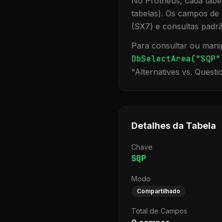
No Protheus, cada tabel
tabelas). Os campos de 
(SX7) e consultas padr
Para consultar ou manip
DbSelectArea("
SQP
"
"
Alternatives vs. Questi
Detalhes da Tabela
Chave
SQP
Modo
Compartilhado
Total de Campos