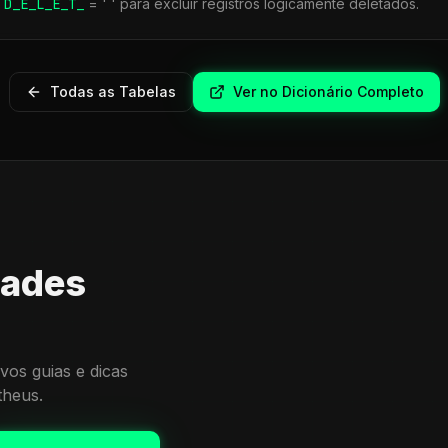
r
D_E_L_E_T_
= ' ' para excluir registros logicamente deletados.
Todas as Tabelas
Ver no Dicionário Completo
dades
vos guias e dicas
theus.