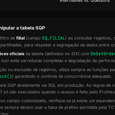
Alternatives vs. Questions
nipular a tabela
SQP
iltro de
filial
(campo
SQ_FILIAL
) ao consultar registros
rtilhadas, para respeitar a segregação de dados entre un
ices oficiais
da tabela (definidos no SIX) com
DbSetOrde
. Isso evita varreduras completas e degradação de perform
ação ou exclusão de registros, utilize sempre as funções 
ock()
) garantindo o controle de concorrência adequado.
bela
SQP
diretamente via SQL em produção. As regras de n
7 só são executados quando o acesso é feito pelo Protheu
vo campo customizado, verifique se já existe um equivalen
 sempre devem usar a faixa de prefixo permitida pela TO
ções.