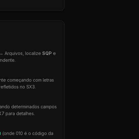
 Arquivos, localize
SQP
e
ondente.
ente começando com letras
efletidos no SX3.
quando determinados campos
X7 para detalhes.
0
(onde 010 é o código da