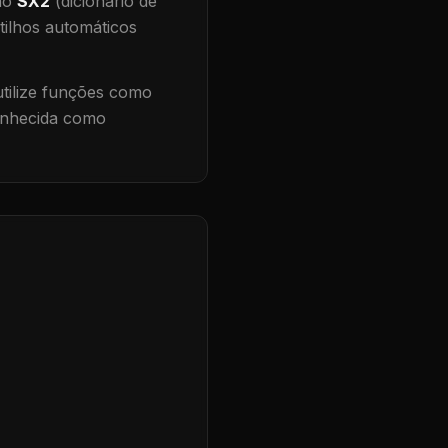
 no
SX2
(dicionário de
tilhos automáticos
ilize funções como
conhecida como