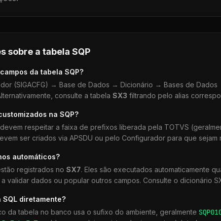
s sobre a tabela
SQP
 campos da tabela
SQP
?
dor (SIGACFG) → Base de Dados → Dicionário → Bases de Dados →
lternativamente, consulte a tabela
SX3
filtrando pelo alias corresp
 customizados na
SQP
?
devem respeitar a faixa de prefixos liberada pela TOTVS (geralm
devem ser criados via APSDU ou pelo Configurador para que sejam r
hos automáticos?
stão registrados no
SX7
. Eles são executados automaticamente 
a validar dados ou popular outros campos. Consulte o dicionário S
a SQL diretamente?
co da tabela no banco usa o sufixo do ambiente, geralmente
SQP
01