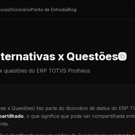
uias
Dicionário
Ponto de Entrada
Blog
ternativas x Questões
 x questões
do ERP TOTVS Protheus
vas x Questões)
faz parte do dicionário de dados do ERP 
artilhado
, o que significa que
pode ser compartilhada ent
ente
.