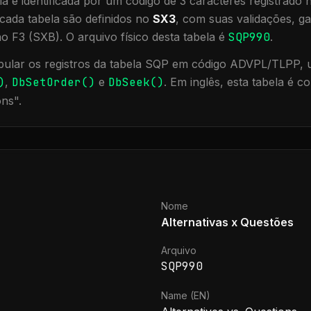
a é identificada por um código de 3 caracteres registrado
cada tabela são definidos no
SX3
, com suas validações, ga
ão F3 (SXB).
O arquivo físico desta tabela é
SQP990
.
ular os registros da tabela
SQP
em código ADVPL/TLPP, ut
)
,
DbSetOrder()
e
DbSeek()
.
Em inglês, esta tabela é 
ons
".
Nome
Alternativas x Questões
Arquivo
SQP990
Name (EN)