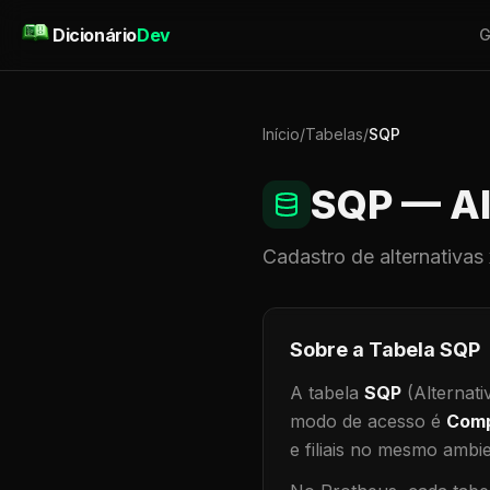
Pular para o conteúdo
Dicionário
Dev
G
Início
/
Tabelas
/
SQP
SQP
— Al
Cadastro de
alternativas
Sobre a Tabela
SQP
A tabela
SQP
(Alternati
modo de acesso é
Comp
e filiais no mesmo ambi