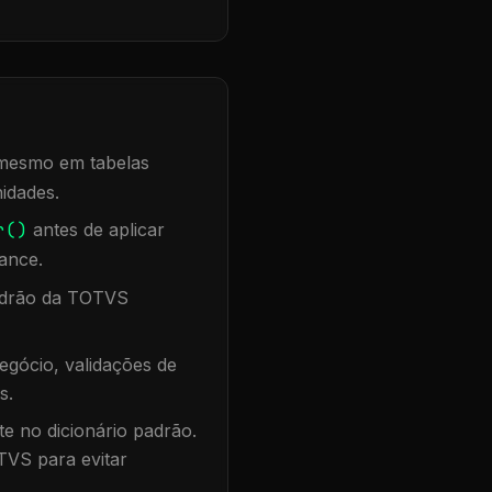
, mesmo em tabelas
idades.
r()
antes de aplicar
ance.
padrão da TOTVS
egócio, validações de
s.
te no dicionário padrão.
TVS para evitar