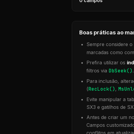
0
campos
Boas práticas ao ma
Sempre considere o f
marcadas como compa
Prefira utilizar os
índ
filtros via
DbSeek()
Para inclusão, alter
(
RecLock()
,
MsUnl
Evite manipular a ta
SX3 e gatilhos de SX
Antes de criar um no
Campos customizados
conflitos em atualiza