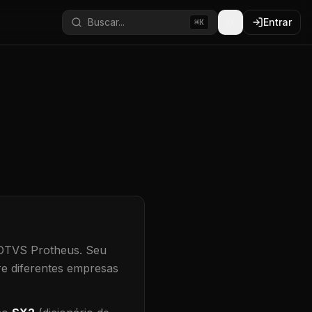
Buscar...
Entrar
⌘K
TOTVS Protheus.
Seu
re diferentes empresas