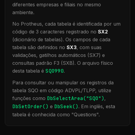
diferentes empresas e filiais no mesmo
ambiente
.
No Protheus, cada tabela é identificada por um
código de 3 caracteres registrado no
SX2
(dicionário de tabelas). Os campos de cada
tabela são definidos no
SX3
, com suas
validações, gatilhos automáticos (SX7) e
consultas padrão F3 (SXB).
O arquivo físico
desta tabela é
SQO990
.
Para consultar ou manipular os registros da
tabela
SQO
em código ADVPL/TLPP, utilize
funções como
DbSelectArea("
SQO
")
,
DbSetOrder()
e
DbSeek()
.
Em inglês, esta
tabela é conhecida como "
Questions
".