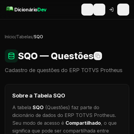
Pular para o conteúdo
Dicionário
Dev
Início
/
Tabelas
/
SQO
SQO
— Questões
Cadastro de
questões
do ERP TOTVS Protheus
Sobre a Tabela
SQO
A tabela
SQO
(Questões)
faz parte do
dicionário de dados do ERP TOTVS Protheus.
Seu modo de acesso é
Compartilhado
, o que
significa que
pode ser compartilhada entre