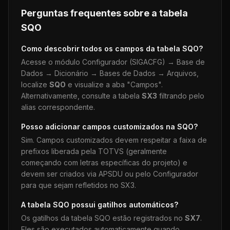
Perguntas frequentes sobre a tabela
SQO
Como descobrir todos os campos da tabela
SQO
?
Acesse o módulo Configurador (SIGACFG) → Base de
Dados → Dicionário → Bases de Dados → Arquivos,
localize
SQO
e visualize a aba "Campos".
Alternativamente, consulte a tabela
SX3
filtrando pelo
alias correspondente.
Posso adicionar campos customizados na
SQO
?
Sim. Campos customizados devem respeitar a faixa de
prefixos liberada pela TOTVS (geralmente
começando com letras específicas do projeto) e
devem ser criados via APSDU ou pelo Configurador
para que sejam refletidos no SX3.
A tabela
SQO
possui gatilhos automáticos?
Os gatilhos da tabela
SQO
estão registrados no
SX7
.
Eles são executados automaticamente quando