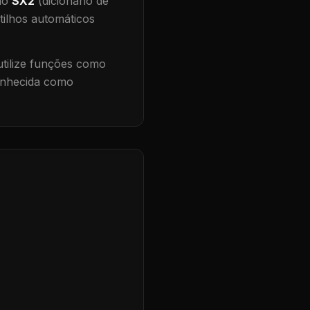
 no
SX2
(dicionário de
tilhos automáticos
ilize funções como
conhecida como