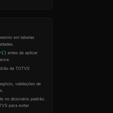
, mesmo em tabelas
idades.
r()
antes de aplicar
ance.
padrão da TOTVS
egócio, validações de
s.
te no dicionário padrão.
TVS para evitar