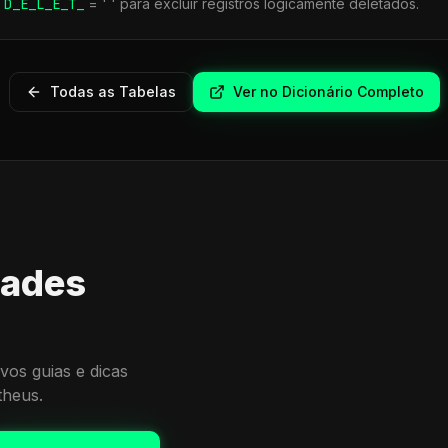
r
D_E_L_E_T_
= ' ' para excluir registros logicamente deletados.
Todas as Tabelas
Ver no Dicionário Completo
dades
vos guias e dicas
theus.