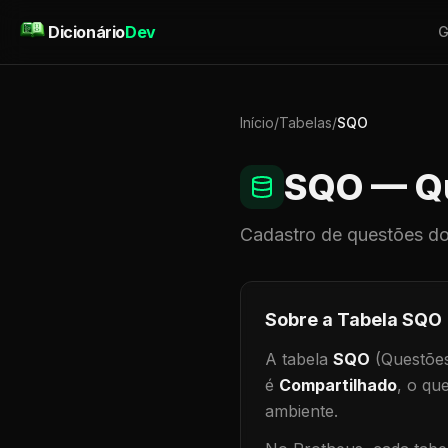
Pular para o conteúdo
Dicionário
Dev
G
Início
/
Tabelas
/
SQO
SQO
— Q
Cadastro de
questões
do
Sobre a Tabela
SQO
A tabela
SQO
(Questõe
é
Compartilhado
, o qu
ambiente
.