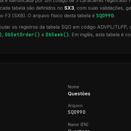
a é identificada por um código de 3 caracteres registrado
cada tabela são definidos no
SX3
, com suas validações, ga
ão F3 (SXB).
O arquivo físico desta tabela é
SQO990
.
ular os registros da tabela
SQO
em código ADVPL/TLPP, ut
)
,
DbSetOrder()
e
DbSeek()
.
Em inglês, esta tabela é 
Nome
Questões
Arquivo
SQO990
Name (EN)