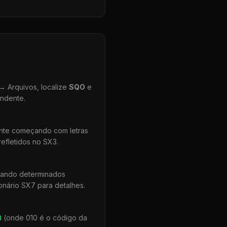
 Arquivos, localize
SQO
e
ondente.
ente começando com letras
efletidos no SX3.
uando determinados
onário SX7 para detalhes.
0
(onde 010 é o código da