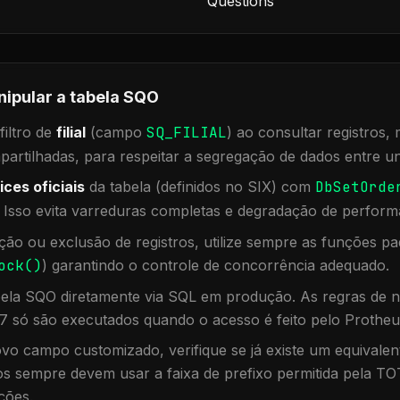
Questions
nipular a tabela
SQO
iltro de
filial
(campo
SQ_FILIAL
) ao consultar registros
rtilhadas, para respeitar a segregação de dados entre un
ices oficiais
da tabela (definidos no SIX) com
DbSetOrde
. Isso evita varreduras completas e degradação de perform
ação ou exclusão de registros, utilize sempre as funções 
ock()
) garantindo o controle de concorrência adequado.
bela
SQO
diretamente via SQL em produção. As regras de n
7 só são executados quando o acesso é feito pelo Protheu
vo campo customizado, verifique se já existe um equivalen
 sempre devem usar a faixa de prefixo permitida pela TO
ções.