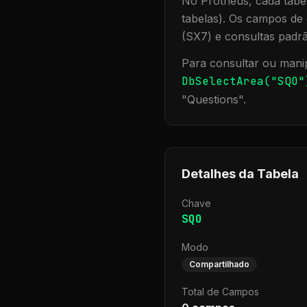
No Protheus, cada tabel
tabelas). Os campos de 
(SX7) e consultas padr
Para consultar ou manip
DbSelectArea("
SQO
"
"
Questions
".
Detalhes da Tabela
Chave
SQO
Modo
Compartilhado
Total de Campos