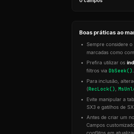
0
campos
Boas práticas ao ma
Sempre considere o f
marcadas como compa
Prefira utilizar os
índ
filtros via
DbSeek()
Para inclusão, alter
(
RecLock()
,
MsUnl
Evite manipular a ta
SX3 e gatilhos de SX
Antes de criar um no
Campos customizados
conflitos em atualiza