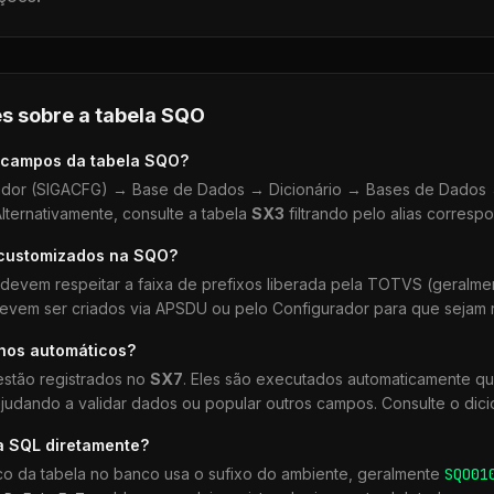
s sobre a tabela
SQO
 campos da tabela
SQO
?
dor (SIGACFG) → Base de Dados → Dicionário → Bases de Dados →
lternativamente, consulte a tabela
SX3
filtrando pelo alias corresp
 customizados na
SQO
?
devem respeitar a faixa de prefixos liberada pela TOTVS (geralm
devem ser criados via APSDU ou pelo Configurador para que sejam r
lhos automáticos?
stão registrados no
SX7
. Eles são executados automaticamente q
udando a validar dados ou popular outros campos. Consulte o dici
a SQL diretamente?
co da tabela no banco usa o sufixo do ambiente, geralmente
SQO
01