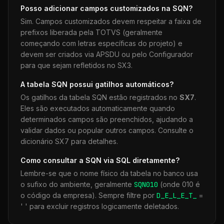
Posso adicionar campos customizados na
SQN
?
Sim. Campos customizados devem respeitar a faixa de
prefixos liberada pela TOTVS (geralmente
começando com letras específicas do projeto) e
devem ser criados via APSDU ou pelo Configurador
para que sejam refletidos no SX3.
A tabela
SQN
possui gatilhos automáticos?
Os gatilhos da tabela
SQN
estão registrados no
SX7
.
Eles são executados automaticamente quando
determinados campos são preenchidos, ajudando a
validar dados ou popular outros campos. Consulte o
dicionário SX7 para detalhes.
Como consultar a
SQN
via SQL diretamente?
Lembre-se que o nome físico da tabela no banco usa
o sufixo do ambiente, geralmente
SQN
010
(onde 010 é
o código da empresa). Sempre filtre por
D_E_L_E_T_
=
' ' para excluir registros logicamente deletados.