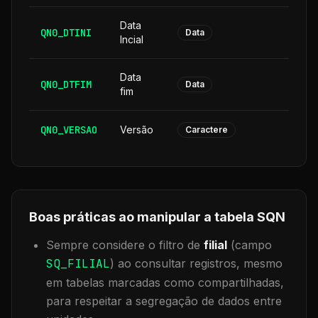
Data
QN0_DTINI
8
Data
Incial
Data
QN0_DTFIM
8
Data
fim
QN0_VERSAO
Versão
6
Caractere
Boas práticas ao manipular a tabela
SQN
Sempre considere o filtro de
filial
(campo
SQ_FILIAL
) ao consultar registros, mesmo
em tabelas marcadas como compartilhadas,
para respeitar a segregação de dados entre