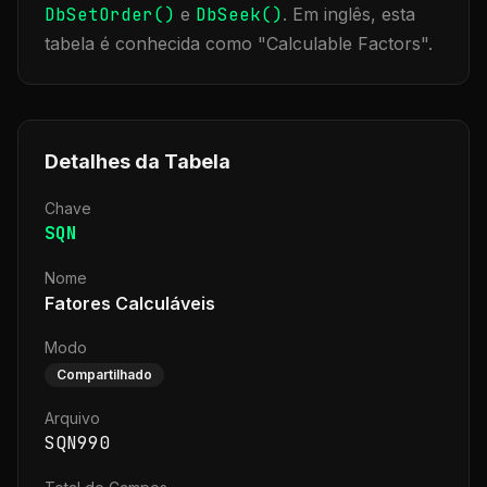
DbSetOrder()
e
DbSeek()
.
Em inglês, esta
tabela é conhecida como "
Calculable Factors
".
Detalhes da Tabela
Chave
SQN
Nome
Fatores Calculáveis
Modo
Compartilhado
Arquivo
SQN990