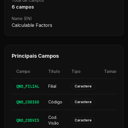
Total de Campos
6
campos
Name (EN)
Calculable Factors
Principais Campos
Campo
Título
Tipo
Tamanho
QN0_FILIAL
Filial
2
Caractere
QN0_CODIGO
Código
6
Caractere
Cod.
QN0_CODVIS
6
Caractere
Visão