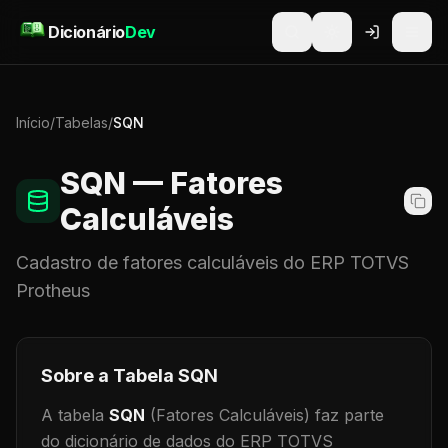
Pular para o conteúdo
Dicionário
Dev
Início
/
Tabelas
/
SQN
SQN
— Fatores
Calculáveis
Cadastro de
fatores calculáveis
do ERP TOTVS
Protheus
Sobre a Tabela
SQN
A tabela
SQN
(Fatores Calculáveis)
faz parte
do dicionário de dados do ERP TOTVS