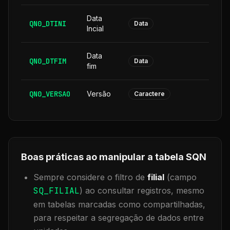
Data
QN0_DTINI
8
Data
Incial
Data
QN0_DTFIM
8
Data
fim
QN0_VERSAO
Versão
6
Caractere
Boas práticas ao manipular a tabela
SQN
Sempre considere o filtro de
filial
(campo
SQ_FILIAL
) ao consultar registros, mesmo
em tabelas marcadas como compartilhadas,
para respeitar a segregação de dados entre