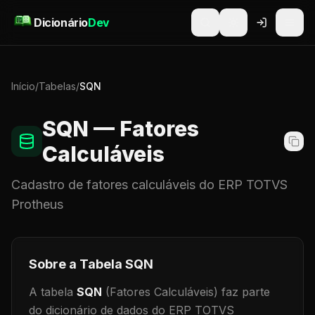
Pular para o conteúdo
Dicionário
Dev
Início
/
Tabelas
/
SQN
SQN
— Fatores
Calculáveis
Cadastro de
fatores calculáveis
do ERP TOTVS
Protheus
Sobre a Tabela
SQN
A tabela
SQN
(Fatores Calculáveis)
faz parte
do dicionário de dados do ERP TOTVS