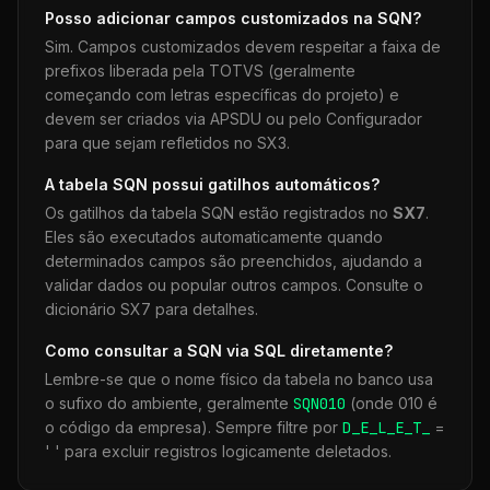
Posso adicionar campos customizados na
SQN
?
Sim. Campos customizados devem respeitar a faixa de
prefixos liberada pela TOTVS (geralmente
começando com letras específicas do projeto) e
devem ser criados via APSDU ou pelo Configurador
para que sejam refletidos no SX3.
A tabela
SQN
possui gatilhos automáticos?
Os gatilhos da tabela
SQN
estão registrados no
SX7
.
Eles são executados automaticamente quando
determinados campos são preenchidos, ajudando a
validar dados ou popular outros campos. Consulte o
dicionário SX7 para detalhes.
Como consultar a
SQN
via SQL diretamente?
Lembre-se que o nome físico da tabela no banco usa
o sufixo do ambiente, geralmente
SQN
010
(onde 010 é
o código da empresa). Sempre filtre por
D_E_L_E_T_
=
' ' para excluir registros logicamente deletados.