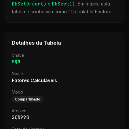
DbSetOrder()
e
DbSeek()
.
Em inglês, esta
tabela é conhecida como "
Calculable Factors
".
Detalhes da Tabela
Chave
SQN
Nome
Fatores Calculáveis
Modo
Compartilhado
Arquivo
SQN990