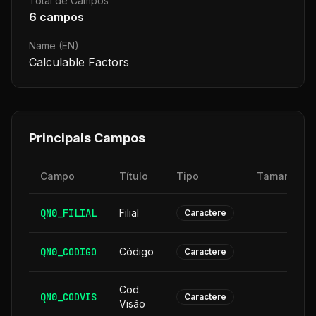
Total de Campos
6
campos
Name (EN)
Calculable Factors
Principais Campos
Campo
Título
Tipo
Tamanho
QN0_FILIAL
Filial
2
Caractere
QN0_CODIGO
Código
6
Caractere
Cod.
QN0_CODVIS
6
Caractere
Visão