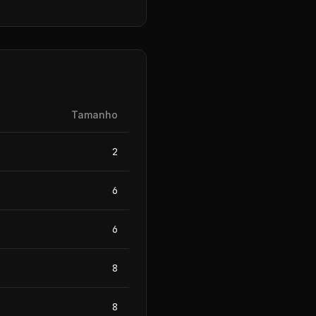
Tamanho
2
6
6
8
8