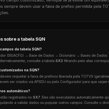
vo campo customizado, verifique se já existe um equivalen
 sempre devem usar a faixa de prefixo permitida pela TO
ções.
s sobre a tabela
SQN
 campos da tabela
SQN
?
dor (SIGACFG) → Base de Dados → Dicionário → Bases de Dados →
lternativamente, consulte a tabela
SX3
filtrando pelo alias corresp
 customizados na
SQN
?
devem respeitar a faixa de prefixos liberada pela TOTVS (geralm
devem ser criados via APSDU ou pelo Configurador para que sejam r
lhos automáticos?
stão registrados no
SX7
. Eles são executados automaticamente q
udando a validar dados ou popular outros campos. Consulte o dici