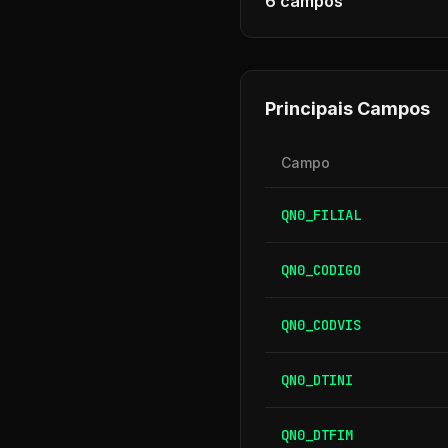
6
campos
Principais Campos
Campo
QN0_FILIAL
QN0_CODIGO
QN0_CODVIS
QN0_DTINI
QN0_DTFIM