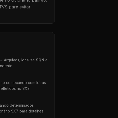
te no dicionário padrão.
TVS para evitar
 Arquivos, localize
SQN
e
ondente.
ente começando com letras
efletidos no SX3.
uando determinados
onário SX7 para detalhes.