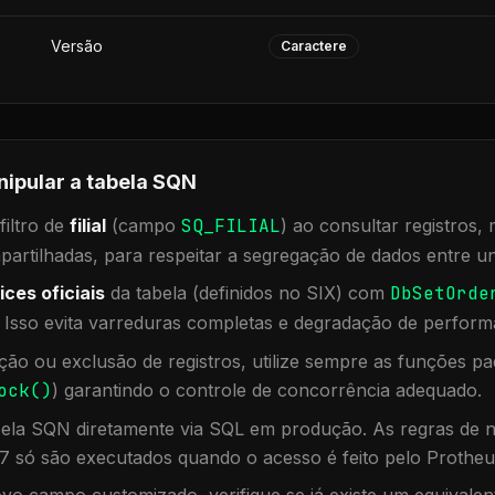
Versão
Caractere
nipular a tabela
SQN
iltro de
filial
(campo
SQ_FILIAL
) ao consultar registros
rtilhadas, para respeitar a segregação de dados entre un
ices oficiais
da tabela (definidos no SIX) com
DbSetOrde
. Isso evita varreduras completas e degradação de perform
ação ou exclusão de registros, utilize sempre as funções 
ock()
) garantindo o controle de concorrência adequado.
bela
SQN
diretamente via SQL em produção. As regras de n
7 só são executados quando o acesso é feito pelo Protheu