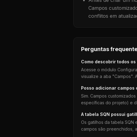
Antes de criar um no
Campos customizados
conflitos em atualiza
Perguntas frequente
Como descobrir todos os
Acesse o módulo Configura
visualize a aba "Campos". A
Posso adicionar campos
Sim. Campos customizados 
específicas do projeto) e 
A tabela
SQN
possui gati
Os gatilhos da tabela
SQN
e
campos são preenchidos, aj