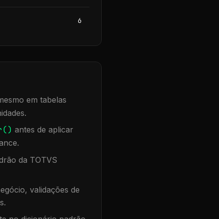
6
, mesmo em tabelas
idades.
r()
antes de aplicar
ance.
padrão da TOTVS
egócio, validações de
s.