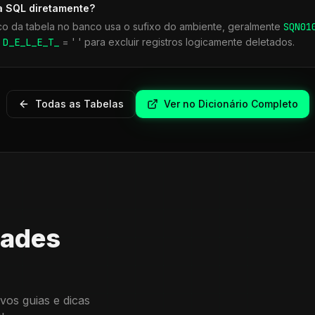
a SQL diretamente?
co da tabela no banco usa o sufixo do ambiente, geralmente
SQN
01
r
D_E_L_E_T_
= ' ' para excluir registros logicamente deletados.
Todas as Tabelas
Ver no Dicionário Completo
dades
vos guias e dicas