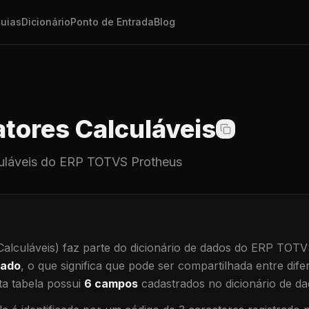
uias
Dicionário
Ponto de Entrada
Blog
tores Calculáveis
uláveis
do ERP TOTVS Protheus
alculáveis)
faz parte do dicionário de dados do ERP TOTV
hado
, o que significa que
pode ser compartilhada entre difer
a tabela possui
6
campos
cadastrados no dicionário de da