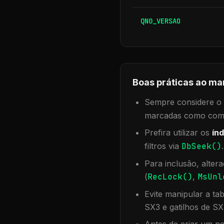
QN0_VERSAO
Boas práticas ao ma
Sempre considere o f
marcadas como compa
Prefira utilizar os
índ
filtros via
DbSeek()
Para inclusão, alter
(
RecLock()
,
MsUnl
Evite manipular a ta
SX3 e gatilhos de SX