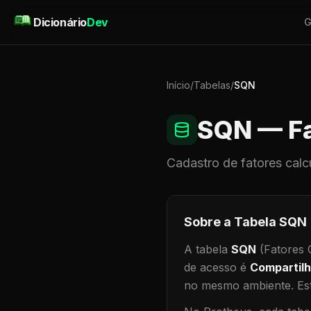
Pular para o conteúdo
Dicionário
Dev
G
Início
/
Tabelas
/
SQN
SQN
— Fa
Cadastro de
fatores calc
Sobre a Tabela
SQN
A tabela
SQN
(Fatores C
de acesso é
Compartil
no mesmo ambiente
.
Est