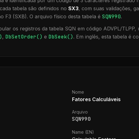
a é identificada por um código de 3 caracteres registrado
cada tabela são definidos no
SX3
, com suas validações, ga
ão F3 (SXB).
O arquivo físico desta tabela é
SQN990
.
ular os registros da tabela
SQN
em código ADVPL/TLPP, u
)
,
DbSetOrder()
e
DbSeek()
.
Em inglês, esta tabela é 
Nome
Fatores Calculáveis
Arquivo
SQN990
Name (EN)