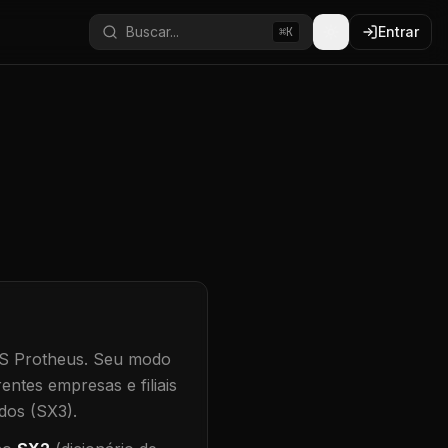
Buscar...
Entrar
⌘K
S Protheus.
Seu modo
entes empresas e filiais
dos (SX3).