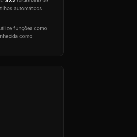
 no
SX2
(dicionário de
tilhos automáticos
tilize funções como
conhecida como