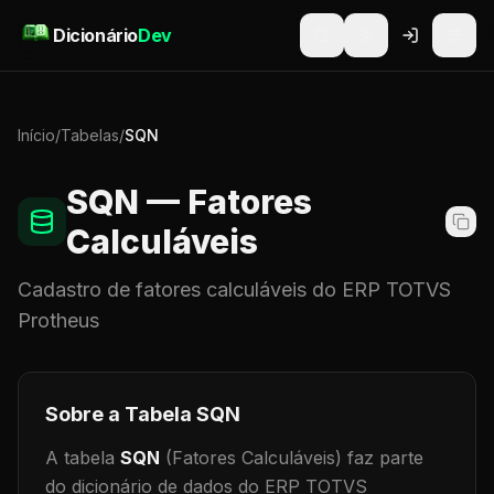
Pular para o conteúdo
Dicionário
Dev
Início
/
Tabelas
/
SQN
SQN
— Fatores
Calculáveis
Cadastro de
fatores calculáveis
do ERP TOTVS
Protheus
Sobre a Tabela
SQN
A tabela
SQN
(Fatores Calculáveis)
faz parte
do dicionário de dados do ERP TOTVS