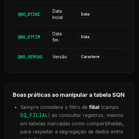
Data
QN0_DTINI
8
Data
Incial
Data
QN0_DTFIM
8
Data
fim
QN0_VERSAO
Versão
6
Caractere
Boas práticas ao manipular a tabela
SQN
Sempre considere o filtro de
filial
(campo
SQ_FILIAL
) ao consultar registros, mesmo
em tabelas marcadas como compartilhadas,
para respeitar a segregação de dados entre