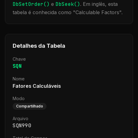
DbSetOrder()
e
DbSeek()
.
Em inglês, esta
tabela é conhecida como "
Calculable Factors
".
Detalhes da Tabela
Chave
SQN
Nome
Fatores Calculáveis
Modo
Compartilhado
Arquivo
SQN990