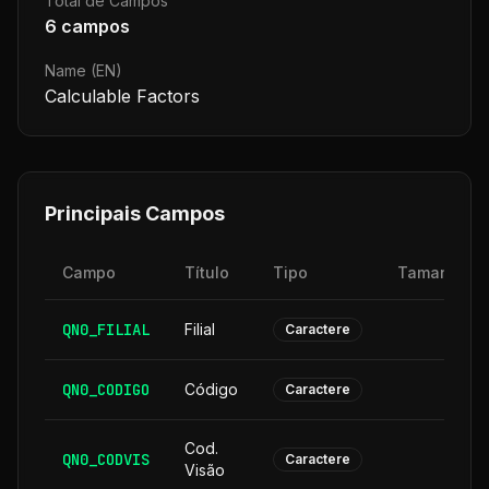
Total de Campos
6
campos
Name (EN)
Calculable Factors
Principais Campos
Campo
Título
Tipo
Tamanho
QN0_FILIAL
Filial
2
Caractere
QN0_CODIGO
Código
6
Caractere
Cod.
QN0_CODVIS
6
Caractere
Visão