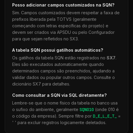
Posso adicionar campos customizados na
SQN
?
Sim. Campos customizados devem respeitar a faixa de
prefixos liberada pela TOTVS (geralmente
começando com letras específicas do projeto) e
devem ser criados via APSDU ou pelo Configurador
para que sejam refletidos no SX3.
A tabela
SQN
possui gatilhos automáticos?
Os gatilhos da tabela
SQN
estão registrados no
SX7
.
Eles são executados automaticamente quando
determinados campos são preenchidos, ajudando a
validar dados ou popular outros campos. Consulte o
dicionário SX7 para detalhes.
Como consultar a
SQN
via SQL diretamente?
Lembre-se que o nome físico da tabela no banco usa
o sufixo do ambiente, geralmente
SQN
010
(onde 010 é
o código da empresa). Sempre filtre por
D_E_L_E_T_
=
' ' para excluir registros logicamente deletados.