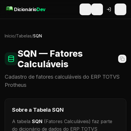
Pular para o conteúdo
Dicionário
Dev
Início
/
Tabelas
/
SQN
SQN
— Fatores
Calculáveis
Cadastro de
fatores calculáveis
do ERP TOTVS
Protheus
Sobre a Tabela
SQN
A tabela
SQN
(Fatores Calculáveis)
faz parte
do dicionário de dados do ERP TOTVS