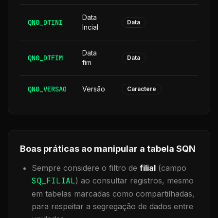
Data
QN0_DTINI
8
Data
Incial
Data
QN0_DTFIM
8
Data
fim
QN0_VERSAO
Versão
6
Caractere
Boas práticas ao manipular a tabela
SQN
Sempre considere o filtro de
filial
(campo
SQ_FILIAL
) ao consultar registros, mesmo
em tabelas marcadas como compartilhadas,
para respeitar a segregação de dados entre