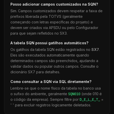
Posso adicionar campos customizados na
SQN
?
Sim. Campos customizados devem respeitar a faixa de
prefixos liberada pela TOTVS (geralmente
começando com letras específicas do projeto) e
devem ser criados via APSDU ou pelo Configurador
para que sejam refletidos no SX3.
A tabela
SQN
possui gatilhos automáticos?
Os gatilhos da tabela
SQN
estão registrados no
SX7
.
Eles são executados automaticamente quando
determinados campos são preenchidos, ajudando a
validar dados ou popular outros campos. Consulte o
dicionário SX7 para detalhes.
Como consultar a
SQN
via SQL diretamente?
Lembre-se que o nome físico da tabela no banco usa
o sufixo do ambiente, geralmente
SQN
010
(onde 010 é
o código da empresa). Sempre filtre por
D_E_L_E_T_
=
' ' para excluir registros logicamente deletados.