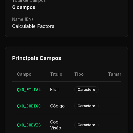
Total de Campos
6
campos
Name (EN)
Calculable Factors
Principais Campos
Campo
Título
Tipo
Tamanho
QN0_FILIAL
Filial
2
Caractere
QN0_CODIGO
Código
6
Caractere
Cod.
QN0_CODVIS
6
Caractere
Visão