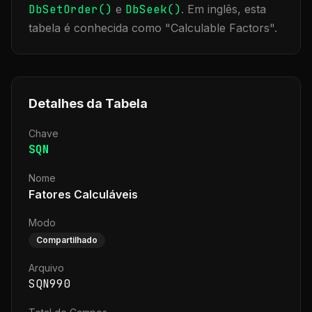
DbSetOrder()
e
DbSeek()
.
Em inglês, esta
tabela é conhecida como "
Calculable Factors
".
Detalhes da Tabela
Chave
SQN
Nome
Fatores Calculáveis
Modo
Compartilhado
Arquivo
SQN990