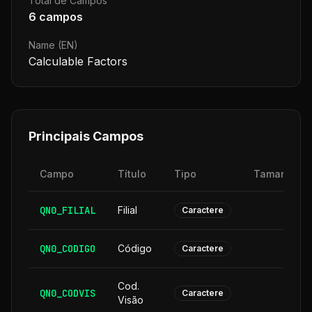
Total de Campos
6
campos
Name (EN)
Calculable Factors
Principais Campos
Campo
Título
Tipo
Tamanho
QN0_FILIAL
Filial
2
Caractere
QN0_CODIGO
Código
6
Caractere
Cod.
QN0_CODVIS
6
Caractere
Visão