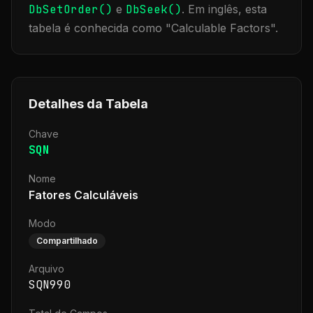
DbSetOrder()
e
DbSeek()
.
Em inglês, esta
tabela é conhecida como "
Calculable Factors
".
Detalhes da Tabela
Chave
SQN
Nome
Fatores Calculáveis
Modo
Compartilhado
Arquivo
SQN990