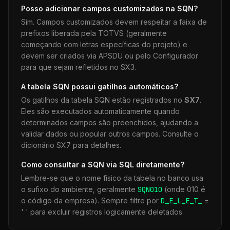
Posso adicionar campos customizados na
SQN
?
Sim. Campos customizados devem respeitar a faixa de
prefixos liberada pela TOTVS (geralmente
começando com letras específicas do projeto) e
devem ser criados via APSDU ou pelo Configurador
para que sejam refletidos no SX3.
A tabela
SQN
possui gatilhos automáticos?
Os gatilhos da tabela
SQN
estão registrados no
SX7
.
Eles são executados automaticamente quando
determinados campos são preenchidos, ajudando a
validar dados ou popular outros campos. Consulte o
dicionário SX7 para detalhes.
Como consultar a
SQN
via SQL diretamente?
Lembre-se que o nome físico da tabela no banco usa
o sufixo do ambiente, geralmente
SQN
010
(onde 010 é
o código da empresa). Sempre filtre por
D_E_L_E_T_
=
' ' para excluir registros logicamente deletados.