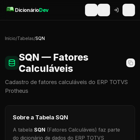
Pular para o conteúdo
Dicionário
Dev
Início
/
Tabelas
/
SQN
SQN
— Fatores
Calculáveis
Cadastro de
fatores calculáveis
do ERP TOTVS
Protheus
Sobre a Tabela
SQN
A tabela
SQN
(Fatores Calculáveis)
faz parte
do dicionário de dados do ERP TOTVS