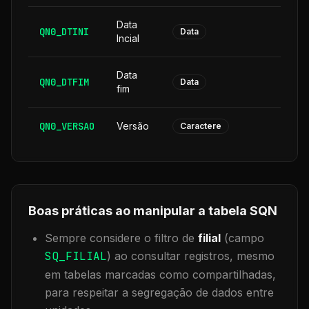
Data
QN0_DTINI
8
Data
Incial
Data
QN0_DTFIM
8
Data
fim
QN0_VERSAO
Versão
6
Caractere
Boas práticas ao manipular a tabela
SQN
Sempre considere o filtro de
filial
(campo
SQ_FILIAL
) ao consultar registros, mesmo
em tabelas marcadas como compartilhadas,
para respeitar a segregação de dados entre