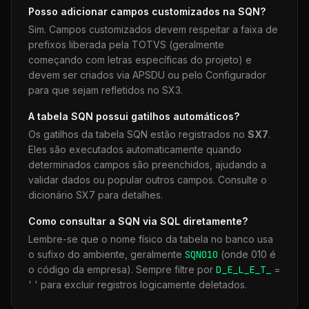
Posso adicionar campos customizados na
SQN
?
Sim. Campos customizados devem respeitar a faixa de
prefixos liberada pela TOTVS (geralmente
começando com letras específicas do projeto) e
devem ser criados via APSDU ou pelo Configurador
para que sejam refletidos no SX3.
A tabela
SQN
possui gatilhos automáticos?
Os gatilhos da tabela
SQN
estão registrados no
SX7
.
Eles são executados automaticamente quando
determinados campos são preenchidos, ajudando a
validar dados ou popular outros campos. Consulte o
dicionário SX7 para detalhes.
Como consultar a
SQN
via SQL diretamente?
Lembre-se que o nome físico da tabela no banco usa
o sufixo do ambiente, geralmente
SQN
010
(onde 010 é
o código da empresa). Sempre filtre por
D_E_L_E_T_
=
' ' para excluir registros logicamente deletados.