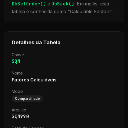
DbSetOrder()
e
DbSeek()
.
Em inglês, esta
tabela é conhecida como "
Calculable Factors
".
Detalhes da Tabela
Chave
SQN
Nome
Fatores Calculáveis
Modo
Compartilhado
Arquivo
SQN990