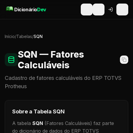
Pular para o conteúdo
Dicionário
Dev
Início
/
Tabelas
/
SQN
SQN
— Fatores
Calculáveis
Cadastro de
fatores calculáveis
do ERP TOTVS
Protheus
Sobre a Tabela
SQN
A tabela
SQN
(Fatores Calculáveis)
faz parte
do dicionário de dados do ERP TOTVS