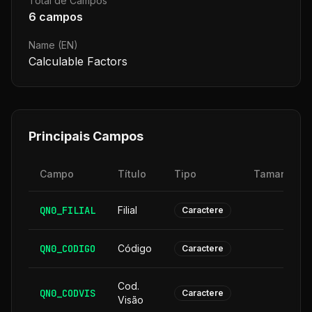
Total de Campos
6
campos
Name (EN)
Calculable Factors
Principais Campos
Campo
Título
Tipo
Tamanho
QN0_FILIAL
Filial
2
Caractere
QN0_CODIGO
Código
6
Caractere
Cod.
QN0_CODVIS
6
Caractere
Visão