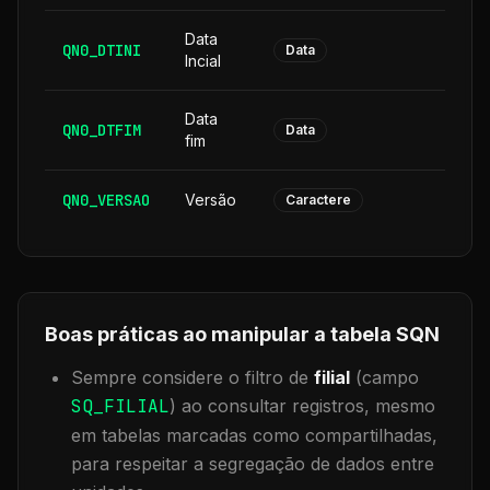
Data
QN0_DTINI
8
Data
Incial
Data
QN0_DTFIM
8
Data
fim
QN0_VERSAO
Versão
6
Caractere
Boas práticas ao manipular a tabela
SQN
Sempre considere o filtro de
filial
(campo
SQ_FILIAL
) ao consultar registros, mesmo
em tabelas marcadas como compartilhadas,
para respeitar a segregação de dados entre