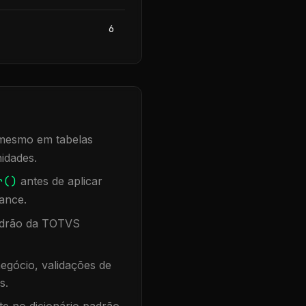
6
, mesmo em tabelas
idades.
r()
antes de aplicar
ance.
padrão da TOTVS
egócio, validações de
s.