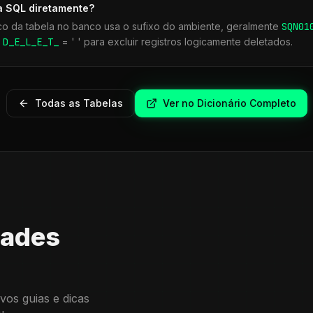
a SQL diretamente?
co da tabela no banco usa o sufixo do ambiente, geralmente
SQN
01
r
D_E_L_E_T_
= ' ' para excluir registros logicamente deletados.
Todas as Tabelas
Ver no Dicionário Completo
dades
vos guias e dicas