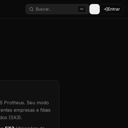
Buscar...
Entrar
⌘K
S Protheus.
Seu modo
entes empresas e filiais
dos (SX3).