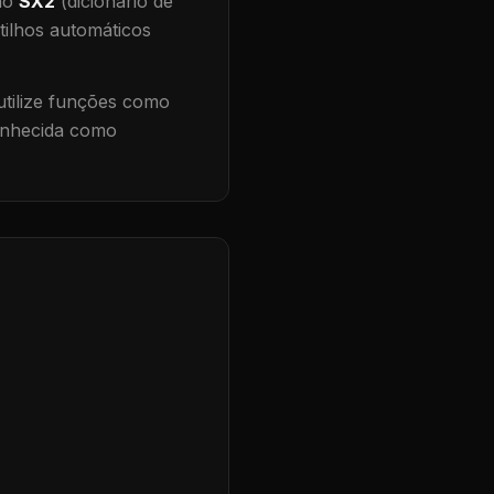
 no
SX2
(dicionário de
tilhos automáticos
tilize funções como
conhecida como