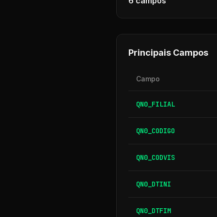
6
campos
Principais Campos
Campo
QN0_FILIAL
QN0_CODIGO
QN0_CODVIS
QN0_DTINI
QN0_DTFIM