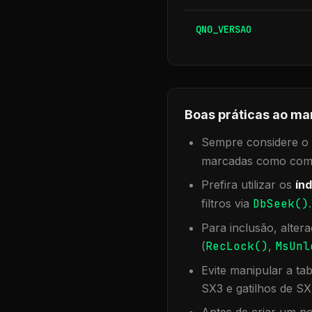
QN0_VERSAO
Boas práticas ao ma
Sempre considere o f
marcadas como compa
Prefira utilizar os
índ
filtros via
DbSeek()
Para inclusão, alter
(
RecLock()
,
MsUnl
Evite manipular a ta
SX3 e gatilhos de SX