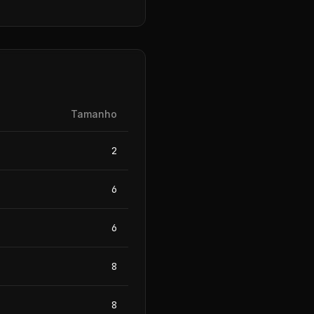
Tamanho
2
6
6
8
8