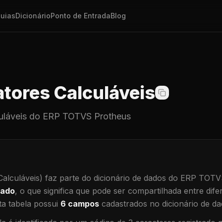
uias
Dicionário
Ponto de Entrada
Blog
tores Calculáveis
uláveis
do ERP TOTVS Protheus
alculáveis)
faz parte do dicionário de dados do ERP TOTV
hado
, o que significa que
pode ser compartilhada entre difer
a tabela possui
6
campos
cadastrados no dicionário de da