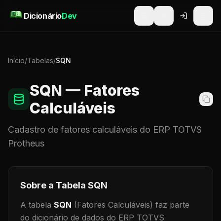
Pular para o conteúdo
Dicionário
Dev
Início
/
Tabelas
/
SQN
SQN
— Fatores
Calculáveis
Cadastro de
fatores calculáveis
do ERP TOTVS
Protheus
Sobre a Tabela
SQN
A tabela
SQN
(Fatores Calculáveis)
faz parte
do dicionário de dados do ERP TOTVS