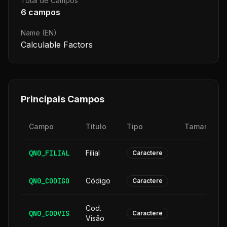
Total de Campos
6
campos
Name (EN)
Calculable Factors
Principais Campos
Campo
Título
Tipo
Tamanho
QN0_FILIAL
Filial
2
Caractere
QN0_CODIGO
Código
6
Caractere
Cod.
QN0_CODVIS
6
Caractere
Visão