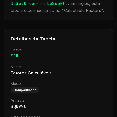
DbSetOrder()
e
DbSeek()
.
Em inglês, esta
tabela é conhecida como "
Calculable Factors
".
Detalhes da Tabela
Chave
SQN
Nome
Fatores Calculáveis
Modo
Compartilhado
Arquivo
SQN990