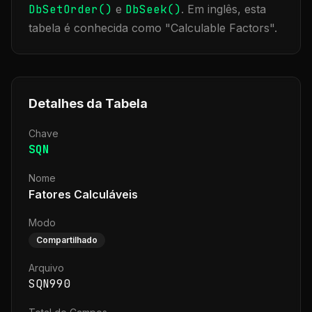
DbSetOrder()
e
DbSeek()
.
Em inglês, esta
tabela é conhecida como "
Calculable Factors
".
Detalhes da Tabela
Chave
SQN
Nome
Fatores Calculáveis
Modo
Compartilhado
Arquivo
SQN990