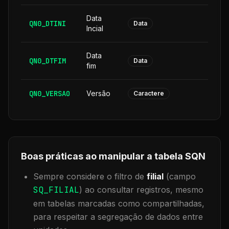
Data
QN0_DTINI
8
Data
Incial
Data
QN0_DTFIM
8
Data
fim
QN0_VERSAO
Versão
6
Caractere
Boas práticas ao manipular a tabela
SQN
Sempre considere o filtro de
filial
(campo
SQ_FILIAL
) ao consultar registros, mesmo
em tabelas marcadas como compartilhadas,
para respeitar a segregação de dados entre