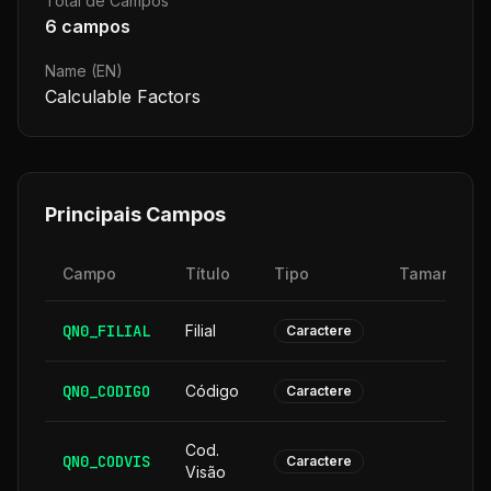
Total de Campos
6
campos
Name (EN)
Calculable Factors
Principais Campos
Campo
Título
Tipo
Tamanho
QN0_FILIAL
Filial
2
Caractere
QN0_CODIGO
Código
6
Caractere
Cod.
QN0_CODVIS
6
Caractere
Visão