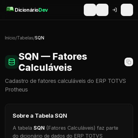
Pular para o conteúdo
Dicionário
Dev
Início
/
Tabelas
/
SQN
SQN
— Fatores
Calculáveis
Cadastro de
fatores calculáveis
do ERP TOTVS
Protheus
Sobre a Tabela
SQN
A tabela
SQN
(Fatores Calculáveis)
faz parte
do dicionário de dados do ERP TOTVS