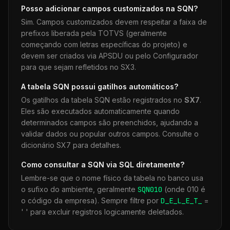
Posso adicionar campos customizados na
SQN
?
Sim. Campos customizados devem respeitar a faixa de
prefixos liberada pela TOTVS (geralmente
começando com letras específicas do projeto) e
devem ser criados via APSDU ou pelo Configurador
para que sejam refletidos no SX3.
A tabela
SQN
possui gatilhos automáticos?
Os gatilhos da tabela
SQN
estão registrados no
SX7
.
Eles são executados automaticamente quando
determinados campos são preenchidos, ajudando a
validar dados ou popular outros campos. Consulte o
dicionário SX7 para detalhes.
Como consultar a
SQN
via SQL diretamente?
Lembre-se que o nome físico da tabela no banco usa
o sufixo do ambiente, geralmente
SQN
010
(onde 010 é
o código da empresa). Sempre filtre por
D_E_L_E_T_
=
' ' para excluir registros logicamente deletados.