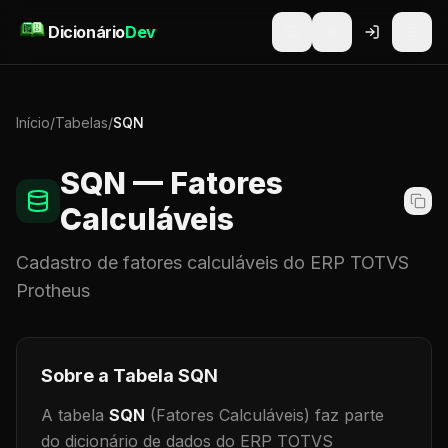
Pular para o conteúdo
Dicionário
Dev
Início
/
Tabelas
/
SQN
SQN
— Fatores
Calculáveis
Cadastro de
fatores calculáveis
do ERP TOTVS
Protheus
Sobre a Tabela
SQN
A tabela
SQN
(Fatores Calculáveis)
faz parte
do dicionário de dados do ERP TOTVS