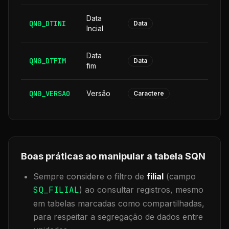
Data
QN0_DTINI
8
Data
Incial
Data
QN0_DTFIM
8
Data
fim
QN0_VERSAO
Versão
6
Caractere
Boas práticas ao manipular a tabela
SQN
Sempre considere o filtro de
filial
(campo
SQ_FILIAL
) ao consultar registros, mesmo
em tabelas marcadas como compartilhadas,
para respeitar a segregação de dados entre