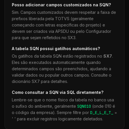
Posso adicionar campos customizados na
SQN
?
Sim. Campos customizados devem respeitar a faixa de
prefixos liberada pela TOTVS (geralmente
começando com letras específicas do projeto) e
devem ser criados via APSDU ou pelo Configurador
para que sejam refletidos no SX3.
A tabela
SQN
possui gatilhos automáticos?
Os gatilhos da tabela
SQN
estão registrados no
SX7
.
Eles são executados automaticamente quando
determinados campos são preenchidos, ajudando a
validar dados ou popular outros campos. Consulte o
dicionário SX7 para detalhes.
Como consultar a
SQN
via SQL diretamente?
Lembre-se que o nome físico da tabela no banco usa
o sufixo do ambiente, geralmente
SQN
010
(onde 010 é
o código da empresa). Sempre filtre por
D_E_L_E_T_
=
' ' para excluir registros logicamente deletados.