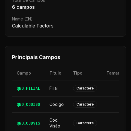
Total de Campos
6
campos
Name (EN)
Calculable Factors
Principais Campos
Campo
Título
Tipo
Tamanho
QN0_FILIAL
Filial
2
Caractere
QN0_CODIGO
Código
6
Caractere
Cod.
QN0_CODVIS
6
Caractere
Visão