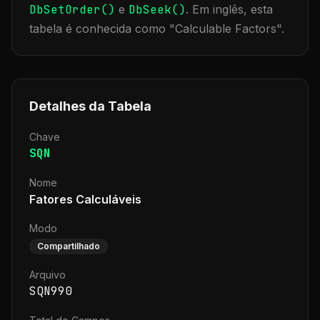
DbSetOrder()
e
DbSeek()
.
Em inglês, esta
tabela é conhecida como "
Calculable Factors
".
Detalhes da Tabela
Chave
SQN
Nome
Fatores Calculáveis
Modo
Compartilhado
Arquivo
SQN990