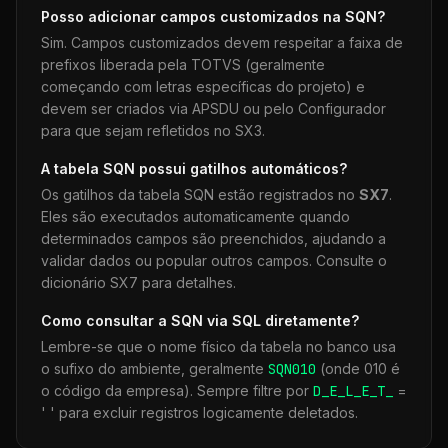
Posso adicionar campos customizados na
SQN
?
Sim. Campos customizados devem respeitar a faixa de
prefixos liberada pela TOTVS (geralmente
começando com letras específicas do projeto) e
devem ser criados via APSDU ou pelo Configurador
para que sejam refletidos no SX3.
A tabela
SQN
possui gatilhos automáticos?
Os gatilhos da tabela
SQN
estão registrados no
SX7
.
Eles são executados automaticamente quando
determinados campos são preenchidos, ajudando a
validar dados ou popular outros campos. Consulte o
dicionário SX7 para detalhes.
Como consultar a
SQN
via SQL diretamente?
Lembre-se que o nome físico da tabela no banco usa
o sufixo do ambiente, geralmente
SQN
010
(onde 010 é
o código da empresa). Sempre filtre por
D_E_L_E_T_
=
' ' para excluir registros logicamente deletados.