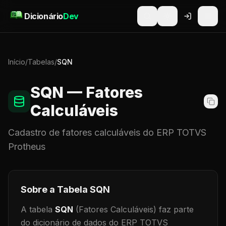
Pular para o conteúdo
Dicionário
Dev
Início
/
Tabelas
/
SQN
SQN
— Fatores
Calculáveis
Cadastro de
fatores calculáveis
do ERP TOTVS
Protheus
Sobre a Tabela
SQN
A tabela
SQN
(Fatores Calculáveis)
faz parte
do dicionário de dados do ERP TOTVS