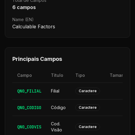
Total de Campos
6
campos
Name (EN)
Calculable Factors
Principais Campos
Campo
Título
Tipo
Tamanho
QN0_FILIAL
Filial
2
Caractere
QN0_CODIGO
Código
6
Caractere
Cod.
QN0_CODVIS
6
Caractere
Visão