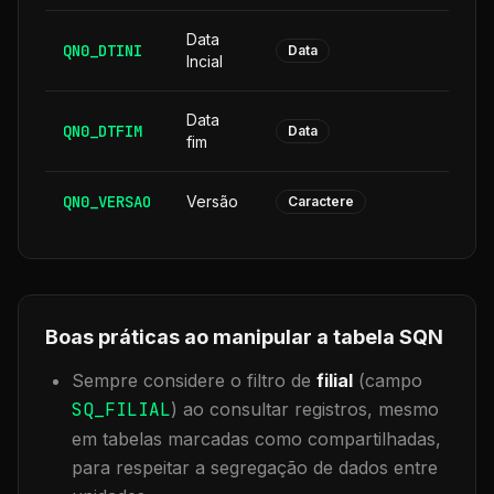
Data
QN0_DTINI
8
Data
Incial
Data
QN0_DTFIM
8
Data
fim
QN0_VERSAO
Versão
6
Caractere
Boas práticas ao manipular a tabela
SQN
Sempre considere o filtro de
filial
(campo
SQ_FILIAL
) ao consultar registros, mesmo
em tabelas marcadas como compartilhadas,
para respeitar a segregação de dados entre