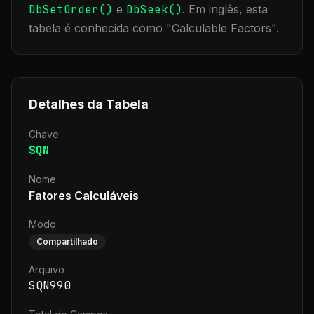
DbSetOrder()
e
DbSeek()
.
Em inglês, esta
tabela é conhecida como "
Calculable Factors
".
Detalhes da Tabela
Chave
SQN
Nome
Fatores Calculáveis
Modo
Compartilhado
Arquivo
SQN990