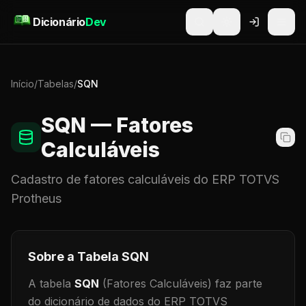
Pular para o conteúdo
Dicionário
Dev
Início
/
Tabelas
/
SQN
SQN
— Fatores
Calculáveis
Cadastro de
fatores calculáveis
do ERP TOTVS
Protheus
Sobre a Tabela
SQN
A tabela
SQN
(Fatores Calculáveis)
faz parte
do dicionário de dados do ERP TOTVS