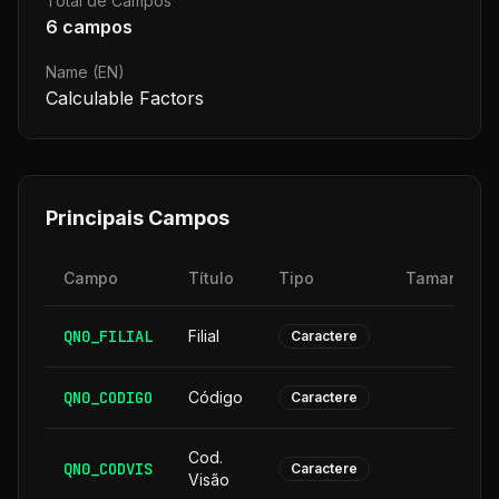
Total de Campos
6
campos
Name (EN)
Calculable Factors
Principais Campos
Campo
Título
Tipo
Tamanho
QN0_FILIAL
Filial
2
Caractere
QN0_CODIGO
Código
6
Caractere
Cod.
QN0_CODVIS
6
Caractere
Visão