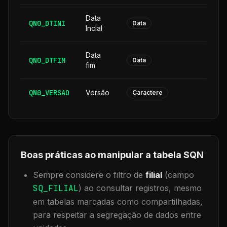
Data
QN0_DTINI
8
Data
Incial
Data
QN0_DTFIM
8
Data
fim
QN0_VERSAO
Versão
6
Caractere
Boas práticas ao manipular a tabela
SQN
Sempre considere o filtro de
filial
(campo
SQ_FILIAL
) ao consultar registros, mesmo
em tabelas marcadas como compartilhadas,
para respeitar a segregação de dados entre