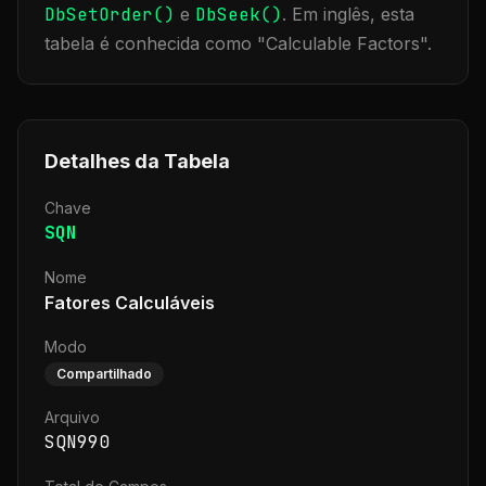
DbSetOrder()
e
DbSeek()
.
Em inglês, esta
tabela é conhecida como "
Calculable Factors
".
Detalhes da Tabela
Chave
SQN
Nome
Fatores Calculáveis
Modo
Compartilhado
Arquivo
SQN990