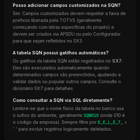
Posso adicionar campos customizados na
SQN
?
Sim. Campos customizados devem respeitar a faixa de
prefixos liberada pela TOTVS (geralmente
começando com letras específicas do projeto) e
devem ser criados via APSDU ou pelo Configurador
para que sejam refletidos no SX3.
A tabela
SQN
possui gatilhos automáticos?
Os gatilhos da tabela
SQN
estão registrados no
SX7
.
Eles são executados automaticamente quando
determinados campos são preenchidos, ajudando a
validar dados ou popular outros campos. Consulte o
dicionário SX7 para detalhes.
Como consultar a
SQN
via SQL diretamente?
Lembre-se que o nome físico da tabela no banco usa
o sufixo do ambiente, geralmente
SQN
010
(onde 010 é
o código da empresa). Sempre filtre por
D_E_L_E_T_
=
' ' para excluir registros logicamente deletados.