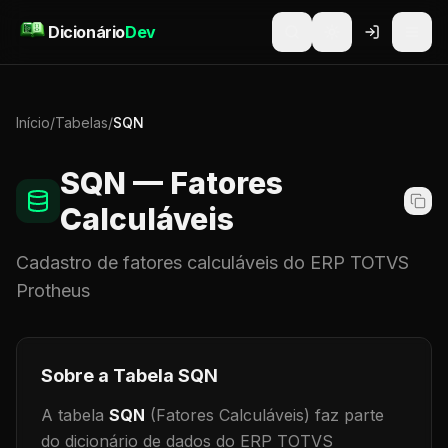
Pular para o conteúdo
Dicionário
Dev
Início
/
Tabelas
/
SQN
SQN
— Fatores
Calculáveis
Cadastro de
fatores calculáveis
do ERP TOTVS
Protheus
Sobre a Tabela
SQN
A tabela
SQN
(Fatores Calculáveis)
faz parte
do dicionário de dados do ERP TOTVS