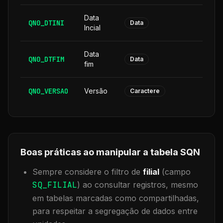
Data
QN0_DTINI
8
Data
Incial
Data
QN0_DTFIM
8
Data
fim
QN0_VERSAO
Versão
6
Caractere
Boas práticas ao manipular a tabela
SQN
Sempre considere o filtro de
filial
(campo
SQ_FILIAL
) ao consultar registros, mesmo
em tabelas marcadas como compartilhadas,
para respeitar a segregação de dados entre