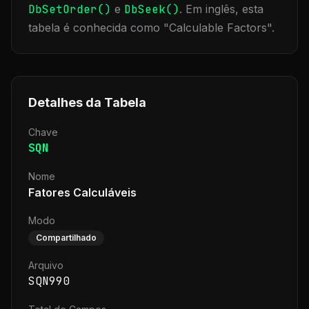
DbSetOrder()
e
DbSeek()
.
Em inglês, esta
tabela é conhecida como "
Calculable Factors
".
Detalhes da Tabela
Chave
SQN
Nome
Fatores Calculáveis
Modo
Compartilhado
Arquivo
SQN990