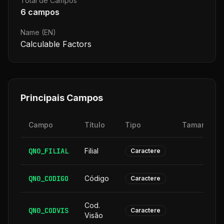
Total de Campos
6
campos
Name (EN)
Calculable Factors
Principais Campos
Campo
Título
Tipo
Tamanho
QN0_FILIAL
Filial
2
Caractere
QN0_CODIGO
Código
6
Caractere
Cod.
QN0_CODVIS
6
Caractere
Visão