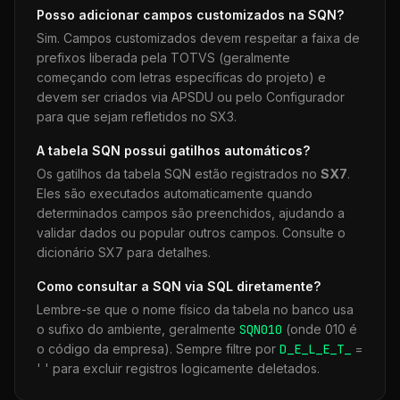
Posso adicionar campos customizados na
SQN
?
Sim. Campos customizados devem respeitar a faixa de
prefixos liberada pela TOTVS (geralmente
começando com letras específicas do projeto) e
devem ser criados via APSDU ou pelo Configurador
para que sejam refletidos no SX3.
A tabela
SQN
possui gatilhos automáticos?
Os gatilhos da tabela
SQN
estão registrados no
SX7
.
Eles são executados automaticamente quando
determinados campos são preenchidos, ajudando a
validar dados ou popular outros campos. Consulte o
dicionário SX7 para detalhes.
Como consultar a
SQN
via SQL diretamente?
Lembre-se que o nome físico da tabela no banco usa
o sufixo do ambiente, geralmente
SQN
010
(onde 010 é
o código da empresa). Sempre filtre por
D_E_L_E_T_
=
' ' para excluir registros logicamente deletados.