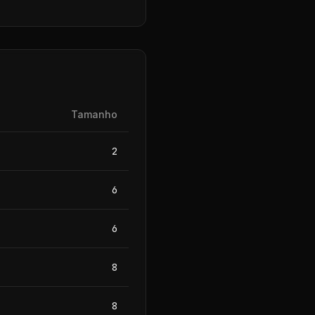
Tamanho
2
6
6
8
8