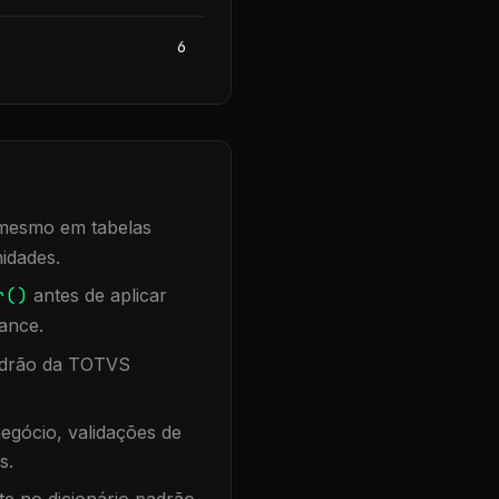
6
, mesmo em tabelas
idades.
r()
antes de aplicar
ance.
padrão da TOTVS
egócio, validações de
s.