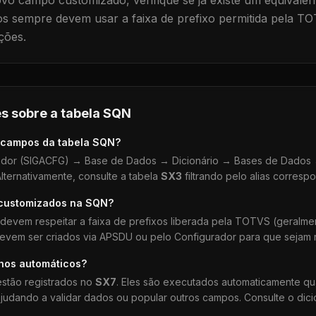
vo campo customizado, verifique se já existe um equivalen
 sempre devem usar a faixa de prefixo permitida pela TO
ções.
s sobre a tabela
SQN
 campos da tabela
SQN
?
dor (SIGACFG) → Base de Dados → Dicionário → Bases de Dados →
lternativamente, consulte a tabela
SX3
filtrando pelo alias corresp
 customizados na
SQN
?
devem respeitar a faixa de prefixos liberada pela TOTVS (geralm
devem ser criados via APSDU ou pelo Configurador para que sejam r
lhos automáticos?
stão registrados no
SX7
. Eles são executados automaticamente q
udando a validar dados ou popular outros campos. Consulte o dici