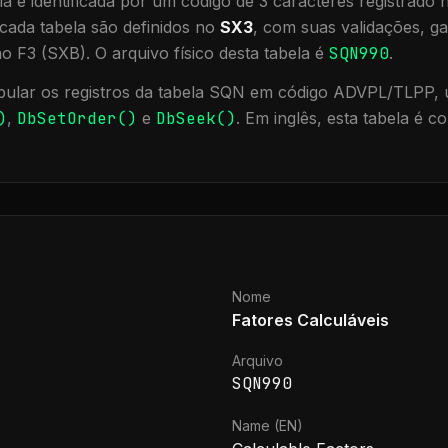
a é identificada por um código de 3 caracteres registrado
cada tabela são definidos no
SX3
, com suas validações, ga
ão F3 (SXB).
O arquivo físico desta tabela é
SQN990
.
ular os registros da tabela
SQN
em código ADVPL/TLPP, u
)
,
DbSetOrder()
e
DbSeek()
.
Em inglês, esta tabela é 
Nome
Fatores Calculáveis
Arquivo
SQN990
Name (EN)