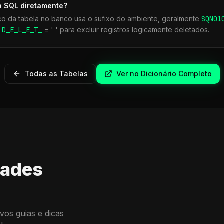
a SQL diretamente?
co da tabela no banco usa o sufixo do ambiente, geralmente
SQN
01
r
D_E_L_E_T_
= ' ' para excluir registros logicamente deletados.
Todas as Tabelas
Ver no Dicionário Completo
dades
vos guias e dicas