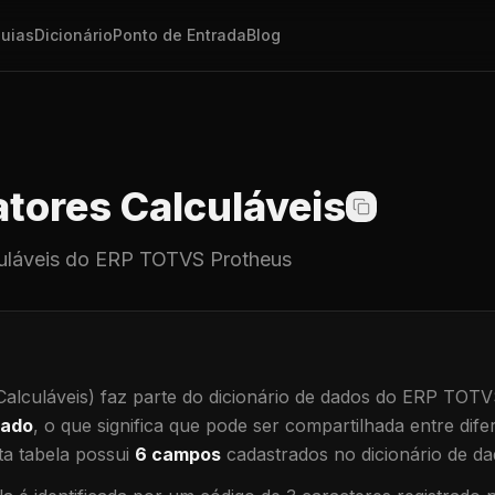
uias
Dicionário
Ponto de Entrada
Blog
tores Calculáveis
uláveis
do ERP TOTVS Protheus
alculáveis)
faz parte do dicionário de dados do ERP TOTV
hado
, o que significa que
pode ser compartilhada entre difer
a tabela possui
6
campos
cadastrados no dicionário de da