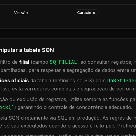
Versão
Caractere
nipular a tabela
SQN
iltro de
filial
(campo
SQ_FILIAL
) ao consultar registros
rtilhadas, para respeitar a segregação de dados entre un
ices oficiais
da tabela (definidos no SIX) com
DbSetOrde
. Isso evita varreduras completas e degradação de perform
ação ou exclusão de registros, utilize sempre as funções 
ock()
) garantindo o controle de concorrência adequado.
bela
SQN
diretamente via SQL em produção. As regras de n
7 só são executados quando o acesso é feito pelo Protheu