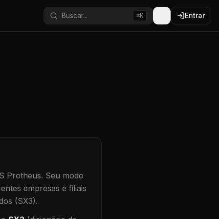
Buscar...
Entrar
⌘K
S Protheus.
Seu modo
entes empresas e filiais
dos (SX3).