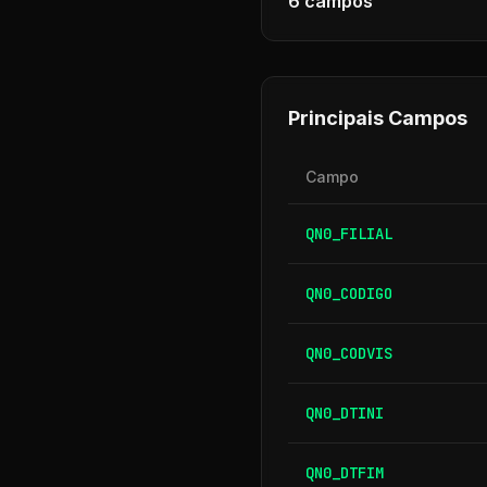
6
campos
Principais Campos
Campo
QN0_FILIAL
QN0_CODIGO
QN0_CODVIS
QN0_DTINI
QN0_DTFIM