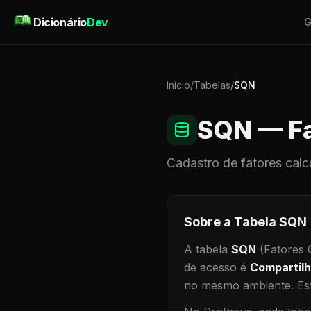
Pular para o conteúdo
Dicionário
Dev
G
Início
/
Tabelas
/
SQN
SQN
— Fa
Cadastro de
fatores calc
Sobre a Tabela
SQN
A tabela
SQN
(Fatores C
de acesso é
Compartil
no mesmo ambiente
.
Est