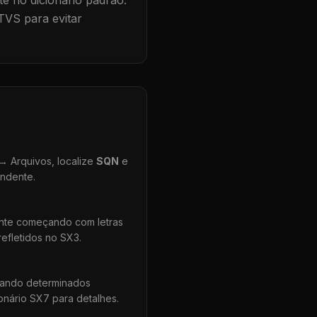
te no dicionário padrão.
TVS para evitar
 Arquivos, localize
SQN
e
ondente.
ente começando com letras
efletidos no SX3.
uando determinados
onário SX7 para detalhes.