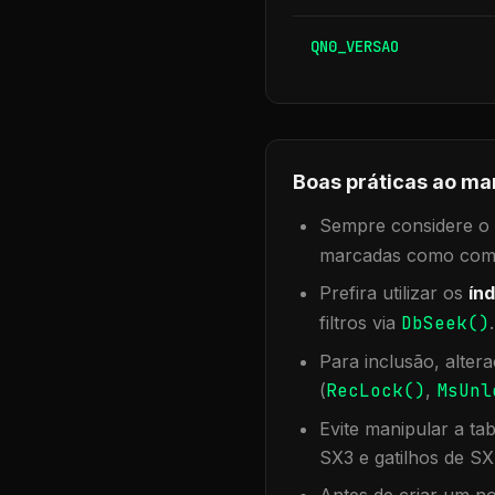
QN0_VERSAO
Boas práticas ao ma
Sempre considere o f
marcadas como compa
Prefira utilizar os
índ
filtros via
DbSeek()
Para inclusão, alter
(
RecLock()
,
MsUnl
Evite manipular a ta
SX3 e gatilhos de SX