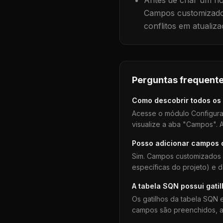
Antes de criar um no
Campos customizados
conflitos em atualiza
Perguntas frequente
Como descobrir todos os
Acesse o módulo Configura
visualize a aba "Campos". A
Posso adicionar campos
Sim. Campos customizados 
específicas do projeto) e 
A tabela
SQN
possui gati
Os gatilhos da tabela
SQN
e
campos são preenchidos, aj