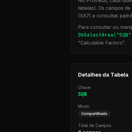
No Protheus, cada tabel
tabelas). Os campos de 
(SX7) e consultas padr
Para consultar ou manip
DbSelectArea("
SQN
"
"
Calculable Factors
".
Detalhes da Tabela
Chave
SQN
Modo
Compartilhado
Total de Campos