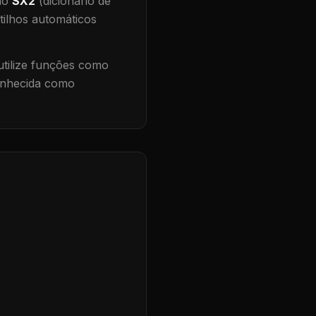
 no
SX2
(dicionário de
tilhos automáticos
tilize funções como
conhecida como