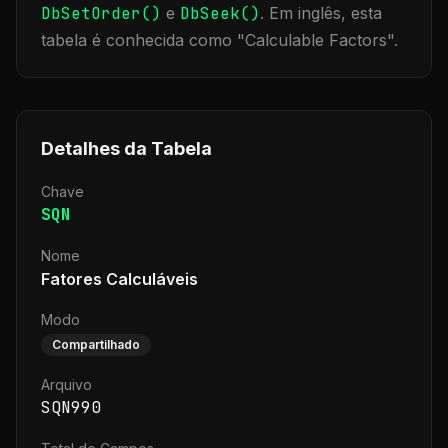
DbSetOrder()
e
DbSeek()
.
Em inglês, esta
tabela é conhecida como "
Calculable Factors
".
Detalhes da Tabela
Chave
SQN
Nome
Fatores Calculáveis
Modo
Compartilhado
Arquivo
SQN990