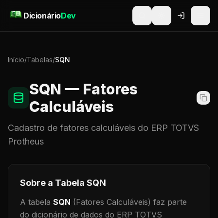
Pular para o conteúdo
Dicionário
Dev
Início
/
Tabelas
/
SQN
SQN
— Fatores
Calculáveis
Cadastro de
fatores calculáveis
do ERP TOTVS
Protheus
Sobre a Tabela
SQN
A tabela
SQN
(Fatores Calculáveis)
faz parte
do dicionário de dados do ERP TOTVS