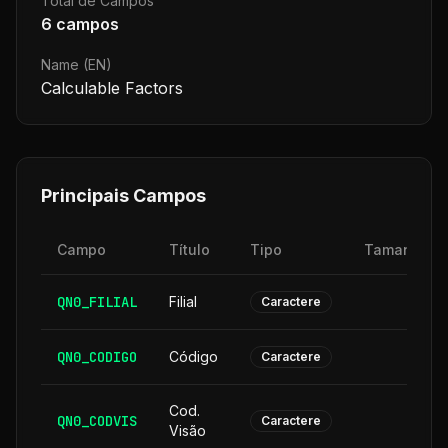
Total de Campos
6
campos
Name (EN)
Calculable Factors
Principais Campos
Campo
Título
Tipo
Tamanho
QN0_FILIAL
Filial
2
Caractere
QN0_CODIGO
Código
6
Caractere
Cod.
QN0_CODVIS
6
Caractere
Visão