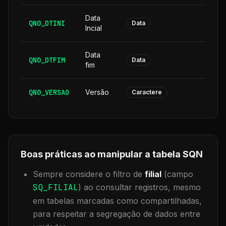
Data
QN0_DTINI
8
Data
Incial
Data
QN0_DTFIM
8
Data
fim
QN0_VERSAO
Versão
6
Caractere
Boas práticas ao manipular a tabela
SQN
Sempre considere o filtro de
filial
(campo
SQ_FILIAL
) ao consultar registros, mesmo
em tabelas marcadas como compartilhadas,
para respeitar a segregação de dados entre