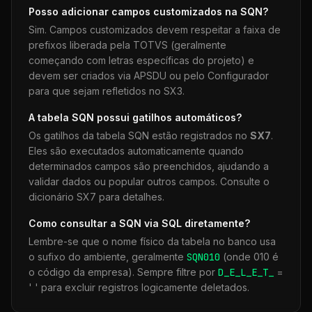
Posso adicionar campos customizados na
SQN
?
Sim. Campos customizados devem respeitar a faixa de
prefixos liberada pela TOTVS (geralmente
começando com letras específicas do projeto) e
devem ser criados via APSDU ou pelo Configurador
para que sejam refletidos no SX3.
A tabela
SQN
possui gatilhos automáticos?
Os gatilhos da tabela
SQN
estão registrados no
SX7
.
Eles são executados automaticamente quando
determinados campos são preenchidos, ajudando a
validar dados ou popular outros campos. Consulte o
dicionário SX7 para detalhes.
Como consultar a
SQN
via SQL diretamente?
Lembre-se que o nome físico da tabela no banco usa
o sufixo do ambiente, geralmente
SQN
010
(onde 010 é
o código da empresa). Sempre filtre por
D_E_L_E_T_
=
' ' para excluir registros logicamente deletados.