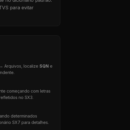
te no dicionário padrão.
TVS para evitar
 Arquivos, localize
SQN
e
ondente.
ente começando com letras
efletidos no SX3.
uando determinados
onário SX7 para detalhes.