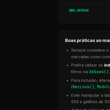
QN0_VERSAO
Boas práticas ao ma
Sempre considere o f
marcadas como compa
Prefira utilizar os
índ
filtros via
DbSeek()
Para inclusão, alter
(
RecLock()
,
MsUnl
Evite manipular a ta
SX3 e gatilhos de SX