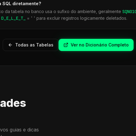
a SQL diretamente?
co da tabela no banco usa o sufixo do ambiente, geralmente
SQN
01
r
D_E_L_E_T_
= ' ' para excluir registros logicamente deletados.
Todas as Tabelas
Ver no Dicionário Completo
dades
vos guias e dicas