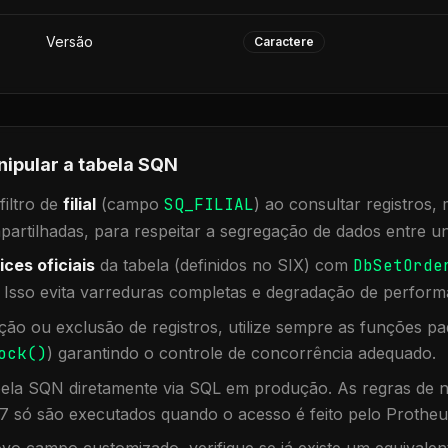
Versão
Caractere
nipular a tabela
SQN
iltro de
filial
(campo
SQ_FILIAL
) ao consultar registros
rtilhadas, para respeitar a segregação de dados entre un
ices oficiais
da tabela (definidos no SIX) com
DbSetOrde
. Isso evita varreduras completas e degradação de perform
ação ou exclusão de registros, utilize sempre as funções 
ock()
) garantindo o controle de concorrência adequado.
bela
SQN
diretamente via SQL em produção. As regras de n
7 só são executados quando o acesso é feito pelo Protheu