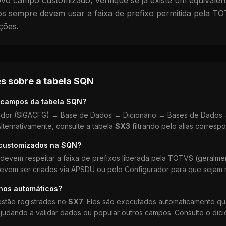
vo campo customizado, verifique se já existe um equivalen
 sempre devem usar a faixa de prefixo permitida pela TO
ções.
s sobre a tabela
SQN
 campos da tabela
SQN
?
dor (SIGACFG) → Base de Dados → Dicionário → Bases de Dados →
lternativamente, consulte a tabela
SX3
filtrando pelo alias corresp
 customizados na
SQN
?
devem respeitar a faixa de prefixos liberada pela TOTVS (geralm
devem ser criados via APSDU ou pelo Configurador para que sejam r
lhos automáticos?
stão registrados no
SX7
. Eles são executados automaticamente q
udando a validar dados ou popular outros campos. Consulte o dici