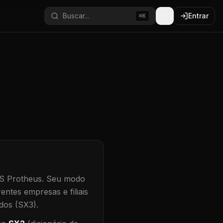
Buscar...
Entrar
⌘K
S Protheus.
Seu modo
entes empresas e filiais
dos (SX3).