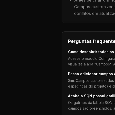
Antes de criar um no
Campos customizados
conflitos em atualiza
Perguntas frequente
Como descobrir todos os
Acesse o módulo Configura
visualize a aba "Campos". A
Posso adicionar campos
Sim. Campos customizados 
específicas do projeto) e 
A tabela
SQN
possui gati
Os gatilhos da tabela
SQN
e
campos são preenchidos, aj