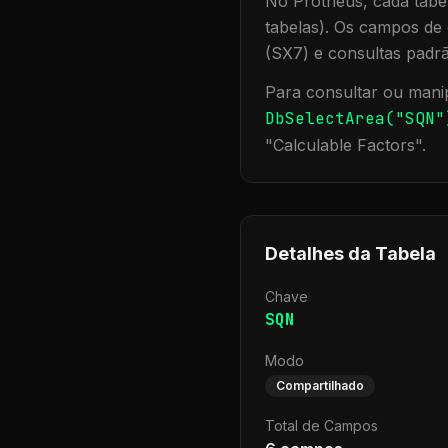
No Protheus, cada tabel
tabelas). Os campos de 
(SX7) e consultas padr
Para consultar ou manip
DbSelectArea("
SQN
"
"
Calculable Factors
".
Detalhes da Tabela
Chave
SQN
Modo
Compartilhado
Total de Campos