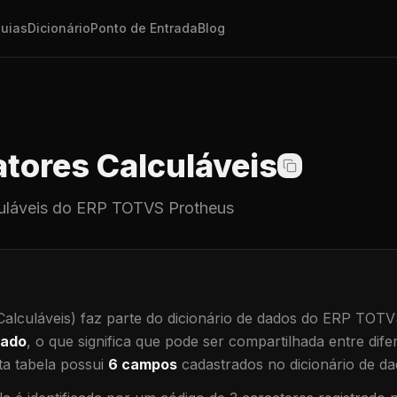
uias
Dicionário
Ponto de Entrada
Blog
tores Calculáveis
uláveis
do ERP TOTVS Protheus
alculáveis)
faz parte do dicionário de dados do ERP TOTV
hado
, o que significa que
pode ser compartilhada entre difer
a tabela possui
6
campos
cadastrados no dicionário de da