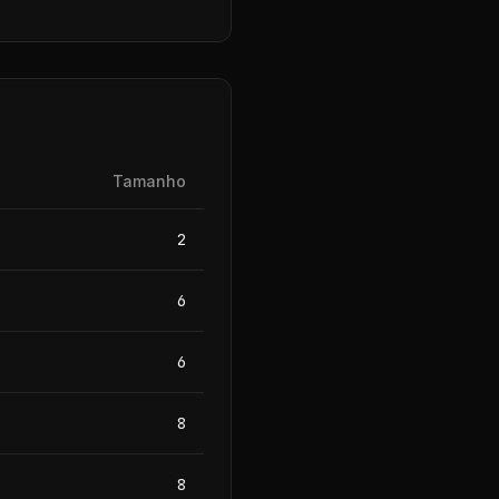
Tamanho
2
6
6
8
8