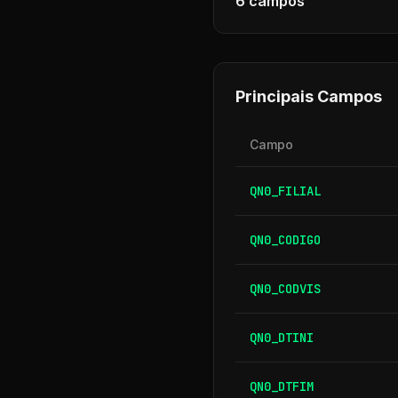
6
campos
Principais Campos
Campo
QN0_FILIAL
QN0_CODIGO
QN0_CODVIS
QN0_DTINI
QN0_DTFIM