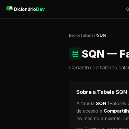
Pular para o conteúdo
Dicionário
Dev
G
Início
/
Tabelas
/
SQN
SQN
— Fa
Cadastro de
fatores calc
Sobre a Tabela
SQN
A tabela
SQN
(Fatores C
de acesso é
Compartil
no mesmo ambiente
.
Est