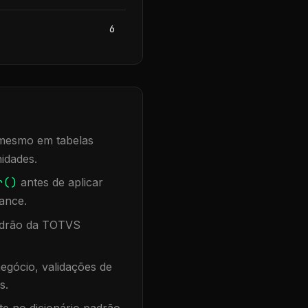
6
, mesmo em tabelas
idades.
r()
antes de aplicar
ance.
padrão da TOTVS
egócio, validações de
s.