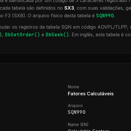
a é identificada por um código de 3 caracteres registrado
cada tabela são definidos no
SX3
, com suas validações, ga
ão F3 (SXB).
O arquivo físico desta tabela é
SQN990
.
ular os registros da tabela
SQN
em código ADVPL/TLPP, u
)
,
DbSetOrder()
e
DbSeek()
.
Em inglês, esta tabela é 
Nome
Fatores Calculáveis
Arquivo
SQN990
Name (EN)