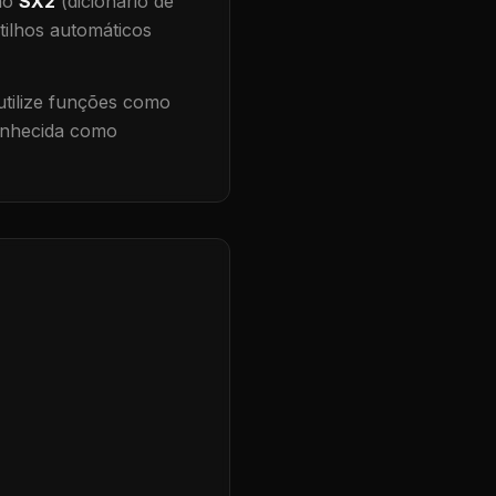
 no
SX2
(dicionário de
tilhos automáticos
tilize funções como
conhecida como