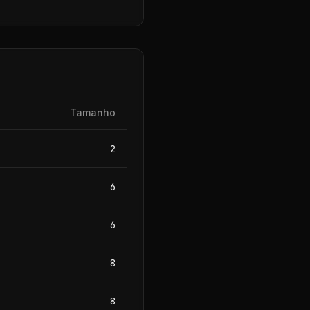
Tamanho
2
6
6
8
8