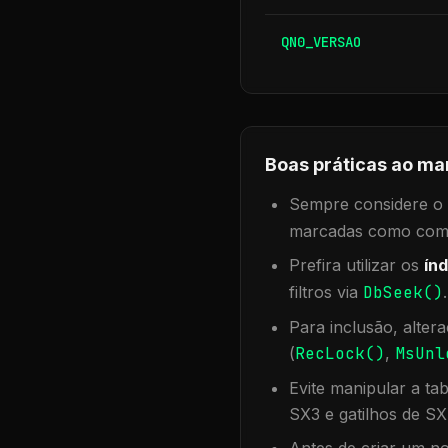
QN0_VERSAO
Boas práticas ao ma
Sempre considere o f
marcadas como compa
Prefira utilizar os
índ
filtros via
DbSeek()
Para inclusão, alter
(
RecLock()
,
MsUnl
Evite manipular a ta
SX3 e gatilhos de SX