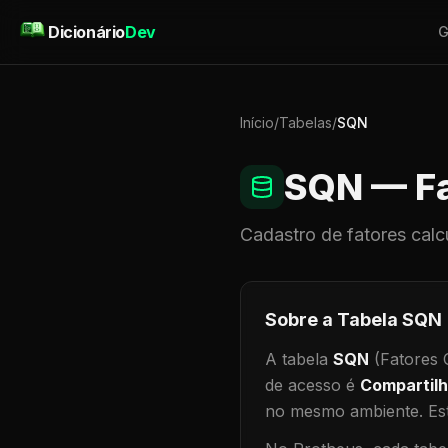
Pular para o conteúdo
Dicionário
Dev
G
Início
/
Tabelas
/
SQN
SQN
— Fa
Cadastro de
fatores calc
Sobre a Tabela
SQN
A tabela
SQN
(Fatores C
de acesso é
Compartil
no mesmo ambiente
.
Est