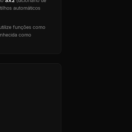
 no
SX2
(dicionário de
tilhos automáticos
tilize funções como
conhecida como