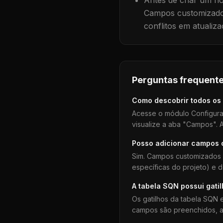
Antes de criar um no
Campos customizados
conflitos em atualiza
Perguntas frequente
Como descobrir todos os
Acesse o módulo Configura
visualize a aba "Campos". A
Posso adicionar campos
Sim. Campos customizados 
específicas do projeto) e 
A tabela
SQN
possui gati
Os gatilhos da tabela
SQN
e
campos são preenchidos, aj