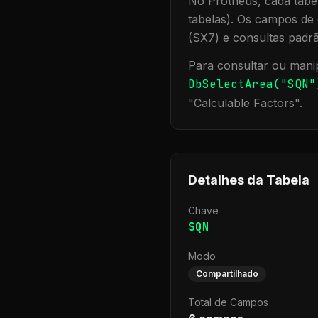
No Protheus, cada tabel
tabelas). Os campos de 
(SX7) e consultas padr
Para consultar ou manip
DbSelectArea("
SQN
"
"
Calculable Factors
".
Detalhes da Tabela
Chave
SQN
Modo
Compartilhado
Total de Campos