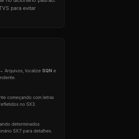
te no dicionário padrão.
TVS para evitar
 Arquivos, localize
SQN
e
ondente.
ente começando com letras
efletidos no SX3.
uando determinados
onário SX7 para detalhes.