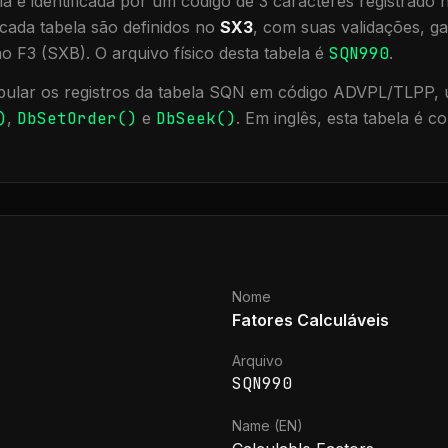
a é identificada por um código de 3 caracteres registrado
cada tabela são definidos no
SX3
, com suas validações, ga
ão F3 (SXB).
O arquivo físico desta tabela é
SQN990
.
ular os registros da tabela
SQN
em código ADVPL/TLPP, u
)
,
DbSetOrder()
e
DbSeek()
.
Em inglês, esta tabela é 
Nome
Fatores Calculáveis
Arquivo
SQN990
Name (EN)