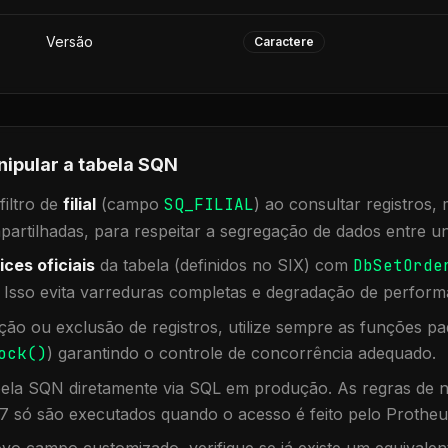
Versão
Caractere
nipular a tabela
SQN
iltro de
filial
(campo
SQ_FILIAL
) ao consultar registros
rtilhadas, para respeitar a segregação de dados entre un
ices oficiais
da tabela (definidos no SIX) com
DbSetOrde
. Isso evita varreduras completas e degradação de perform
ação ou exclusão de registros, utilize sempre as funções 
ock()
) garantindo o controle de concorrência adequado.
bela
SQN
diretamente via SQL em produção. As regras de n
7 só são executados quando o acesso é feito pelo Protheu