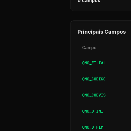
6
campos
Principais Campos
Campo
QN0_FILIAL
QN0_CODIGO
QN0_CODVIS
QN0_DTINI
QN0_DTFIM