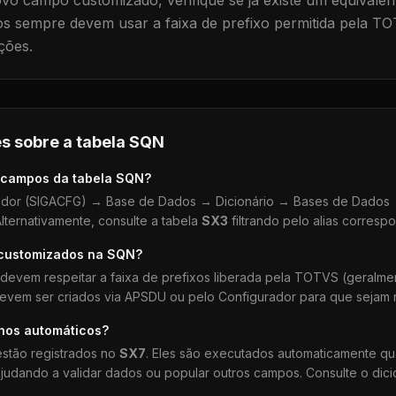
vo campo customizado, verifique se já existe um equivalen
 sempre devem usar a faixa de prefixo permitida pela TO
ções.
s sobre a tabela
SQN
 campos da tabela
SQN
?
dor (SIGACFG) → Base de Dados → Dicionário → Bases de Dados →
lternativamente, consulte a tabela
SX3
filtrando pelo alias corresp
 customizados na
SQN
?
devem respeitar a faixa de prefixos liberada pela TOTVS (geralm
devem ser criados via APSDU ou pelo Configurador para que sejam r
lhos automáticos?
stão registrados no
SX7
. Eles são executados automaticamente q
udando a validar dados ou popular outros campos. Consulte o dici