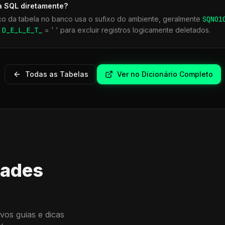
a SQL diretamente?
co da tabela no banco usa o sufixo do ambiente, geralmente
SQN
01
r
D_E_L_E_T_
= ' ' para excluir registros logicamente deletados.
Todas as Tabelas
Ver no Dicionário Completo
dades
vos guias e dicas