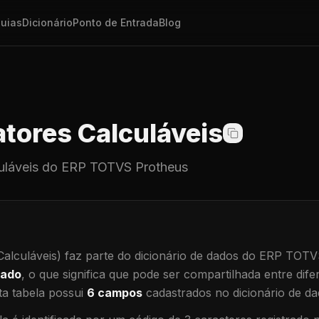
uias
Dicionário
Ponto de Entrada
Blog
tores Calculáveis
uláveis
do ERP TOTVS Protheus
alculáveis)
faz parte do dicionário de dados do ERP TOTV
hado
, o que significa que
pode ser compartilhada entre difer
a tabela possui
6
campos
cadastrados no dicionário de da