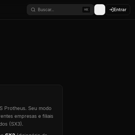
Buscar...
Entrar
⌘K
S Protheus.
Seu modo
entes empresas e filiais
dos (SX3).