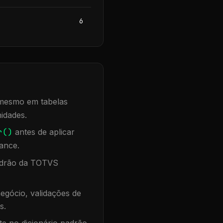
6
, mesmo em tabelas
idades.
r()
antes de aplicar
ance.
padrão da TOTVS
egócio, validações de
s.