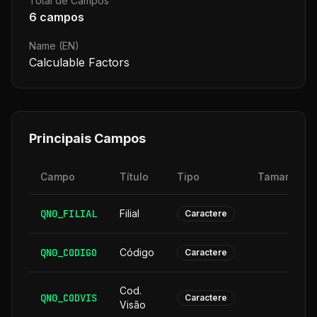
Total de Campos
6
campos
Name (EN)
Calculable Factors
Principais Campos
Campo
Título
Tipo
Tamanho
QN0_FILIAL
Filial
2
Caractere
QN0_CODIGO
Código
6
Caractere
Cod.
QN0_CODVIS
6
Caractere
Visão