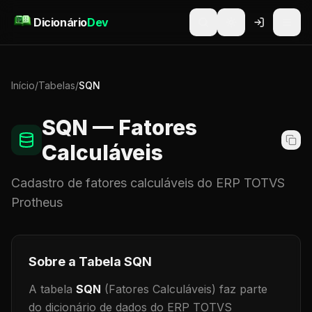
Pular para o conteúdo
Dicionário
Dev
Início
/
Tabelas
/
SQN
SQN
— Fatores
Calculáveis
Cadastro de
fatores calculáveis
do ERP TOTVS
Protheus
Sobre a Tabela
SQN
A tabela
SQN
(Fatores Calculáveis)
faz parte
do dicionário de dados do ERP TOTVS