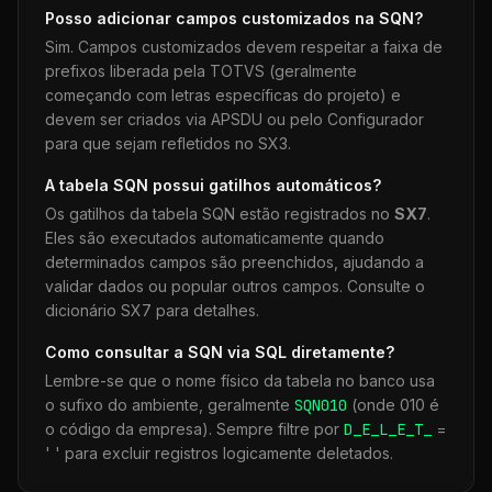
Posso adicionar campos customizados na
SQN
?
Sim. Campos customizados devem respeitar a faixa de
prefixos liberada pela TOTVS (geralmente
começando com letras específicas do projeto) e
devem ser criados via APSDU ou pelo Configurador
para que sejam refletidos no SX3.
A tabela
SQN
possui gatilhos automáticos?
Os gatilhos da tabela
SQN
estão registrados no
SX7
.
Eles são executados automaticamente quando
determinados campos são preenchidos, ajudando a
validar dados ou popular outros campos. Consulte o
dicionário SX7 para detalhes.
Como consultar a
SQN
via SQL diretamente?
Lembre-se que o nome físico da tabela no banco usa
o sufixo do ambiente, geralmente
SQN
010
(onde 010 é
o código da empresa). Sempre filtre por
D_E_L_E_T_
=
' ' para excluir registros logicamente deletados.