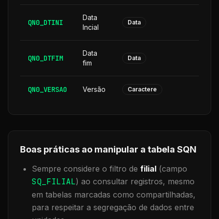
Data
QN0_DTINI
8
Data
Incial
Data
QN0_DTFIM
8
Data
fim
QN0_VERSAO
Versão
6
Caractere
Boas práticas ao manipular a tabela
SQN
Sempre considere o filtro de
filial
(campo
SQ_FILIAL
) ao consultar registros, mesmo
em tabelas marcadas como compartilhadas,
para respeitar a segregação de dados entre