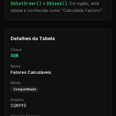
DbSetOrder()
e
DbSeek()
.
Em inglês, esta
tabela é conhecida como "
Calculable Factors
".
Detalhes da Tabela
Chave
SQN
Nome
Fatores Calculáveis
Modo
Compartilhado
Arquivo
SQN990